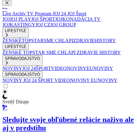
Live
Archív
TV Program
JOJ 24
JOJ Šport
JOJ
JOJ PLAY
JOJ ŠPORT
JOJKO
NADÁCIA TV
JOJ
KASTINGY
JOJ CZ
JOJ GROUP
LIFESTYLE
ŽENSKÉ
TOPSTAR
SME CHLAPI
ZDRAVIE
HISTORY
LIFESTYLE
ŽENSKÉ
TOPSTAR
SME CHLAPI
ZDRAVIE
HISTORY
SPRAVODAJSTVO
NOVINY
JOJ 24
ŠPORT
VIDEONOVINY
EUNOVINY
SPRAVODAJSTVO
NOVINY
JOJ 24
ŠPORT
VIDEONOVINY
EUNOVINY
Svetlý Dizajn
Sledujte svoje obľúbené relácie naživo ale
aj v predstihu