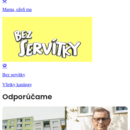
Mama, ožeň ma
Bez servítky
Všetky kastingy
Odporúčame