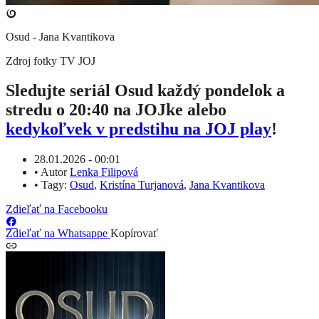
Osud - Jana Kvantikova
Zdroj fotky
TV JOJ
Sledujte seriál Osud každý pondelok a
stredu o 20:40 na JOJke alebo
kedykoľvek v predstihu na JOJ play
!
28.01.2026 - 00:01
•
Autor
Lenka Filipová
•
Tagy:
Osud
,
Kristína Turjanová
,
Jana Kvantikova
Zdieľať na Facebooku
Zdieľať na Whatsappe
Kopírovať