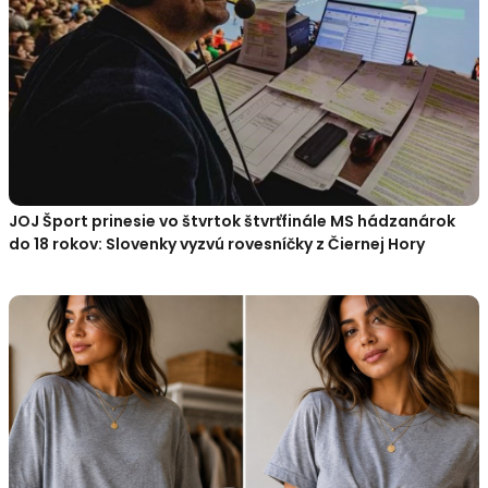
JOJ Šport prinesie vo štvrtok štvrťfinále MS hádzanárok
do 18 rokov: Slovenky vyzvú rovesníčky z Čiernej Hory