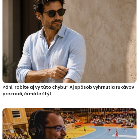
Páni, robíte aj vy túto chybu? Aj spôsob vyhrnutia rukávov
prezradí, či máte štýl