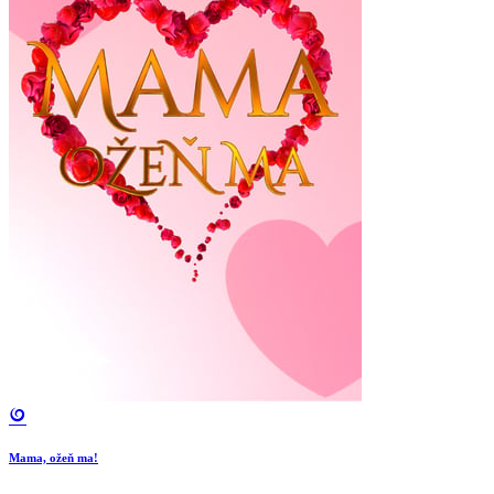
Mama, ožeň ma!