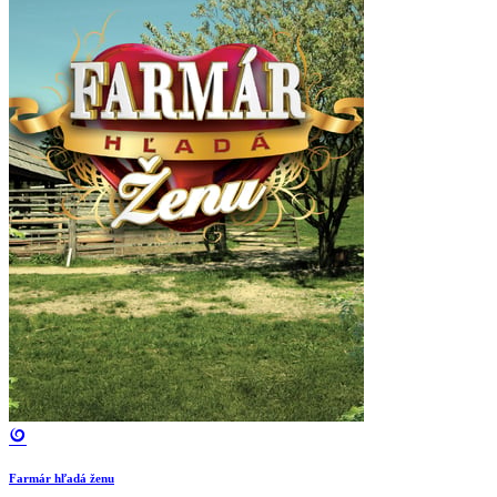
Farmár hľadá ženu