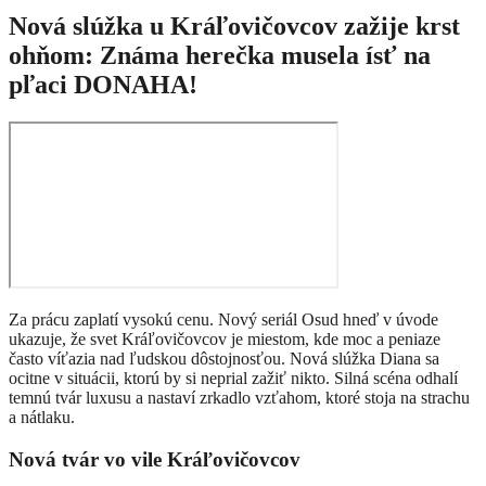
Nová slúžka u Kráľovičovcov zažije krst
ohňom: Známa herečka musela ísť na
pľaci DONAHA!
Za prácu zaplatí vysokú cenu. Nový seriál Osud hneď v úvode
ukazuje, že svet Kráľovičovcov je miestom, kde moc a peniaze
často víťazia nad ľudskou dôstojnosťou. Nová slúžka Diana sa
ocitne v situácii, ktorú by si neprial zažiť nikto. Silná scéna odhalí
temnú tvár luxusu a nastaví zrkadlo vzťahom, ktoré stoja na strachu
a nátlaku.
Nová tvár vo vile Kráľovičovcov