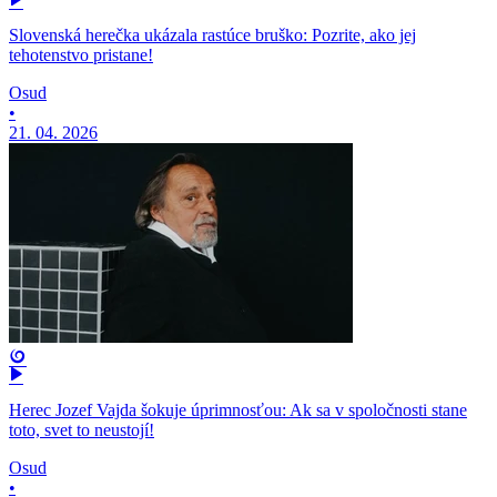
Slovenská herečka ukázala rastúce bruško: Pozrite, ako jej
tehotenstvo pristane!
Osud
•
21. 04. 2026
Herec Jozef Vajda šokuje úprimnosťou: Ak sa v spoločnosti stane
toto, svet to neustojí!
Osud
•