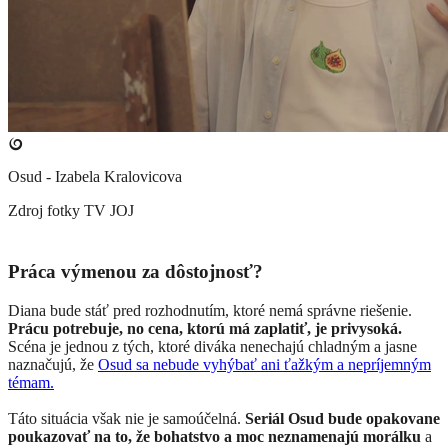
Osud - Izabela Kralovicova
Zdroj fotky
TV JOJ
Práca výmenou za dôstojnosť?
Diana bude stáť pred rozhodnutím, ktoré nemá správne riešenie.
Prácu potrebuje, no cena, ktorú má zaplatiť, je privysoká.
Scéna je jednou z tých, ktoré diváka nenechajú chladným a jasne
naznačujú, že
Osud sa nebude vyhýbať ani ťažkým a nepríjemným
témam.
Táto situácia však nie je samoúčelná.
Seriál Osud bude opakovane
poukazovať na to, že bohatstvo a moc neznamenajú morálku
a