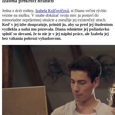
Izabela prekročí hranicu
Jedna z dcér rodiny,
Izabela Kráľovičová
, si Dianu veľmi rýchlo
vezme na mušku. V snahe dokázať svoju moc ju postaví do
mimoriadne nepríjemnej situácie a zneužije jej existenčný strach.
Keď v jej izbe doupratuje, prinúti ju, aby sa pred jej študentom
vyzliekla a nahá mu pózovala. Diana odmietne jej požiadavku
splniť so slovami, že to nie je v jej náplni práce, ale Izabela jej
bez váhania pohrozí vyhadzovom.