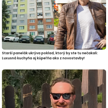
Starší panelák ukrýva poklad, ktorý by ste tu nečakali:
Luxusná kuchyňa aj kúpeľňa ako z novostavby!