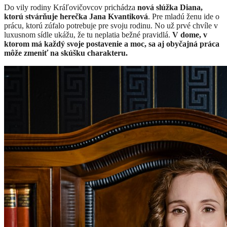
Do vily rodiny Kráľovičovcov prichádza
nová slúžka Diana,
ktorú stvárňuje herečka Jana Kvantiková
. Pre mladú ženu ide o
prácu, ktorú zúfalo potrebuje pre svoju rodinu. No už prvé chvíle v
luxusnom sídle ukážu, že tu neplatia bežné pravidlá.
V dome, v
ktorom má každý svoje postavenie a moc, sa aj obyčajná práca
môže zmeniť na skúšku charakteru.