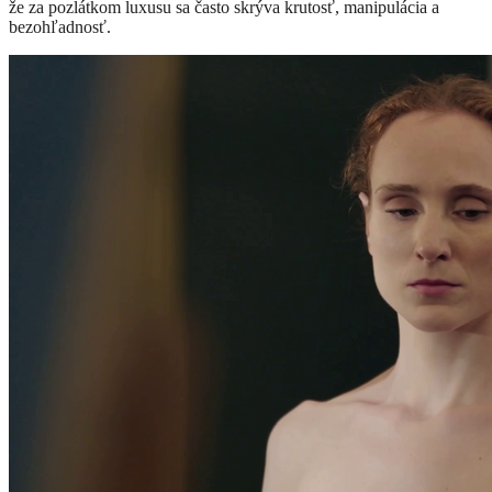
že za pozlátkom luxusu sa často skrýva krutosť, manipulácia a
bezohľadnosť.