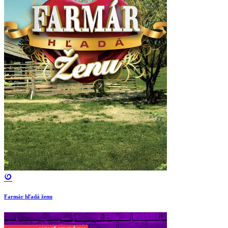
Farmár hľadá ženu