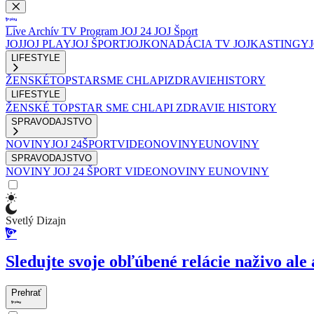
Live
Archív
TV Program
JOJ 24
JOJ Šport
JOJ
JOJ PLAY
JOJ ŠPORT
JOJKO
NADÁCIA TV JOJ
KASTINGY
LIFESTYLE
ŽENSKÉ
TOPSTAR
SME CHLAPI
ZDRAVIE
HISTORY
LIFESTYLE
ŽENSKÉ
TOPSTAR
SME CHLAPI
ZDRAVIE
HISTORY
SPRAVODAJSTVO
NOVINY
JOJ 24
ŠPORT
VIDEONOVINY
EUNOVINY
SPRAVODAJSTVO
NOVINY
JOJ 24
ŠPORT
VIDEONOVINY
EUNOVINY
Svetlý Dizajn
Sledujte svoje obľúbené relácie naživo ale 
Prehrať