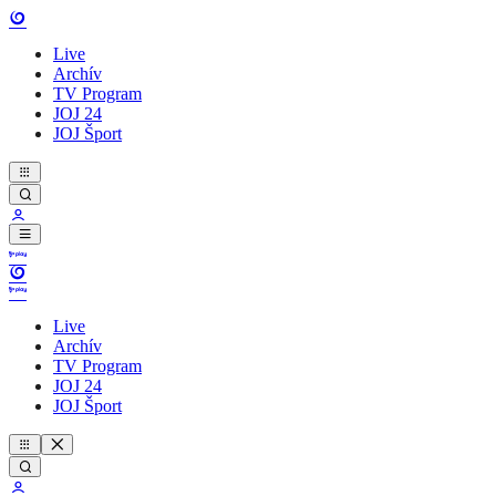
Live
Archív
TV Program
JOJ 24
JOJ Šport
Live
Archív
TV Program
JOJ 24
JOJ Šport