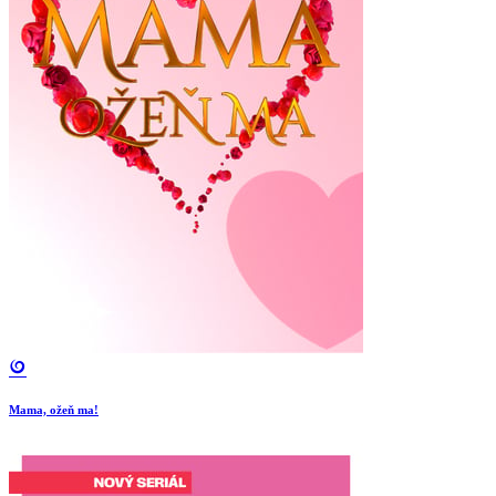
Mama, ožeň ma!