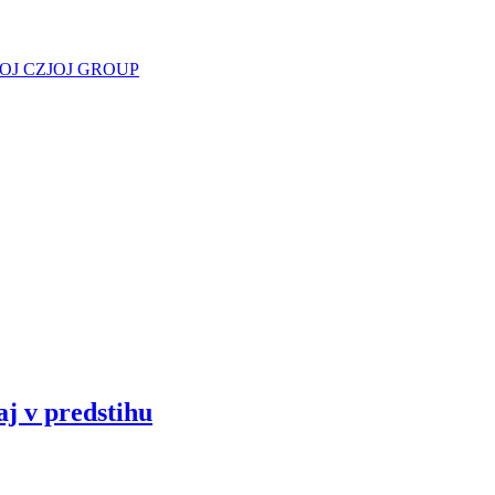
JOJ CZ
JOJ GROUP
aj v predstihu