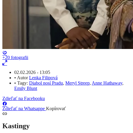
+20
fotografii
02.02.2026 - 13:05
•
Autor
Lenka Filipová
•
Tagy:
Diabol nosí Pradu
,
Meryl Streep
,
Anne Hathaway
,
Emily Blunt
Zdieľať na Facebooku
Zdieľať na Whatsappe
Kopírovať
Kastingy