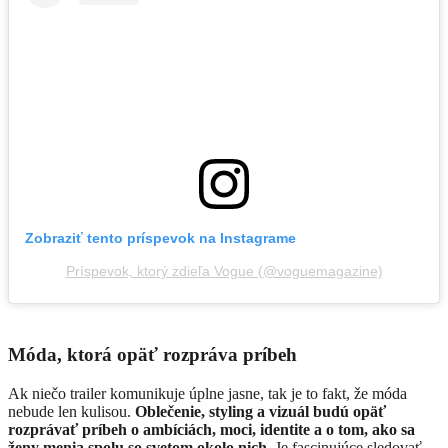
Zobraziť tento príspevok na Instagrame
Príspevok, ktorý zdieľa Vogue (@voguemagazine)
Móda, ktorá opäť rozpráva príbeh
Ak niečo trailer komunikuje úplne jasne, tak je to fakt, že móda
nebude len kulisou.
Oblečenie, styling a vizuál budú opäť
rozprávať príbeh o ambíciách, moci, identite a o tom, ako sa
ženy menia spolu so svetom okolo nich.
Je fascinujúce sledovať,