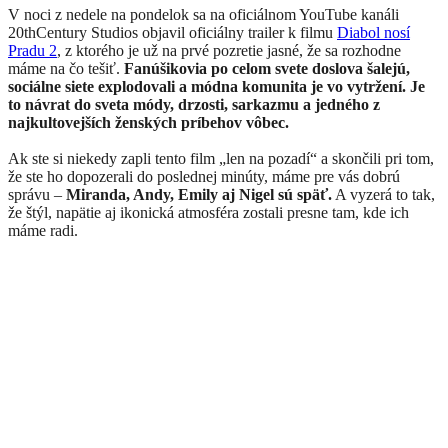
V noci z nedele na pondelok sa na oficiálnom YouTube kanáli
20thCentury Studios objavil oficiálny trailer k filmu
Diabol nosí
Pradu 2
, z ktorého je už na prvé pozretie jasné, že sa rozhodne
máme na čo tešiť.
Fanúšikovia po celom svete doslova šalejú,
sociálne siete explodovali a módna komunita je vo vytržení. Je
to návrat do sveta módy, drzosti, sarkazmu a jedného z
najkultovejších ženských príbehov vôbec.
Ak ste si niekedy zapli tento film „len na pozadí“ a skončili pri tom,
že ste ho dopozerali do poslednej minúty, máme pre vás dobrú
správu –
Miranda, Andy, Emily aj Nigel sú späť.
A vyzerá to tak,
že štýl, napätie aj ikonická atmosféra zostali presne tam, kde ich
máme radi.