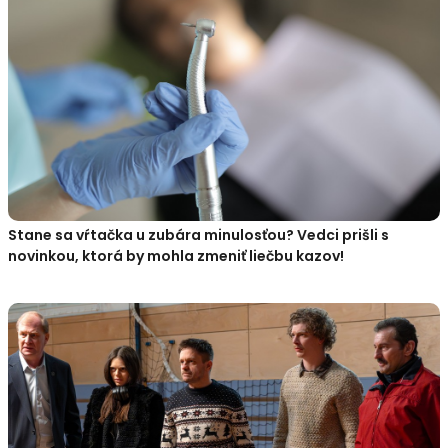
Stane sa vŕtačka u zubára minulosťou? Vedci prišli s
novinkou, ktorá by mohla zmeniť liečbu kazov!