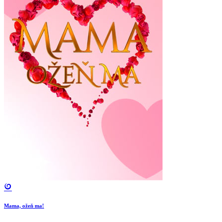
Mama, ožeň ma!