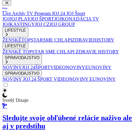
Live
Archív
TV Program
JOJ 24
JOJ Šport
JOJ
JOJ PLAY
JOJ ŠPORT
JOJKO
NADÁCIA TV
JOJ
KASTINGY
JOJ CZ
JOJ GROUP
LIFESTYLE
ŽENSKÉ
TOPSTAR
SME CHLAPI
ZDRAVIE
HISTORY
LIFESTYLE
ŽENSKÉ
TOPSTAR
SME CHLAPI
ZDRAVIE
HISTORY
SPRAVODAJSTVO
NOVINY
JOJ 24
ŠPORT
VIDEONOVINY
EUNOVINY
SPRAVODAJSTVO
NOVINY
JOJ 24
ŠPORT
VIDEONOVINY
EUNOVINY
Svetlý Dizajn
Sledujte svoje obľúbené relácie naživo ale
aj v predstihu