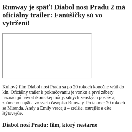
Runway je späť! Diabol nosí Pradu 2 má
oficiálny trailer: Fanúšičky sú vo
vytržení!
Kultový film Diabol nosí Pradu sa po 20 rokoch konečne vráti do
kín. Oficiálny trailer k pokračovaniu je vonku a prvé zábery
naznačujú návrat ikonickej módy, silných ženských postáv aj
známeho napätia zo sveta časopisu Runway. Po takmer 20 rokoch
sa Miranda, Andy a Emily vracajú – zrelšie, ostrejšie a ešte
štýlovejšie.
Diabol nosí Pradu: film, ktorý nestarne