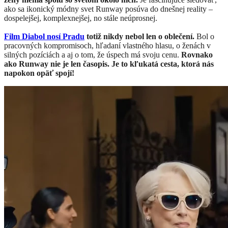
ako sa ikonický módny svet Runway posúva do dnešnej reality –
dospelejšej, komplexnejšej, no stále neúprosnej.
Film Diabol nosí Pradu
totiž nikdy nebol len o oblečení.
Bol o
pracovných kompromisoch, hľadaní vlastného hlasu, o ženách v
silných pozíciách a aj o tom, že úspech má svoju cenu.
Rovnako
ako Runway nie je len časopis. Je to kľukatá cesta, ktorá nás
napokon opäť spojí!