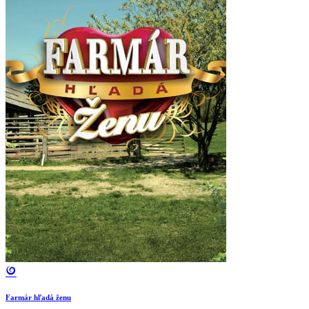
Farmár hľadá ženu