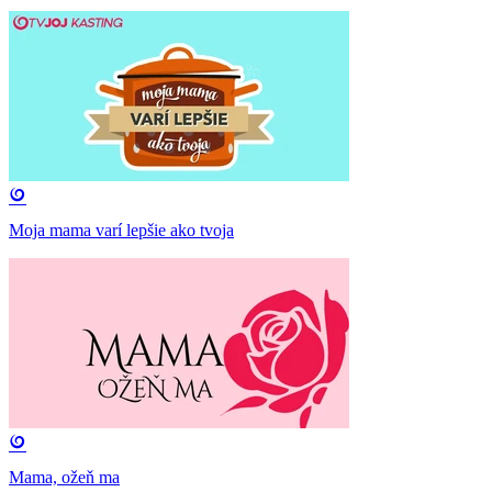
Moja mama varí lepšie ako tvoja
Mama, ožeň ma