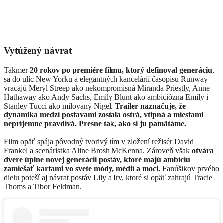
Vytúžený návrat
Takmer
20 rokov po premiére filmu, ktorý definoval generáciu
,
sa do ulíc New Yorku a elegantných kancelárií časopisu Runway
vracajú Meryl Streep ako nekompromisná Miranda Priestly, Anne
Hathaway ako Andy Sachs, Emily Blunt ako ambiciózna Emily i
Stanley Tucci ako milovaný Nigel.
Trailer naznačuje, že
dynamika medzi postavami zostala ostrá, vtipná a miestami
nepríjemne pravdivá. Presne tak, ako si ju pamätáme.
Film opäť spája pôvodný tvorivý tím v zložení režisér David
Frankel a scenáristka Aline Brosh McKenna. Zároveň však
otvára
dvere úplne novej generácii postáv, ktoré majú ambíciu
zamiešať kartami vo svete módy, médií a moci.
Fanúšikov prvého
dielu poteší aj návrat postáv Lily a Irv, ktoré si opäť zahrajú Tracie
Thoms a Tibor Feldman.