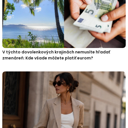
V týchto dovolenkových krajinách nemusíte hľadať
zmenáreň: Kde všade môžete platiť eurom?