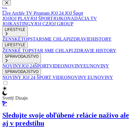
Live
Archív
TV Program
JOJ 24
JOJ Šport
JOJ
JOJ PLAY
JOJ ŠPORT
JOJKO
NADÁCIA TV
JOJ
KASTINGY
JOJ CZ
JOJ GROUP
LIFESTYLE
ŽENSKÉ
TOPSTAR
SME CHLAPI
ZDRAVIE
HISTORY
LIFESTYLE
ŽENSKÉ
TOPSTAR
SME CHLAPI
ZDRAVIE
HISTORY
SPRAVODAJSTVO
NOVINY
JOJ 24
ŠPORT
VIDEONOVINY
EUNOVINY
SPRAVODAJSTVO
NOVINY
JOJ 24
ŠPORT
VIDEONOVINY
EUNOVINY
Svetlý Dizajn
Sledujte svoje obľúbené relácie naživo ale
aj v predstihu