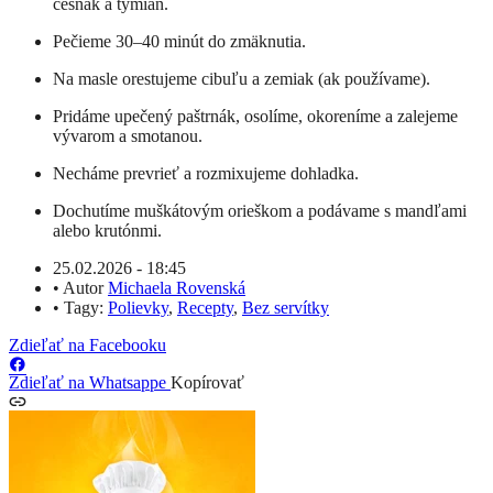
cesnak a tymian.
Pečieme 30–40 minút do zmäknutia.
Na masle orestujeme cibuľu a zemiak (ak používame).
Pridáme upečený paštrnák, osolíme, okoreníme a zalejeme
vývarom a smotanou.
Necháme prevrieť a rozmixujeme dohladka.
Dochutíme muškátovým orieškom a podávame s mandľami
alebo krutónmi.
25.02.2026 - 18:45
•
Autor
Michaela Rovenská
•
Tagy:
Polievky
,
Recepty
,
Bez servítky
Zdieľať na Facebooku
Zdieľať na Whatsappe
Kopírovať