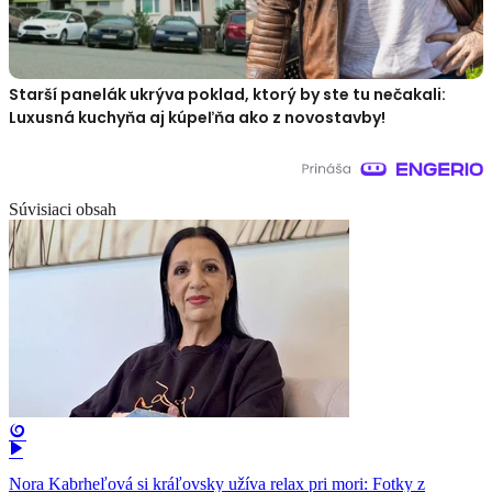
Starší panelák ukrýva poklad, ktorý by ste tu nečakali:
Luxusná kuchyňa aj kúpeľňa ako z novostavby!
Súvisiaci obsah
Nora Kabrheľová si kráľovsky užíva relax pri mori: Fotky z