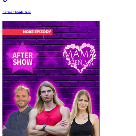
Farmár hľadá ženu