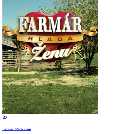
Farmár hľadá ženu