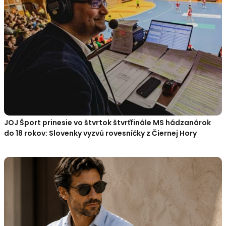
JOJ Šport prinesie vo štvrtok štvrťfinále MS hádzanárok
do 18 rokov: Slovenky vyzvú rovesníčky z Čiernej Hory