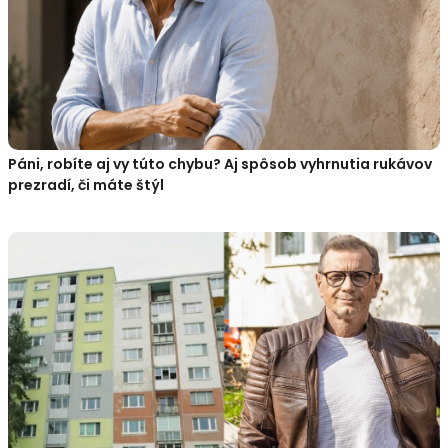
Páni, robíte aj vy túto chybu? Aj spôsob vyhrnutia rukávov
prezradí, či máte štýl