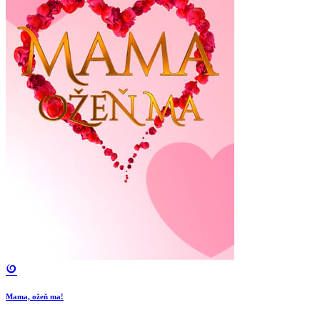
Mama, ožeň ma!