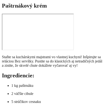
Paštrnákový krém
Staňte sa kuchárskymi majstrami vo vlastnej kuchyni! Inšpirujte sa
reláciou Bez servítky. Pustite sa do klasických aj netradičných jedál
a zistite, že skvelé chute dokážete vyčarovať aj vy!
Ingrediencie:
1 kg paštrnáku
2 väčšie cibule
5 strúčikov cesnaku