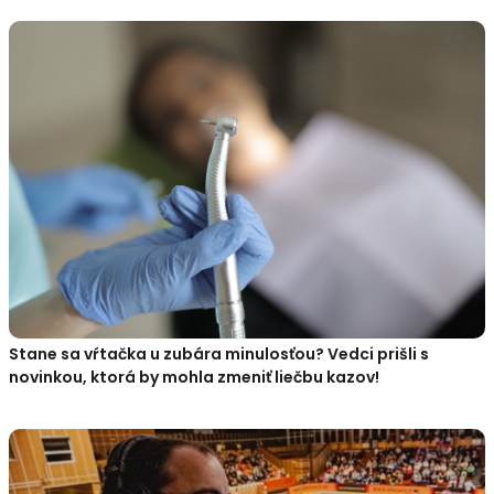
Stane sa vŕtačka u zubára minulosťou? Vedci prišli s
novinkou, ktorá by mohla zmeniť liečbu kazov!