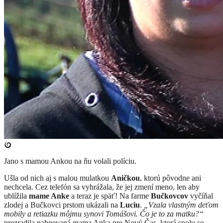
Jano s mamou Ankou na ňu volali políciu.
Ušla od nich aj s malou mulatkou
Aničkou
, ktorú pôvodne ani
nechcela. Cez telefón sa vyhrážala, že jej zmení meno, len aby
ublížila
mame Anke
a teraz je späť! Na farme
Bučkovcov
vyčíňal
zlodej a Bučkovci prstom ukázali na
Luciu
.
„Vzala vlastným deťom
mobily a retiazku môjmu synovi Tomášovi. Čo je to za matku?“
prezradila nahnevaná mama Anka pre Nový Čas, ktorá spolu so