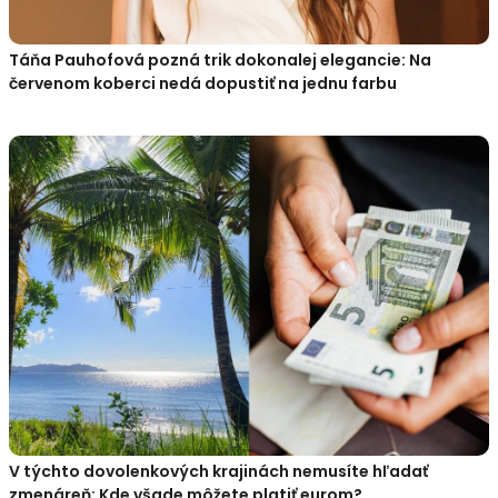
Táňa Pauhofová pozná trik dokonalej elegancie: Na
červenom koberci nedá dopustiť na jednu farbu
V týchto dovolenkových krajinách nemusíte hľadať
zmenáreň: Kde všade môžete platiť eurom?