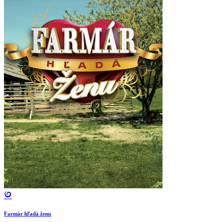
Farmár hľadá ženu