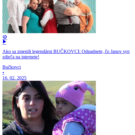
Ako sa zmenili legendárni BUČKOVCI: Odpadnete, čo Janov syn
zdieľa na internete!
Bučkovci
•
16. 02. 2025