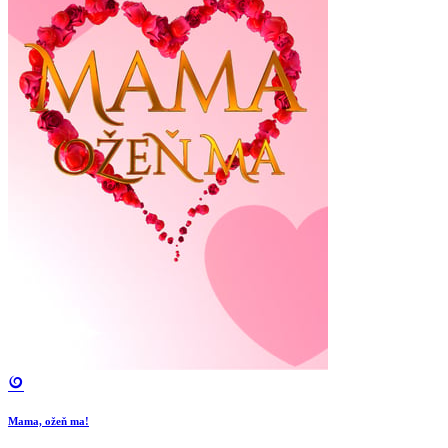
Mama, ožeň ma!