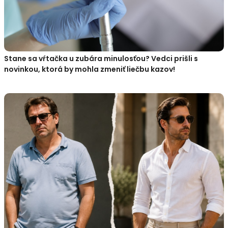
Stane sa vŕtačka u zubára minulosťou? Vedci prišli s
novinkou, ktorá by mohla zmeniť liečbu kazov!