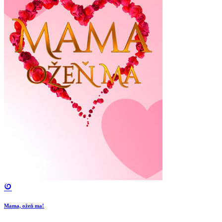
Mama, ožeň ma!