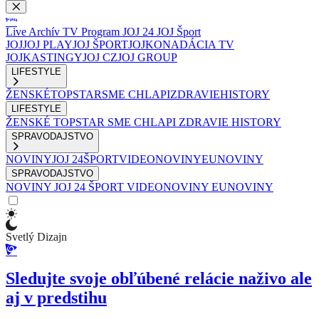
Live
Archív
TV Program
JOJ 24
JOJ Šport
JOJ
JOJ PLAY
JOJ ŠPORT
JOJKO
NADÁCIA TV
JOJ
KASTINGY
JOJ CZ
JOJ GROUP
LIFESTYLE
ŽENSKÉ
TOPSTAR
SME CHLAPI
ZDRAVIE
HISTORY
LIFESTYLE
ŽENSKÉ
TOPSTAR
SME CHLAPI
ZDRAVIE
HISTORY
SPRAVODAJSTVO
NOVINY
JOJ 24
ŠPORT
VIDEONOVINY
EUNOVINY
SPRAVODAJSTVO
NOVINY
JOJ 24
ŠPORT
VIDEONOVINY
EUNOVINY
Svetlý Dizajn
Sledujte svoje obľúbené relácie naživo ale
aj v predstihu