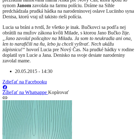
synom
Janom
zavolala na farmu políciu. Dráme na Sihle
predchádzala prudká hádka na narodeninovej oslave Luciinho syna
Denisa, ktorú vraj už takisto rieši polícia.
Lucia sa bráni a tvrdí, že všetko je inak. Bučkovci sa podľa nej
obrátili na mužov zákona kvôli Milade, s ktorou Jano Bučko žije.
„Jano zavolal policajtov na Miladu. Ja som to neukradla ani ona,
len to narafičili na ňu, lebo ju chceli vyštvať. Nech ukážu
zápisnicu!“
hovorí Lucia pre Nový Čas. Na prudké hádky v rodine
doplatil syn Lucie a Jana. Denisko na svoje desiate narodeniny
zavolal mame.
20.05.2015 - 14:30
Zdieľať na Facebooku
Zdieľať na Whatsappe
Kopírovať