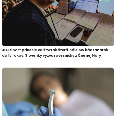
JOJ Šport prinesie vo štvrtok štvrťfinále MS hádzanárok
do 18 rokov: Slovenky vyzvú rovesníčky z Čiernej Hory