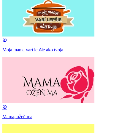
Moja mama varí lepšie ako tvoja
Mama, ožeň ma