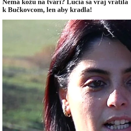
Nemá kožu na tvári? Lucia sa vraj vrátila
k Bučkovcom, len aby kradla!