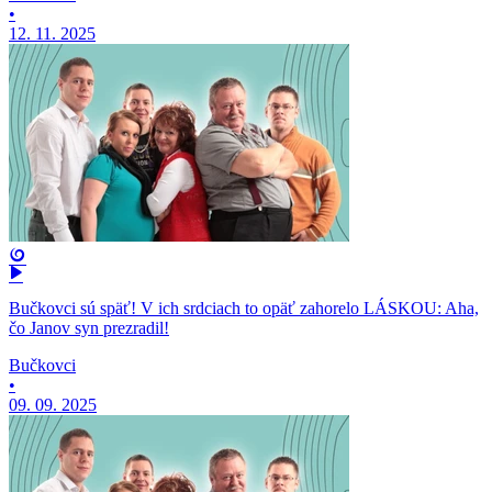
•
12. 11. 2025
Bučkovci sú späť! V ich srdciach to opäť zahorelo LÁSKOU: Aha,
čo Janov syn prezradil!
Bučkovci
•
09. 09. 2025