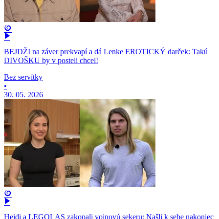
BEJDŽI na záver prekvapí a dá Lenke EROTICKÝ darček: Takú
DIVOŠKU by v posteli chcel!
Bez servítky
•
30. 05. 2026
Heidi a LEGOLAS zakopali vojnovú sekeru: Našli k sebe nakoniec