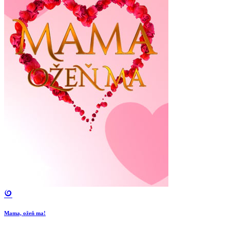
Mama, ožeň ma!