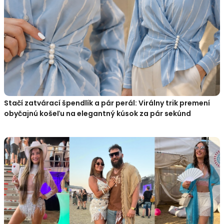
Stačí zatvárací špendlík a pár perál: Virálny trik premení
obyčajnú košeľu na elegantný kúsok za pár sekúnd