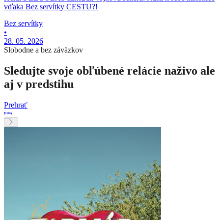
vďaka Bez servítky CESTU?!
Bez servítky
•
28. 05. 2026
Slobodne a bez záväzkov
Sledujte svoje obľúbené relácie naživo ale
aj v predstihu
Prehrať