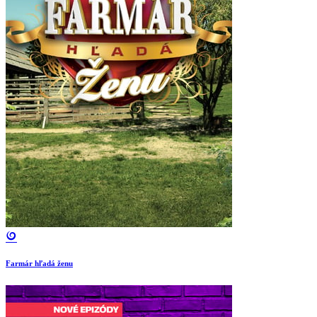
Farmár hľadá ženu