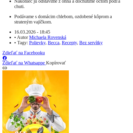
Nakoniec ju odstavíme z ohňa a dochutíme octom podľa
chuti.
Podávame s domácim chlebom, ozdobené kôprom a
strateným vajíčkom.
16.03.2026 - 18:45
•
Autor
Michaela Rovenská
•
Tagy:
Polievky
,
Becca
,
Recepty
,
Bez servítky
Zdieľať na Facebooku
Zdieľať na Whatsappe
Kopírovať