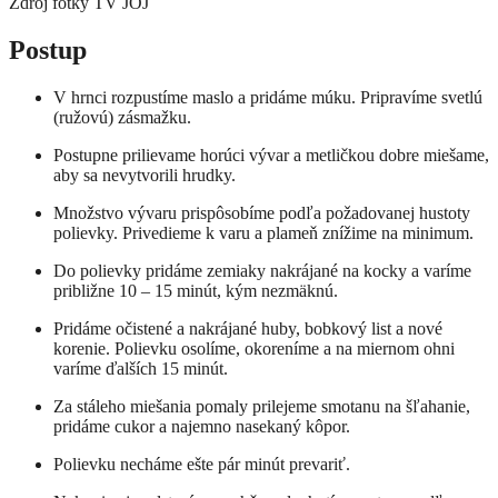
Zdroj fotky
TV JOJ
​Postup
V hrnci rozpustíme maslo a pridáme múku. Pripravíme svetlú
(ružovú) zásmažku.
Postupne prilievame horúci vývar a metličkou dobre miešame,
aby sa nevytvorili hrudky.
Množstvo vývaru prispôsobíme podľa požadovanej hustoty
polievky. Privedieme k varu a plameň znížime na minimum.
Do polievky pridáme zemiaky nakrájané na kocky a varíme
približne 10 – 15 minút, kým nezmäknú.
Pridáme očistené a nakrájané huby, bobkový list a nové
korenie. Polievku osolíme, okoreníme a na miernom ohni
varíme ďalších 15 minút.
Za stáleho miešania pomaly prilejeme smotanu na šľahanie,
pridáme cukor a najemno nasekaný kôpor.
Polievku necháme ešte pár minút prevariť.