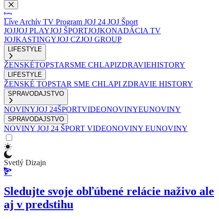
Live
Archív
TV Program
JOJ 24
JOJ Šport
JOJ
JOJ PLAY
JOJ ŠPORT
JOJKO
NADÁCIA TV
JOJ
KASTINGY
JOJ CZ
JOJ GROUP
LIFESTYLE
ŽENSKÉ
TOPSTAR
SME CHLAPI
ZDRAVIE
HISTORY
LIFESTYLE
ŽENSKÉ
TOPSTAR
SME CHLAPI
ZDRAVIE
HISTORY
SPRAVODAJSTVO
NOVINY
JOJ 24
ŠPORT
VIDEONOVINY
EUNOVINY
SPRAVODAJSTVO
NOVINY
JOJ 24
ŠPORT
VIDEONOVINY
EUNOVINY
Svetlý Dizajn
Sledujte svoje obľúbené relácie naživo ale
aj v predstihu