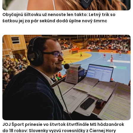
Obyčajnú šiltovku už nenoste len takto: Letný trik so
šatkou jej za pár sekúnd dodá úplne nový šmrnc
JOJ Šport prinesie vo štvrtok štvrťfinále MS hádzanárok
do 18 rokov: Slovenky vyzvú rovesníčky z Čiernej Hory