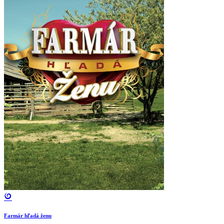
Farmár hľadá ženu