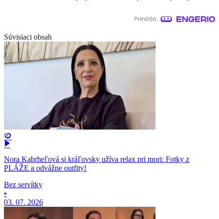
Súvisiaci obsah
Nora Kabrheľová si kráľovsky užíva relax pri mori: Fotky z
PLÁŽE a odvážne outfity!
Bez servítky
•
03. 07. 2026