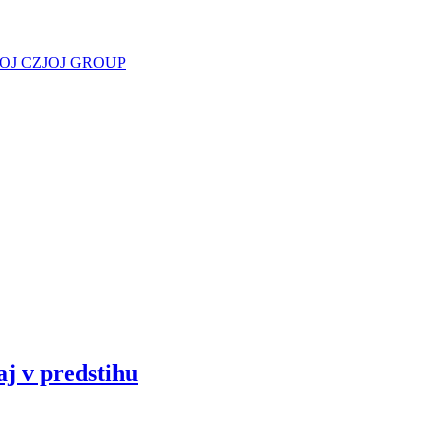
JOJ CZ
JOJ GROUP
aj v predstihu