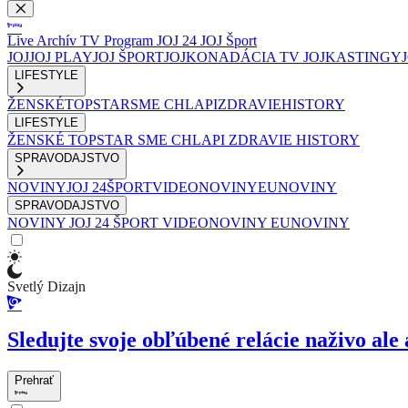
Live
Archív
TV Program
JOJ 24
JOJ Šport
JOJ
JOJ PLAY
JOJ ŠPORT
JOJKO
NADÁCIA TV JOJ
KASTINGY
LIFESTYLE
ŽENSKÉ
TOPSTAR
SME CHLAPI
ZDRAVIE
HISTORY
LIFESTYLE
ŽENSKÉ
TOPSTAR
SME CHLAPI
ZDRAVIE
HISTORY
SPRAVODAJSTVO
NOVINY
JOJ 24
ŠPORT
VIDEONOVINY
EUNOVINY
SPRAVODAJSTVO
NOVINY
JOJ 24
ŠPORT
VIDEONOVINY
EUNOVINY
Svetlý Dizajn
Sledujte svoje obľúbené relácie naživo ale 
Prehrať