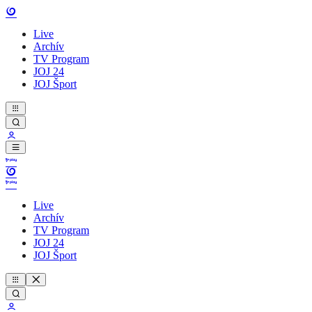
Live
Archív
TV Program
JOJ 24
JOJ Šport
Live
Archív
TV Program
JOJ 24
JOJ Šport