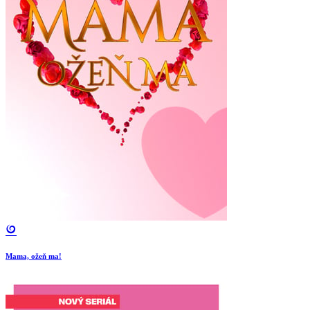
Mama, ožeň ma!