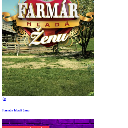
Farmár hľadá ženu