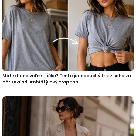
Máte doma voľné tričko? Tento jednoduchý trik z neho za
pár sekúnd urobí štýlový crop top