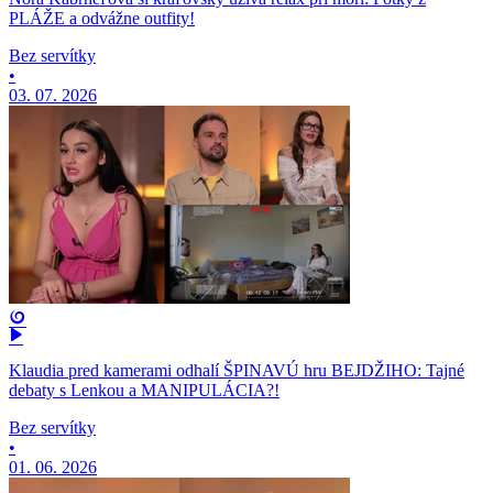
PLÁŽE a odvážne outfity!
Bez servítky
•
03. 07. 2026
Klaudia pred kamerami odhalí ŠPINAVÚ hru BEJDŽIHO: Tajné
debaty s Lenkou a MANIPULÁCIA?!
Bez servítky
•
01. 06. 2026