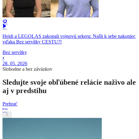
Heidi a LEGOLAS zakopali vojnovú sekeru: Našli k sebe nakoniec
vďaka Bez servítky CESTU?!
Bez servítky
•
28. 05. 2026
Slobodne a bez záväzkov
Sledujte svoje obľúbené relácie naživo ale
aj v predstihu
Prehrať