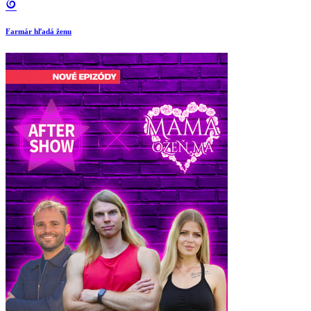
Farmár hľadá ženu