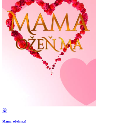
Mama, ožeň ma!