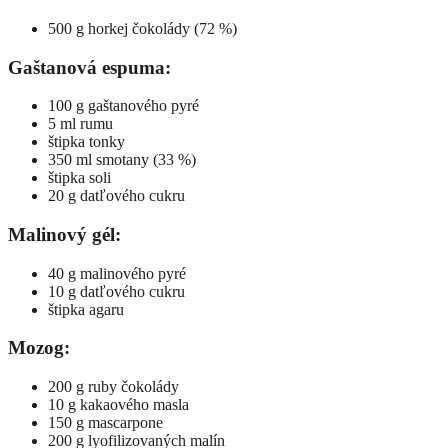
500 g horkej čokolády (72 %)
Gaštanová espuma:
100 g gaštanového pyré
5 ml rumu
štipka tonky
350 ml smotany (33 %)
štipka soli
20 g datľového cukru
Malinový gél:
40 g malinového pyré
10 g datľového cukru
štipka agaru
Mozog:
200 g ruby čokolády
10 g kakaového masla
150 g mascarpone
200 g lyofilizovaných malín