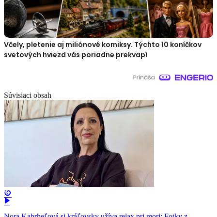
Včely, pletenie aj miliónové komiksy. Týchto 10 koníčkov
svetových hviezd vás poriadne prekvapí
Súvisiaci obsah
Nora Kabrheľová si kráľovsky užíva relax pri mori: Fotky z