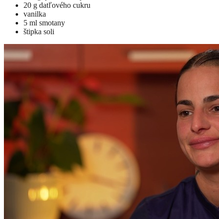
20 g datľového cukru
vanilka
5 ml smotany
štipka soli