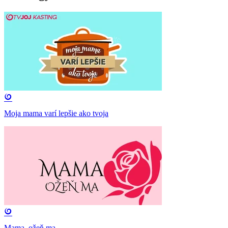
Moja mama varí lepšie ako tvoja
Mama, ožeň ma