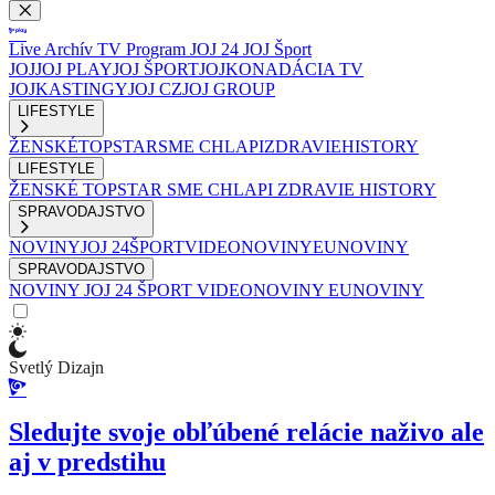
Live
Archív
TV Program
JOJ 24
JOJ Šport
JOJ
JOJ PLAY
JOJ ŠPORT
JOJKO
NADÁCIA TV
JOJ
KASTINGY
JOJ CZ
JOJ GROUP
LIFESTYLE
ŽENSKÉ
TOPSTAR
SME CHLAPI
ZDRAVIE
HISTORY
LIFESTYLE
ŽENSKÉ
TOPSTAR
SME CHLAPI
ZDRAVIE
HISTORY
SPRAVODAJSTVO
NOVINY
JOJ 24
ŠPORT
VIDEONOVINY
EUNOVINY
SPRAVODAJSTVO
NOVINY
JOJ 24
ŠPORT
VIDEONOVINY
EUNOVINY
Svetlý Dizajn
Sledujte svoje obľúbené relácie naživo ale
aj v predstihu