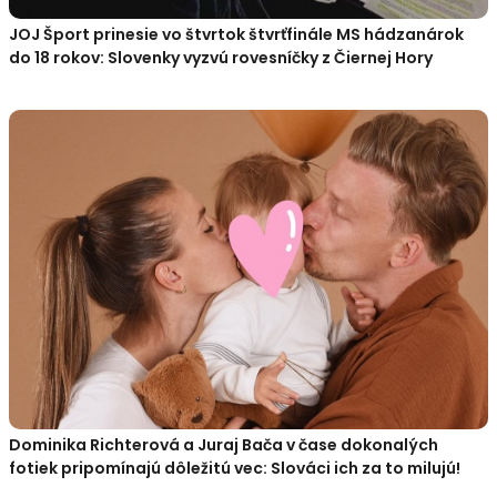
JOJ Šport prinesie vo štvrtok štvrťfinále MS hádzanárok
do 18 rokov: Slovenky vyzvú rovesníčky z Čiernej Hory
Dominika Richterová a Juraj Bača v čase dokonalých
fotiek pripomínajú dôležitú vec: Slováci ich za to milujú!