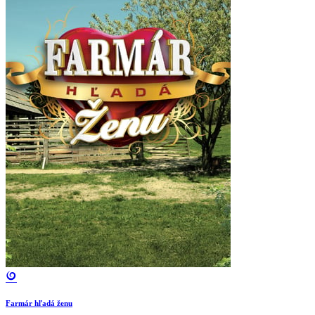
Farmár hľadá ženu