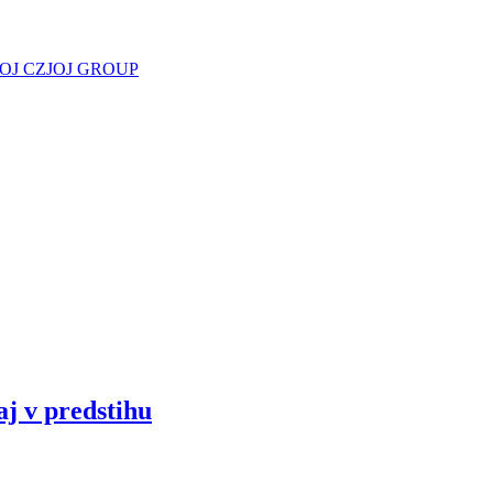
JOJ CZ
JOJ GROUP
aj v predstihu