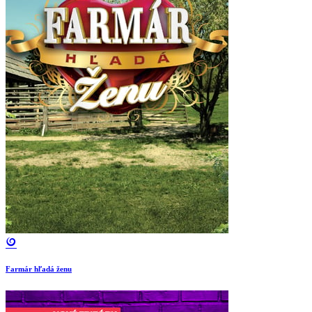
Farmár hľadá ženu