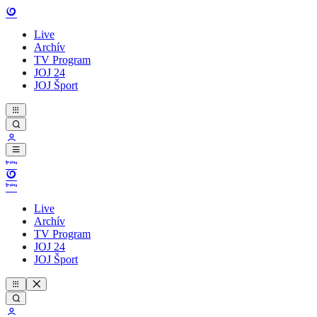
Live
Archív
TV Program
JOJ 24
JOJ Šport
Live
Archív
TV Program
JOJ 24
JOJ Šport