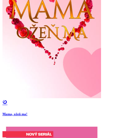
Mama, ožeň ma!