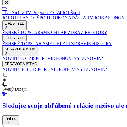
Live
Archív
TV Program
JOJ 24
JOJ Šport
JOJ
JOJ PLAY
JOJ ŠPORT
JOJKO
NADÁCIA TV JOJ
KASTINGY
LIFESTYLE
ŽENSKÉ
TOPSTAR
SME CHLAPI
ZDRAVIE
HISTORY
LIFESTYLE
ŽENSKÉ
TOPSTAR
SME CHLAPI
ZDRAVIE
HISTORY
SPRAVODAJSTVO
NOVINY
JOJ 24
ŠPORT
VIDEONOVINY
EUNOVINY
SPRAVODAJSTVO
NOVINY
JOJ 24
ŠPORT
VIDEONOVINY
EUNOVINY
Svetlý Dizajn
Sledujte svoje obľúbené relácie naživo ale 
Prehrať