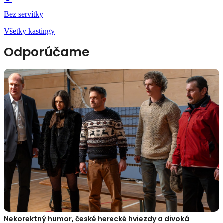
Bez servítky
Všetky kastingy
Odporúčame
Nekorektný humor, české herecké hviezdy a divoká