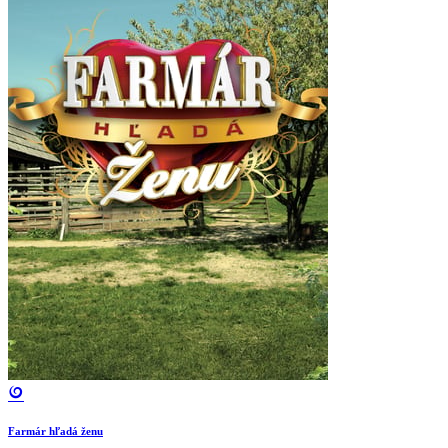
Farmár hľadá ženu