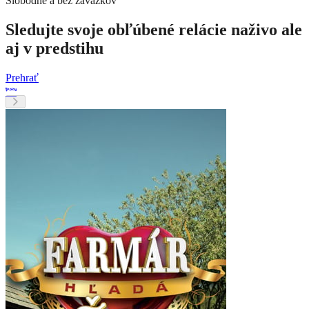
Slobodne a bez záväzkov
Sledujte svoje obľúbené relácie naživo ale
aj v predstihu
Prehrať