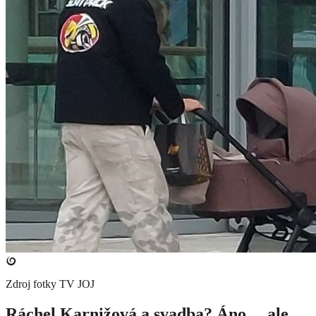
Zdroj fotky
TV JOJ
Ráchel Karnižová a svadba? Áno… ale