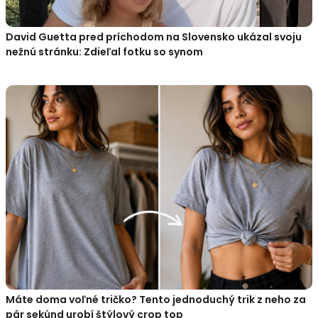
David Guetta pred príchodom na Slovensko ukázal svoju
nežnú stránku: Zdieľal fotku so synom
Máte doma voľné tričko? Tento jednoduchý trik z neho za
pár sekúnd urobí štýlový crop top