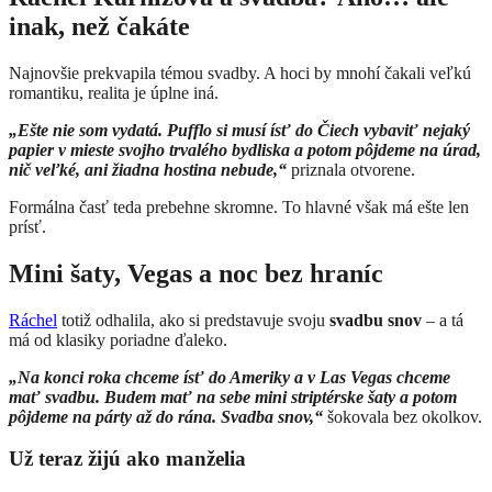
inak, než čakáte
Najnovšie prekvapila témou svadby. A hoci by mnohí čakali veľkú
romantiku, realita je úplne iná.
„Ešte nie som vydatá. Pufflo si musí ísť do Čiech vybaviť nejaký
papier v mieste svojho trvalého bydliska a potom pôjdeme na úrad,
nič veľké, ani žiadna hostina nebude,“
priznala otvorene.
Formálna časť teda prebehne skromne. To hlavné však má ešte len
prísť.
Mini šaty, Vegas a noc bez hraníc
Ráchel
totiž odhalila, ako si predstavuje svoju
svadbu snov
– a tá
má od klasiky poriadne ďaleko.
„Na konci roka chceme ísť do Ameriky a v Las Vegas chceme
mať svadbu. Budem mať na sebe mini striptérske šaty a potom
pôjdeme na párty až do rána. Svadba snov,“
šokovala bez okolkov.
Už teraz žijú ako manželia