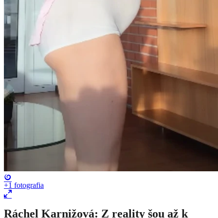
+1
fotografia
Ráchel Karnižová: Z reality šou až k