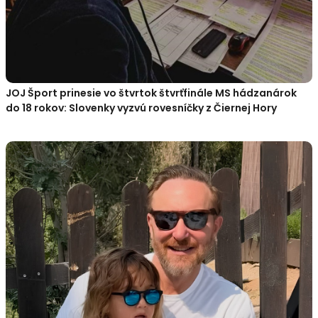
JOJ Šport prinesie vo štvrtok štvrťfinále MS hádzanárok
do 18 rokov: Slovenky vyzvú rovesníčky z Čiernej Hory