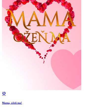
Mama, ožeň ma!