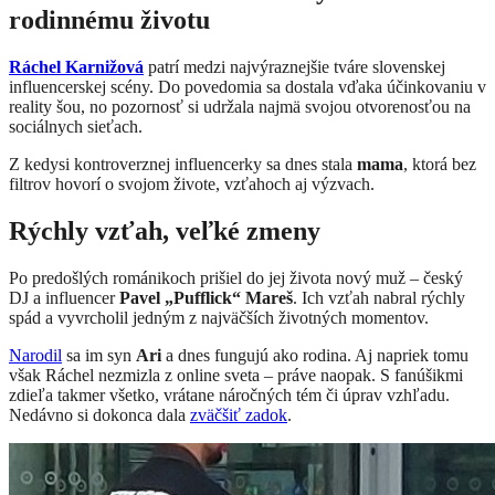
rodinnému životu
Ráchel Karnižová
patrí medzi najvýraznejšie tváre slovenskej
influencerskej scény. Do povedomia sa dostala vďaka účinkovaniu v
reality šou, no pozornosť si udržala najmä svojou otvorenosťou na
sociálnych sieťach.
Z kedysi kontroverznej influencerky sa dnes stala
mama
, ktorá bez
filtrov hovorí o svojom živote, vzťahoch aj výzvach.
Rýchly vzťah, veľké zmeny
Po predošlých románikoch prišiel do jej života nový muž – český
DJ a influencer
Pavel „Pufflick“ Mareš
. Ich vzťah nabral rýchly
spád a vyvrcholil jedným z najväčších životných momentov.
Narodil
sa im syn
Ari
a dnes fungujú ako rodina. Aj napriek tomu
však Ráchel nezmizla z online sveta – práve naopak. S fanúšikmi
zdieľa takmer všetko, vrátane náročných tém či úprav vzhľadu.
Nedávno si dokonca dala
zväčšiť zadok
.