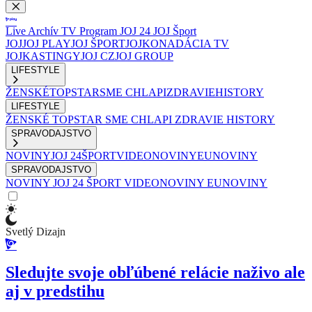
Live
Archív
TV Program
JOJ 24
JOJ Šport
JOJ
JOJ PLAY
JOJ ŠPORT
JOJKO
NADÁCIA TV
JOJ
KASTINGY
JOJ CZ
JOJ GROUP
LIFESTYLE
ŽENSKÉ
TOPSTAR
SME CHLAPI
ZDRAVIE
HISTORY
LIFESTYLE
ŽENSKÉ
TOPSTAR
SME CHLAPI
ZDRAVIE
HISTORY
SPRAVODAJSTVO
NOVINY
JOJ 24
ŠPORT
VIDEONOVINY
EUNOVINY
SPRAVODAJSTVO
NOVINY
JOJ 24
ŠPORT
VIDEONOVINY
EUNOVINY
Svetlý Dizajn
Sledujte svoje obľúbené relácie naživo ale
aj v predstihu