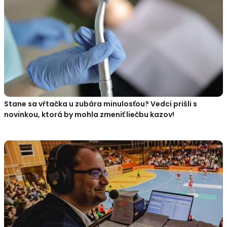
Stane sa vŕtačka u zubára minulosťou? Vedci prišli s
novinkou, ktorá by mohla zmeniť liečbu kazov!