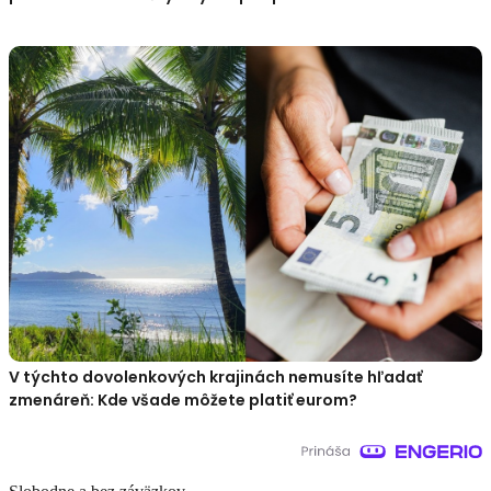
V týchto dovolenkových krajinách nemusíte hľadať
zmenáreň: Kde všade môžete platiť eurom?