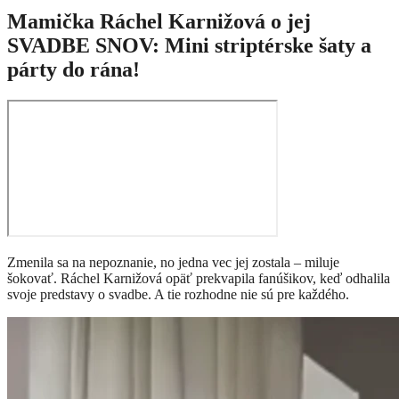
Mamička Ráchel Karnižová o jej
SVADBE SNOV: Mini striptérske šaty a
párty do rána!
Zmenila sa na nepoznanie, no jedna vec jej zostala – miluje
šokovať. Ráchel Karnižová opäť prekvapila fanúšikov, keď odhalila
svoje predstavy o svadbe. A tie rozhodne nie sú pre každého.