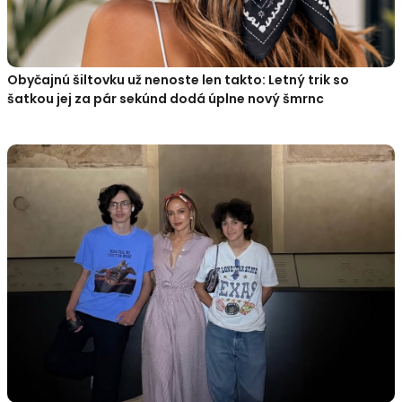
Obyčajnú šiltovku už nenoste len takto: Letný trik so
šatkou jej za pár sekúnd dodá úplne nový šmrnc