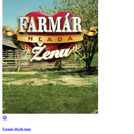
Farmár hľadá ženu