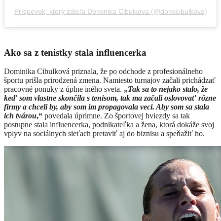
Príspevok, ktorý zdieľa Dominika Cibulkova (@domicibulkova)
Ako sa z tenistky stala influencerka
Dominika Cibulková priznala, že po odchode z profesionálneho
športu prišla prirodzená zmena. Namiesto turnajov začali prichádzať
pracovné ponuky z úplne iného sveta.
„
Tak sa to nejako stalo, že
keď som vlastne skončila s tenisom, tak ma začali oslovovať rôzne
firmy a chceli by, aby som im propagovala veci. Aby som sa stala
ich tvárou
,“
povedala úprimne. Zo športovej hviezdy sa tak
postupne stala influencerka, podnikateľka a žena, ktorá dokáže svoj
vplyv na sociálnych sieťach pretaviť aj do biznisu a speňažiť ho.