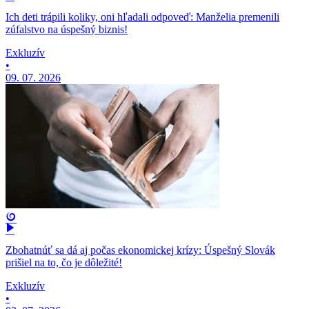
Ich deti trápili koliky, oni hľadali odpoveď: Manželia premenili
zúfalstvo na úspešný biznis!
Exkluzív
•
09. 07. 2026
Zbohatnúť sa dá aj počas ekonomickej krízy: Úspešný Slovák
prišiel na to, čo je dôležité!
Exkluzív
•