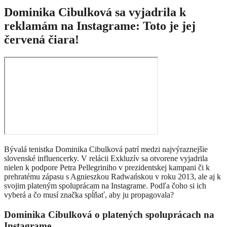
Dominika Cibulková sa vyjadrila k
reklamám na Instagrame: Toto je jej
červená čiara!
Bývalá tenistka Dominika Cibulková patrí medzi najvýraznejšie
slovenské influencerky. V relácii Exkluzív sa otvorene vyjadrila
nielen k podpore Petra Pellegriniho v prezidentskej kampani či k
prehratému zápasu s Agnieszkou Radwańskou v roku 2013, ale aj k
svojim plateným spoluprácam na Instagrame. Podľa čoho si ich
vyberá a čo musí značka spĺňať, aby ju propagovala?
Dominika Cibulková o platených spoluprácach na
Instagrame