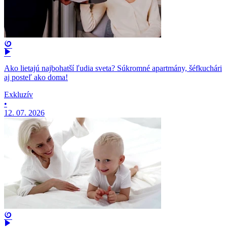
Ako lietajú najbohatší ľudia sveta? Súkromné apartmány, šéfkuchári
aj posteľ ako doma!
Exkluzív
•
12. 07. 2026