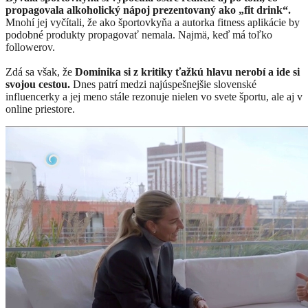
propagovala alkoholický nápoj prezentovaný ako „fit drink“.
Mnohí jej vyčítali, že ako športovkyňa a autorka fitness aplikácie by
podobné produkty propagovať nemala. Najmä, keď má toľko
followerov.
Zdá sa však, že
Dominika si z kritiky ťažkú hlavu nerobí a ide si
svojou cestou.
Dnes patrí medzi najúspešnejšie slovenské
influencerky a jej meno stále rezonuje nielen vo svete športu, ale aj v
online priestore.