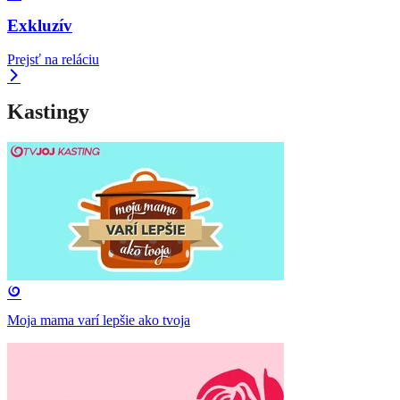
Exkluzív
Prejsť na reláciu
Kastingy
Moja mama varí lepšie ako tvoja