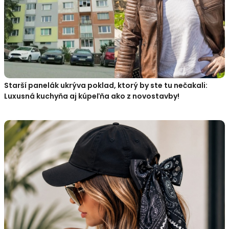
Starší panelák ukrýva poklad, ktorý by ste tu nečakali:
Luxusná kuchyňa aj kúpeľňa ako z novostavby!