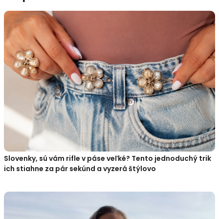
Slovenky, sú vám rifle v páse veľké? Tento jednoduchý trik
ich stiahne za pár sekúnd a vyzerá štýlovo