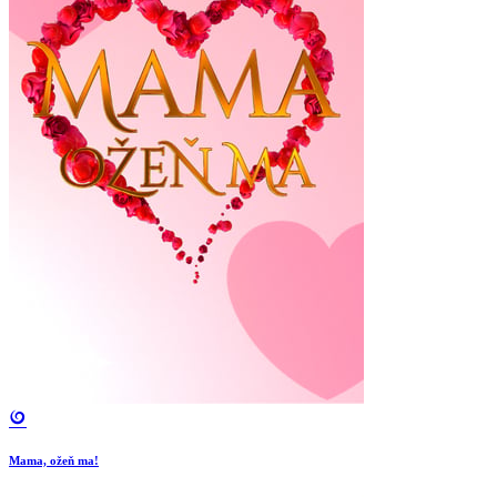
Mama, ožeň ma!