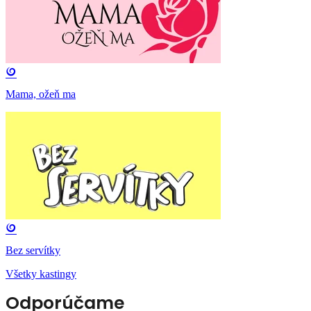
Mama, ožeň ma
Bez servítky
Všetky kastingy
Odporúčame