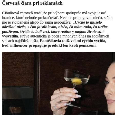
Červená čiara pri reklamách
Cibulková zároveň tvrdí, že pri výbere spoluprác má svoje jasné
hranice, ktoré nebude prekračovať. Nechce propagovať niečo, s čím
nie je stotožnená alebo čo sama nepoužíva.
„
Určite to muselo
odrážať niečo, s čím ja súhlasím, niečo, čo mám rada, čo určite
používam. Určite to boli veci, ktoré reálne v mojom živote sú
,“
vysvetlila.
Práve autenticita je podľa mnohých dnes na sociálnych
sieťach najdôležitejšia.
Fanúšikovia totiž veľmi rýchlo vycítia,
keď influencer propaguje produkt len kvôli peniazom.