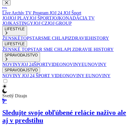
Live
Archív
TV Program
JOJ 24
JOJ Šport
JOJ
JOJ PLAY
JOJ ŠPORT
JOJKO
NADÁCIA TV
JOJ
KASTINGY
JOJ CZ
JOJ GROUP
LIFESTYLE
ŽENSKÉ
TOPSTAR
SME CHLAPI
ZDRAVIE
HISTORY
LIFESTYLE
ŽENSKÉ
TOPSTAR
SME CHLAPI
ZDRAVIE
HISTORY
SPRAVODAJSTVO
NOVINY
JOJ 24
ŠPORT
VIDEONOVINY
EUNOVINY
SPRAVODAJSTVO
NOVINY
JOJ 24
ŠPORT
VIDEONOVINY
EUNOVINY
Svetlý Dizajn
Sledujte svoje obľúbené relácie naživo ale
aj v predstihu