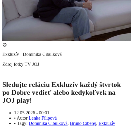
Exkluzív - Dominika Cibulková
Zdroj fotky
TV JOJ
Sledujte reláciu Exkluzív každý štvrtok
po Dobre vedieť alebo kedykoľvek na
JOJ play!
12.05.2026 - 00:01
•
Autor
Lenka Filipová
•
Tagy:
Dominika Cibulková
,
Bruno Ciberej
,
Exkluzív