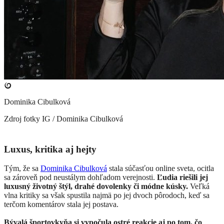
Dominika Cibulková
Zdroj fotky
IG / Dominika Cibulková
Luxus, kritika aj hejty
Tým, že sa
Dominika Cibulková
stala súčasťou online sveta, ocitla
sa zároveň pod neustálym dohľadom verejnosti.
Ľudia riešili jej
luxusný životný štýl, drahé dovolenky či módne kúsky.
Veľká
vlna kritiky sa však spustila najmä po jej dvoch pôrodoch, keď sa
terčom komentárov stala jej postava.
Bývalá športovkyňa si vypočula ostré reakcie aj po tom, čo