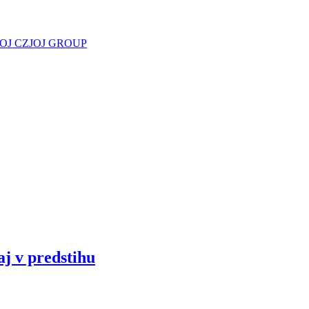
JOJ CZ
JOJ GROUP
aj v predstihu