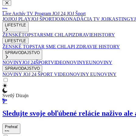
Live
Archív
TV Program
JOJ 24
JOJ Šport
JOJ
JOJ PLAY
JOJ ŠPORT
JOJKO
NADÁCIA TV JOJ
KASTINGY
LIFESTYLE
ŽENSKÉ
TOPSTAR
SME CHLAPI
ZDRAVIE
HISTORY
LIFESTYLE
ŽENSKÉ
TOPSTAR
SME CHLAPI
ZDRAVIE
HISTORY
SPRAVODAJSTVO
NOVINY
JOJ 24
ŠPORT
VIDEONOVINY
EUNOVINY
SPRAVODAJSTVO
NOVINY
JOJ 24
ŠPORT
VIDEONOVINY
EUNOVINY
Svetlý Dizajn
Sledujte svoje obľúbené relácie naživo ale 
Prehrať