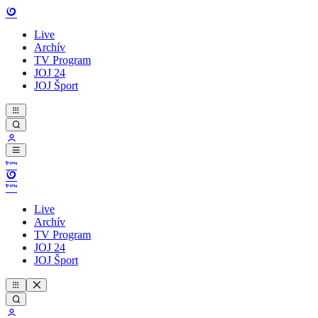
Live
Archív
TV Program
JOJ 24
JOJ Šport
Live
Archív
TV Program
JOJ 24
JOJ Šport