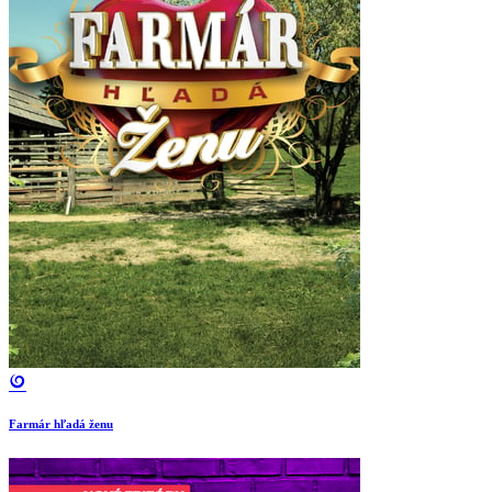
Farmár hľadá ženu