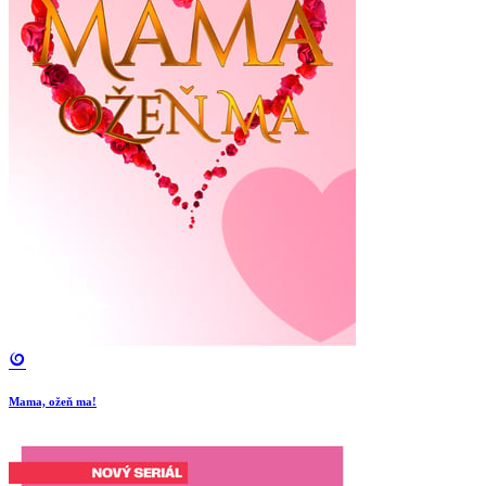
Mama, ožeň ma!