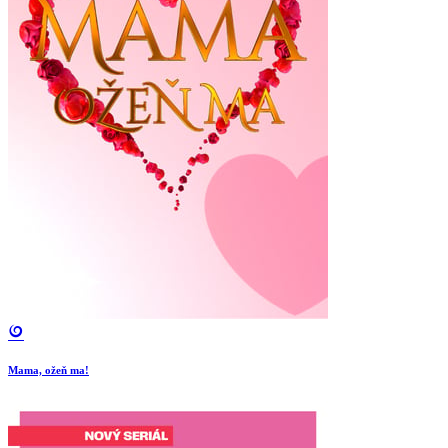
Mama, ožeň ma!