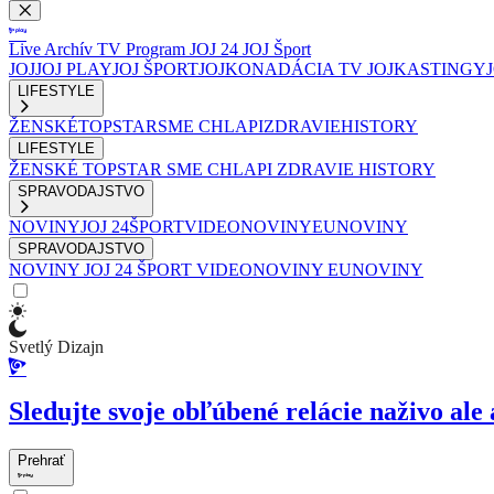
Live
Archív
TV Program
JOJ 24
JOJ Šport
JOJ
JOJ PLAY
JOJ ŠPORT
JOJKO
NADÁCIA TV JOJ
KASTINGY
LIFESTYLE
ŽENSKÉ
TOPSTAR
SME CHLAPI
ZDRAVIE
HISTORY
LIFESTYLE
ŽENSKÉ
TOPSTAR
SME CHLAPI
ZDRAVIE
HISTORY
SPRAVODAJSTVO
NOVINY
JOJ 24
ŠPORT
VIDEONOVINY
EUNOVINY
SPRAVODAJSTVO
NOVINY
JOJ 24
ŠPORT
VIDEONOVINY
EUNOVINY
Svetlý Dizajn
Sledujte svoje obľúbené relácie naživo ale 
Prehrať