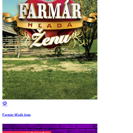
Farmár hľadá ženu