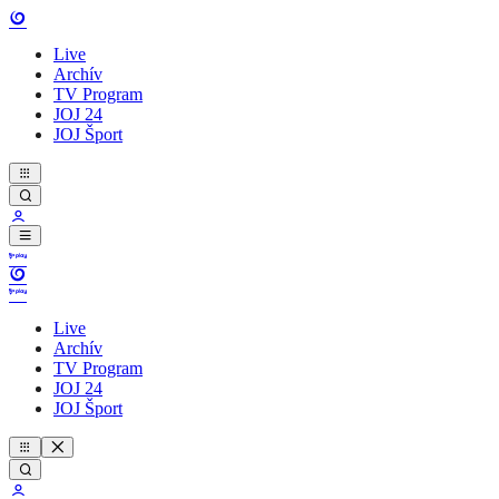
Live
Archív
TV Program
JOJ 24
JOJ Šport
Live
Archív
TV Program
JOJ 24
JOJ Šport