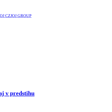
JOJ CZ
JOJ GROUP
aj v predstihu