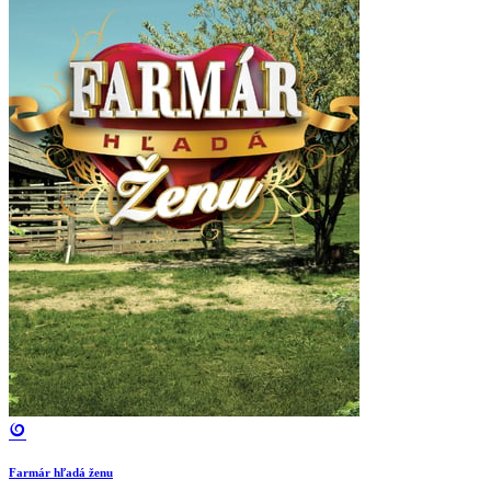
Farmár hľadá ženu