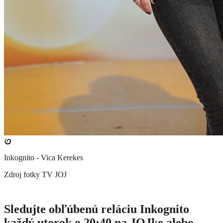
Inkognito - Vica Kerekes
Zdroj fotky
TV JOJ
Sledujte obľúbenú reláciu Inkognito
každý utorok o 20:40 na JOJke alebo