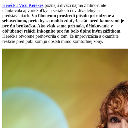
Herečku Vicu Kerekes
poznajú diváci najmä z filmov, ale
účinkovala aj v niekoľkých seriáloch či v divadelných
predstaveniach.
Vo filmovom prostredí pôsobí prirodzene a
sebavedomo, preto by sa mohlo zdať, že stáť pred kamerami je
pre ňu brnkačka. Ako však sama priznala, účinkovanie v
obľúbenej relácii Inkognito pre ňu bolo úplne iným zážitkom.
Herečka otvorene prehovorila o tom, že improvizácia a okamžité
reakcie pred publikom ju dostali mimo komfortnej zóny.