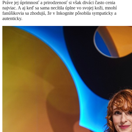
Práve jej úprimnosť a prirodzenosť si však diváci často cenia
najviac. A aj keď sa sama necítila úplne vo svojej koži, mnohí
fanúšikovia sa zhodujú, že v Inkognite pôsobila sympaticky a
autenticky.