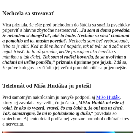
Nechcela sa stresovať
Vica priznala, že ešte pred príchodom do štúdia sa snažila psychicky
pripraviť a hlavne zbytočne nestresovať. „
Ja som si doma povedala,
že nebudem si domýšľať, aké to bude. Nechám sa viesť chalanmi
a pomohlo mi to, musím povedať.
Nechcela som byť vystresovaná,
lebo to je cítiť. Keď máš vnútorné napätie, tak tá tvár sa ti začne tak
nejak triasť. Ja to už poznám, keďže pracujem ako herečka s
mimikou a tak ďalej.
Tak som si radšej hovorila, že sa uvoľním a
chalani mi určite pomôžu
,“ priznala úprimne pre joj.sk.
Zdá sa,
že práve kolegovia v štúdiu jej veľmi pomohli cítiť sa príjemnejšie.
Telefonát od Miša Hudáka ju potešil
Pred samotným nakrúcaním ju navyše podporil aj
Mišo Hudák
,
ktorý jej zavolal a vysvetlil, čo ju čaká. „
Miško Hudák mi ešte aj
volal, že ako to vyzerá, vravel, čo ma čaká a, že oni ma tu chcú.
Tak, samozrejme, že mi to pohladkalo aj dušu
,“ povedala so
smiechom. Aj tento detail podľa nej výrazne pomohol odbúrať stres
a nervozitu.