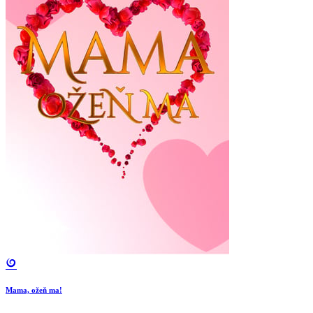
Mama, ožeň ma!