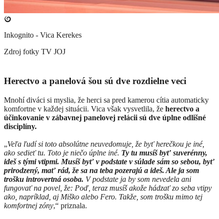
Inkognito - Vica Kerekes
Zdroj fotky
TV JOJ
Herectvo a panelová šou sú dve rozdielne veci
Mnohí diváci si myslia, že herci sa pred kamerou cítia automaticky
komfortne v každej situácii. Vica však vysvetlila, že
herectvo a
účinkovanie v zábavnej panelovej relácii sú dve úplne odlišné
disciplíny.
„
Veľa ľudí si toto absolútne neuvedomuje, že byť herečkou je iné,
ako sedieť tu. Toto je niečo úplne iné.
Ty tu musíš byť suverénny,
ideš s tými vtipmi. Musíš byť v podstate v súlade sám so sebou, byť
prirodzený, mať rád, že sa na teba pozerajú a ideš. Ale ja som
trošku introvertná osoba.
V podstate ja by som nevedela ani
fungovať na povel, že: Poď, teraz musíš akože hádzať zo seba vtipy
ako, napríklad, aj Miško alebo Fero. Takže, som trošku mimo tej
komfortnej zóny
,“ priznala.