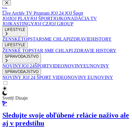
Live
Archív
TV Program
JOJ 24
JOJ Šport
JOJ
JOJ PLAY
JOJ ŠPORT
JOJKO
NADÁCIA TV
JOJ
KASTINGY
JOJ CZ
JOJ GROUP
LIFESTYLE
ŽENSKÉ
TOPSTAR
SME CHLAPI
ZDRAVIE
HISTORY
LIFESTYLE
ŽENSKÉ
TOPSTAR
SME CHLAPI
ZDRAVIE
HISTORY
SPRAVODAJSTVO
NOVINY
JOJ 24
ŠPORT
VIDEONOVINY
EUNOVINY
SPRAVODAJSTVO
NOVINY
JOJ 24
ŠPORT
VIDEONOVINY
EUNOVINY
Svetlý Dizajn
Sledujte svoje obľúbené relácie naživo ale
aj v predstihu