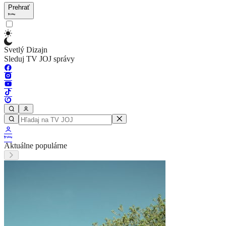
Prehrať
Svetlý Dizajn
Sleduj TV JOJ správy
Aktuálne populárne