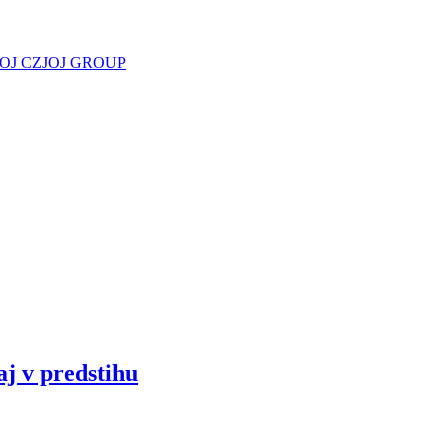
JOJ CZ
JOJ GROUP
aj v predstihu