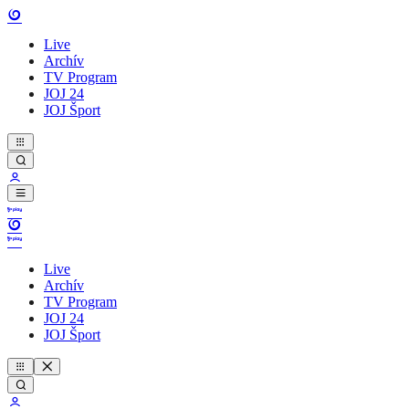
Live
Archív
TV Program
JOJ 24
JOJ Šport
Live
Archív
TV Program
JOJ 24
JOJ Šport