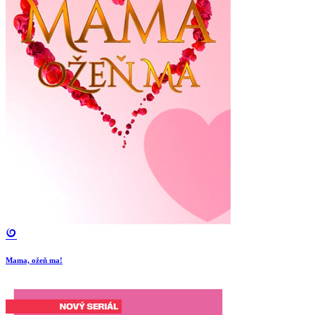
Mama, ožeň ma!