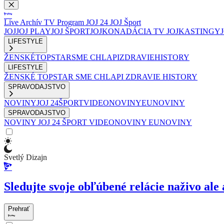
Live
Archív
TV Program
JOJ 24
JOJ Šport
JOJ
JOJ PLAY
JOJ ŠPORT
JOJKO
NADÁCIA TV JOJ
KASTINGY
LIFESTYLE
ŽENSKÉ
TOPSTAR
SME CHLAPI
ZDRAVIE
HISTORY
LIFESTYLE
ŽENSKÉ
TOPSTAR
SME CHLAPI
ZDRAVIE
HISTORY
SPRAVODAJSTVO
NOVINY
JOJ 24
ŠPORT
VIDEONOVINY
EUNOVINY
SPRAVODAJSTVO
NOVINY
JOJ 24
ŠPORT
VIDEONOVINY
EUNOVINY
Svetlý Dizajn
Sledujte svoje obľúbené relácie naživo ale 
Prehrať