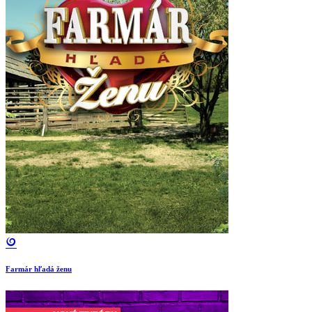
Farmár hľadá ženu