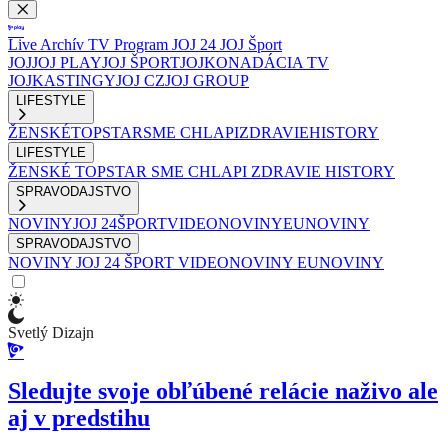
Live
Archív
TV Program
JOJ 24
JOJ Šport
JOJ
JOJ PLAY
JOJ ŠPORT
JOJKO
NADÁCIA TV
JOJ
KASTINGY
JOJ CZ
JOJ GROUP
LIFESTYLE
ŽENSKÉ
TOPSTAR
SME CHLAPI
ZDRAVIE
HISTORY
LIFESTYLE
ŽENSKÉ
TOPSTAR
SME CHLAPI
ZDRAVIE
HISTORY
SPRAVODAJSTVO
NOVINY
JOJ 24
ŠPORT
VIDEONOVINY
EUNOVINY
SPRAVODAJSTVO
NOVINY
JOJ 24
ŠPORT
VIDEONOVINY
EUNOVINY
Svetlý Dizajn
Sledujte svoje obľúbené relácie naživo ale
aj v predstihu