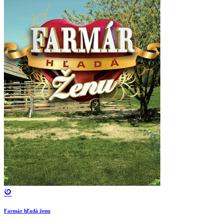
Farmár hľadá ženu