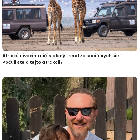
Africkú divočinu ničí šialený trend zo sociálnych sietí:
Počuli ste o tejto atrakcii?