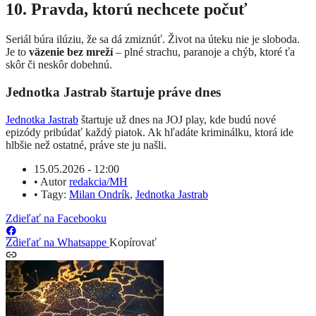
10. Pravda, ktorú nechcete počuť
Seriál búra ilúziu, že sa dá zmiznúť. Život na úteku nie je sloboda.
Je to
väzenie bez mreží
– plné strachu, paranoje a chýb, ktoré ťa
skôr či neskôr dobehnú.
Jednotka Jastrab štartuje práve dnes
Jednotka Jastrab
štartuje už dnes na JOJ play, kde budú nové
epizódy pribúdať každý piatok. Ak hľadáte kriminálku, ktorá ide
hlbšie než ostatné, práve ste ju našli.
15.05.2026 - 12:00
•
Autor
redakcia/MH
•
Tagy:
Milan Ondrík
,
Jednotka Jastrab
Zdieľať na Facebooku
Zdieľať na Whatsappe
Kopírovať