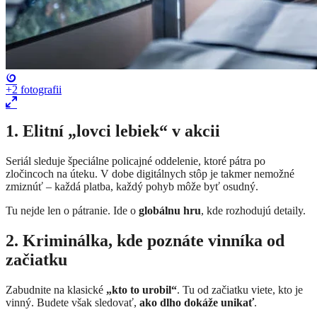
+2
fotografii
1. Elitní „lovci lebiek“ v akcii
Seriál sleduje špeciálne policajné oddelenie, ktoré pátra po
zločincoch na úteku. V dobe digitálnych stôp je takmer nemožné
zmiznúť – každá platba, každý pohyb môže byť osudný.
Tu nejde len o pátranie. Ide o
globálnu hru
, kde rozhodujú detaily.
2. Kriminálka, kde poznáte vinníka od
začiatku
Zabudnite na klasické
„kto to urobil“
. Tu od začiatku viete, kto je
vinný. Budete však sledovať,
ako dlho dokáže unikať
.