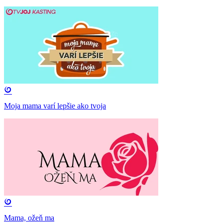
Moja mama varí lepšie ako tvoja
Mama, ožeň ma