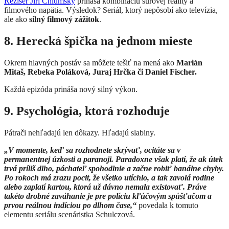
Režisér Jiří Chlumský
prináša kombináciu surovej reality a
filmového napätia. Výsledok? Seriál, ktorý nepôsobí ako televízia,
ale ako
silný filmový zážitok
.
8. Herecká špička na jednom mieste
Okrem hlavných postáv sa môžete tešiť na mená ako
Marián
Mitaš, Rebeka Poláková, Juraj Hrčka či Daniel Fischer.
Každá epizóda prináša nový silný výkon.
9. Psychológia, ktorá rozhoduje
Pátrači nehľadajú len dôkazy. Hľadajú slabiny.
„V momente, keď sa rozhodnete skrývať, ocitáte sa v
permanentnej úzkosti a paranoji. Paradoxne však platí, že ak útek
trvá príliš dlho, páchateľ spohodlnie a začne robiť banálne chyby.
Po rokoch má zrazu pocit, že všetko utíchlo, a tak zavolá rodine
alebo zaplatí kartou, ktorá už dávno nemala existovať. Práve
takéto drobné zaváhanie je pre políciu kľúčovým spúšťačom a
prvou reálnou indíciou po dlhom čase,“
povedala k tomuto
elementu seriálu scenáristka Schulczová.