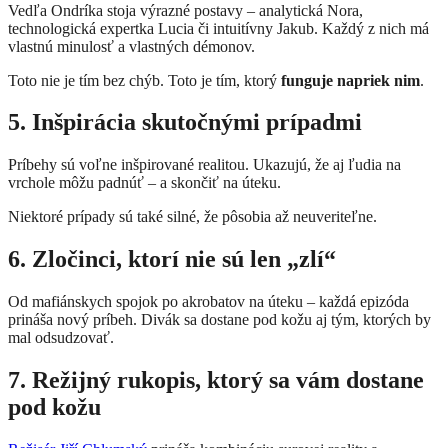
Vedľa Ondríka stoja výrazné postavy – analytická Nora,
technologická expertka Lucia či intuitívny Jakub. Každý z nich má
vlastnú minulosť a vlastných démonov.
Toto nie je tím bez chýb. Toto je tím, ktorý
funguje napriek nim
.
5. Inšpirácia skutočnými prípadmi
Príbehy sú voľne inšpirované realitou. Ukazujú, že aj ľudia na
vrchole môžu padnúť – a skončiť na úteku.
Niektoré prípady sú také silné, že pôsobia až neuveriteľne.
6. Zločinci, ktorí nie sú len „zlí“
Od mafiánskych spojok po akrobatov na úteku – každá epizóda
prináša nový príbeh. Divák sa dostane pod kožu aj tým, ktorých by
mal odsudzovať.
7. Režijný rukopis, ktorý sa vám dostane
pod kožu