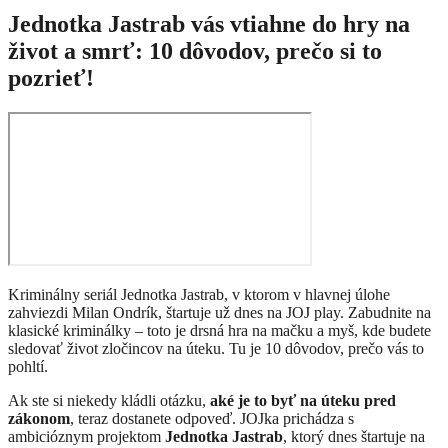
Jednotka Jastrab vás vtiahne do hry na
život a smrť: 10 dôvodov, prečo si to
pozrieť!
Kriminálny seriál Jednotka Jastrab, v ktorom v hlavnej úlohe
zahviezdi Milan Ondrík, štartuje už dnes na JOJ play. Zabudnite na
klasické kriminálky – toto je drsná hra na mačku a myš, kde budete
sledovať život zločincov na úteku. Tu je 10 dôvodov, prečo vás to
pohltí.
Ak ste si niekedy kládli otázku,
aké je to byť na úteku pred
zákonom
, teraz dostanete odpoveď. JOJka prichádza s
ambicióznym projektom
Jednotka Jastrab
, ktorý dnes štartuje na