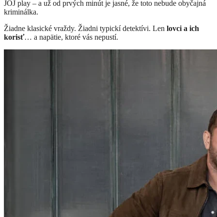
JOJ play – a už od prvých minút je jasné, že toto nebude obyčajná
kriminálka.
Žiadne klasické vraždy. Žiadni typickí detektívi. Len
lovci a ich
korisť
… a napätie, ktoré vás nepustí.