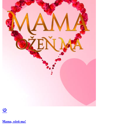
Mama, ožeň ma!