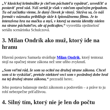
„V klasickej kriminálke je cieľom páchateľa vypátrať, usvedčiť a
postaviť pred súd. Náš seriál je však v niečom opačným prípadom.
Tu od začiatku vieme, že daný človek je vinný. Skrýva sa, čo náš
formát v náznaku približuje skôr k špionážnemu filmu. Je to
intenzívna hra na mačku a myš, v ktorej sa menia identity nielen
na strane páchateľov, ale aj policajtov,“
vysvetlila ojedinelosť
seriálu scenáristka Schulczová.
3. Milan Ondrík ako muž, ktorý ide na
hranu
Hlavnú postavu Samuela stvárňuje
Milan Ondrík
, ktorý tentoraz
stojí na opačnej strane zákona než sme uňho zvyknutí.
„Som veľmi rád, že som sa ocitol na druhej strane zákona. Chcel
som si to vyskúšať, pretože niektoré veci som v poslednej dobe hral
na tej druhej strane zákona,“
prezradil herec.
Jeho postava balansuje medzi zákonom a podsvetím – a práve to ju
robí nebezpečne príťažlivou.
4. Silný tím, ktorý nie je len do počtu