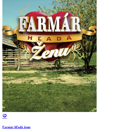
Farmár hľadá ženu