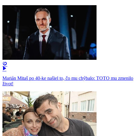
Marián Mitaš po 40-ke našiel to, čo mu chýbalo: TOTO mu zmenilo
život!