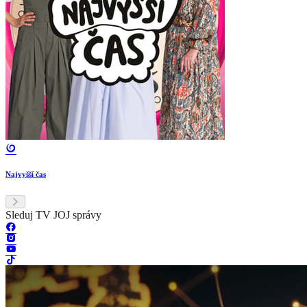
Najvyšší čas
Sleduj TV JOJ správy