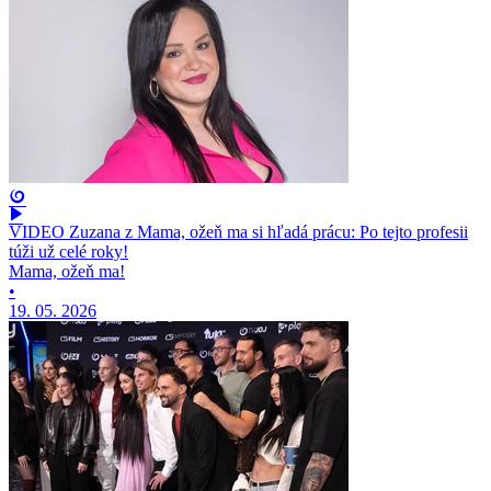
VIDEO Zuzana z Mama, ožeň ma si hľadá prácu: Po tejto profesii
túži už celé roky!
Mama, ožeň ma!
•
19. 05. 2026