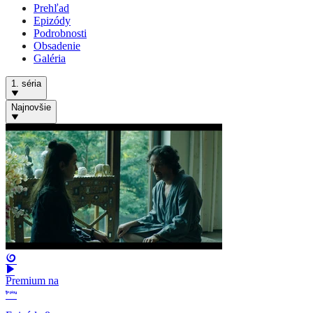
Prehľad
Epizódy
Podrobnosti
Obsadenie
Galéria
1. séria
Najnovšie
Premium na