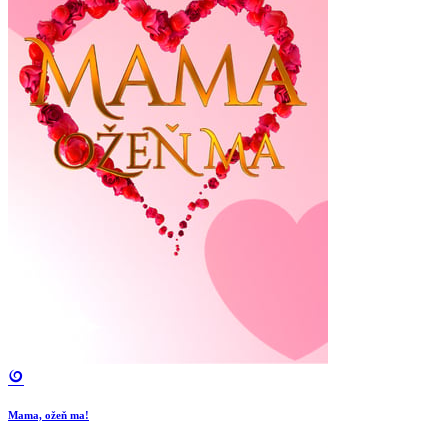
Mama, ožeň ma!