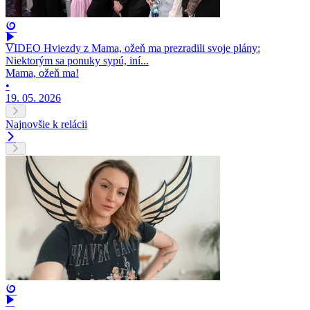
VIDEO Hviezdy z Mama, ožeň ma prezradili svoje plány:
Niektorým sa ponuky sypú, iní...
Mama, ožeň ma!
•
19. 05. 2026
Najnovšie k relácii