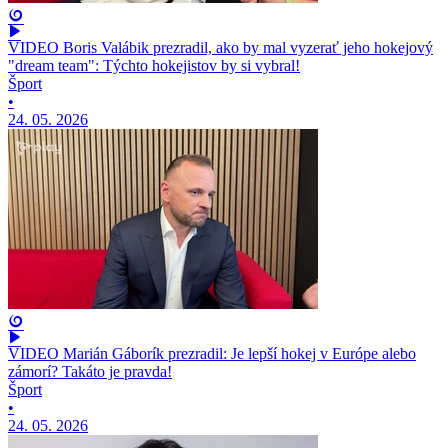
VIDEO Boris Valábik prezradil, ako by mal vyzerať jeho hokejový
"dream team": Týchto hokejistov by si vybral!
Šport
•
24. 05. 2026
VIDEO Marián Gáborík prezradil: Je lepší hokej v Európe alebo
zámorí? Takáto je pravda!
Šport
•
24. 05. 2026