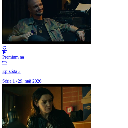
Premium na
Epizóda 3
Séria 1
•
29. máj 2026