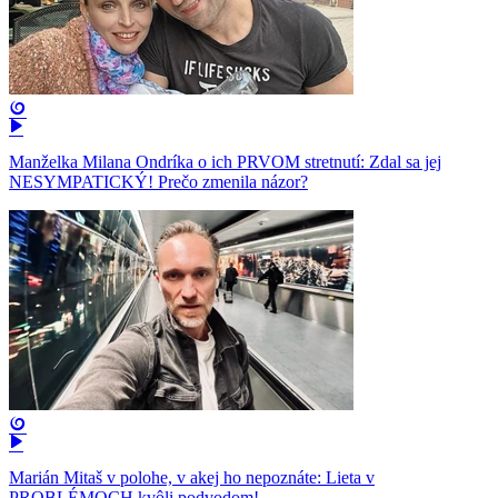
Manželka Milana Ondríka o ich PRVOM stretnutí: Zdal sa jej
NESYMPATICKÝ! Prečo zmenila názor?
Marián Mitaš v polohe, v akej ho nepoznáte: Lieta v
PROBLÉMOCH kvôli podvodom!