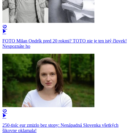
FOTO Milan Ondrík pred 20 rokmi? TOTO nie je ten istý človek!
Nespoznáte ho
250-tisíc eur zmizlo bez stopy: Nenápadná Slovenka všetkých
šikovne oklamala!