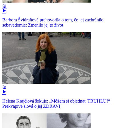
Barbora Švidraňová prehovorila o tom, čo jej zachránilo
sebavedomie: Zmenilo jej to život
Helena Krajčiová šokuje: „Môžem si objednať TRUHLU!“
Prekvapivé slová o jej ZDRAVÍ