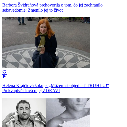
Barbora Švidraňová prehovorila o tom, čo jej zachránilo
sebavedomie: Zmenilo jej to život
Helena Krajčiová šokuje: „Môžem si objednať TRUHLU!“
Prekvapivé slová o jej ZDRAVÍ