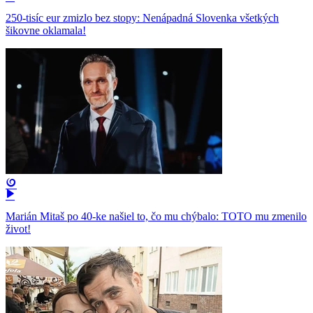
250-tisíc eur zmizlo bez stopy: Nenápadná Slovenka všetkých
šikovne oklamala!
Marián Mitaš po 40-ke našiel to, čo mu chýbalo: TOTO mu zmenilo
život!