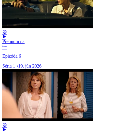
Premium na
Epizóda 6
Séria 1
•
19. jún 2026