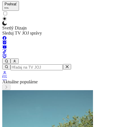
Prehrať
Svetlý Dizajn
Sleduj TV JOJ správy
Aktuálne populárne