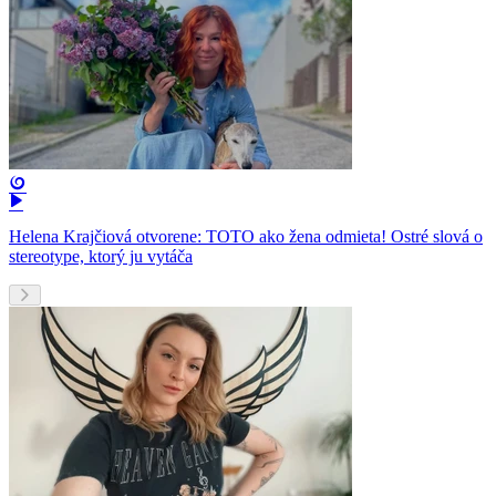
Helena Krajčiová otvorene: TOTO ako žena odmieta! Ostré slová o
stereotype, ktorý ju vytáča