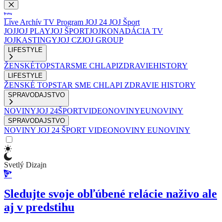
Live
Archív
TV Program
JOJ 24
JOJ Šport
JOJ
JOJ PLAY
JOJ ŠPORT
JOJKO
NADÁCIA TV
JOJ
KASTINGY
JOJ CZ
JOJ GROUP
LIFESTYLE
ŽENSKÉ
TOPSTAR
SME CHLAPI
ZDRAVIE
HISTORY
LIFESTYLE
ŽENSKÉ
TOPSTAR
SME CHLAPI
ZDRAVIE
HISTORY
SPRAVODAJSTVO
NOVINY
JOJ 24
ŠPORT
VIDEONOVINY
EUNOVINY
SPRAVODAJSTVO
NOVINY
JOJ 24
ŠPORT
VIDEONOVINY
EUNOVINY
Svetlý Dizajn
Sledujte svoje obľúbené relácie naživo ale
aj v predstihu