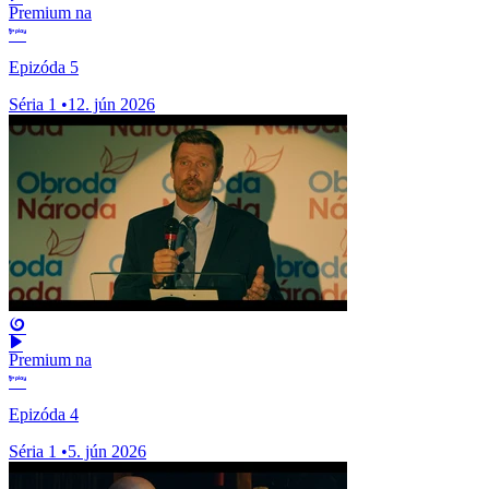
Premium na
Epizóda 5
Séria 1
•
12. jún 2026
Premium na
Epizóda 4
Séria 1
•
5. jún 2026