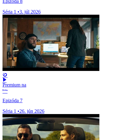
Epizóda 8
Séria 1
•
3. júl 2026
Premium na
Epizóda 7
Séria 1
•
26. jún 2026