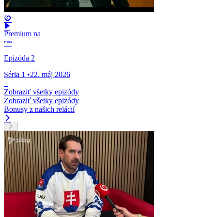
Premium na
Epizóda 2
Séria 1
•
22. máj 2026
+
Zobraziť všetky epizódy
Zobraziť všetky epizódy
Bonusy z našich relácií