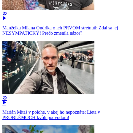
Manželka Milana Ondríka o ich PRVOM stretnutí: Zdal sa jej
NESYMPATICKÝ! Prečo zmenila názor?
Marián Mitaš v polohe, v akej ho nepoznáte: Lieta v
PROBLÉMOCH kvôli podvodom!