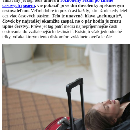
Takzvaný jet lag, teda
únava a
rozhodený režim po zmene
časových pásiem
, vie pokaziť prvé dni dovolenky aj skúseným
cestovateľom.
Veľmi dobre to pozná asi každý, kto už niekedy letel
cez viac časových pásiem.
Telo je unavené, hlava „nefunguje“,
človek by najradšej okamžite zaspal, no o pár hodín je zrazu
úplne čerstvý.
Práve jet lag patrí medzi najnepríjemnejšie časti
cestovania do vzdialenejších destinácií. Existujú však jednoduché
triky, vďaka ktorým tento diskomfort zvládnete oveľa lepšie.