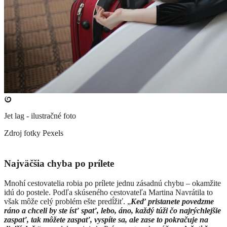
Jet lag - ilustračné foto
Zdroj fotky
Pexels
Najväčšia chyba po prílete
Mnohí cestovatelia robia po prílete jednu zásadnú chybu – okamžite
idú do postele. Podľa skúseného cestovateľa Martina Navrátila to
však môže celý problém ešte predĺžiť. „
Keď pristanete povedzme
ráno a chceli by ste ísť spať, lebo, áno, každý túži čo najrýchlejšie
zaspať, tak môžete zaspať, vyspíte sa, ale zase to pokračuje na