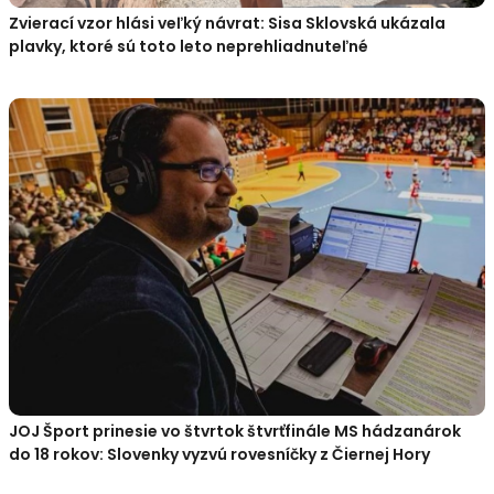
Zvierací vzor hlási veľký návrat: Sisa Sklovská ukázala
plavky, ktoré sú toto leto neprehliadnuteľné
JOJ Šport prinesie vo štvrtok štvrťfinále MS hádzanárok
do 18 rokov: Slovenky vyzvú rovesníčky z Čiernej Hory