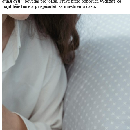
ďalší deň
,“ povedal pre joj.sk. Práve preto odporúča
vydržať čo
najdlhšie hore a prispôsobiť sa miestnemu času.