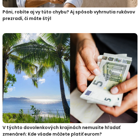
Páni, robíte aj vy túto chybu? Aj spôsob vyhrnutia rukávov
prezradí, či máte štýl
V týchto dovolenkových krajinách nemusíte hľadať
zmenáreň: Kde všade môžete platiť eurom?