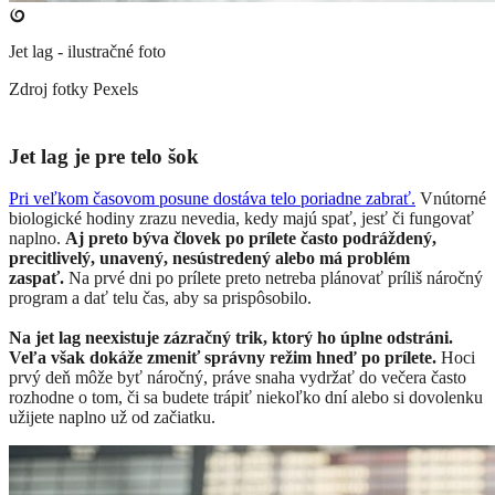
Jet lag - ilustračné foto
Zdroj fotky
Pexels
Jet lag je pre telo šok
Pri veľkom časovom posune dostáva telo poriadne zabrať.
Vnútorné
biologické hodiny zrazu nevedia, kedy majú spať, jesť či fungovať
naplno.
Aj preto býva človek po prílete často podráždený,
precitlivelý, unavený, nesústredený alebo má problém
zaspať.
Na prvé dni po prílete preto netreba plánovať príliš náročný
program a dať telu čas, aby sa prispôsobilo.
Na jet lag neexistuje zázračný trik, ktorý ho úplne odstráni.
Veľa však dokáže zmeniť správny režim hneď po prílete.
Hoci
prvý deň môže byť náročný, práve snaha vydržať do večera často
rozhodne o tom, či sa budete trápiť niekoľko dní alebo si dovolenku
užijete naplno už od začiatku.