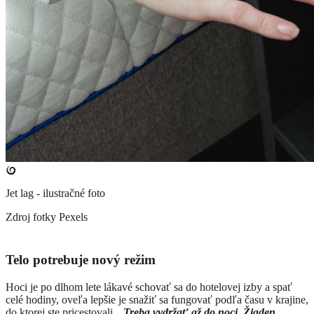
Jet lag - ilustračné foto
Zdroj fotky
Pexels
Telo potrebuje nový režim
Hoci je po dlhom lete lákavé schovať sa do hotelovej izby a spať
celé hodiny, oveľa lepšie je snažiť sa fungovať podľa času v krajine,
do ktorej ste pricestovali. „
Treba vydržať až do noci. Žiaden