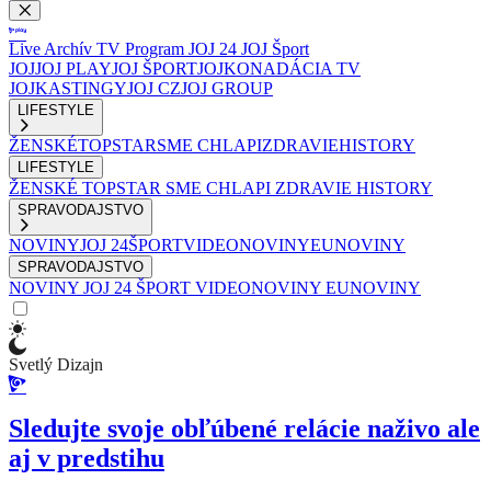
Live
Archív
TV Program
JOJ 24
JOJ Šport
JOJ
JOJ PLAY
JOJ ŠPORT
JOJKO
NADÁCIA TV
JOJ
KASTINGY
JOJ CZ
JOJ GROUP
LIFESTYLE
ŽENSKÉ
TOPSTAR
SME CHLAPI
ZDRAVIE
HISTORY
LIFESTYLE
ŽENSKÉ
TOPSTAR
SME CHLAPI
ZDRAVIE
HISTORY
SPRAVODAJSTVO
NOVINY
JOJ 24
ŠPORT
VIDEONOVINY
EUNOVINY
SPRAVODAJSTVO
NOVINY
JOJ 24
ŠPORT
VIDEONOVINY
EUNOVINY
Svetlý Dizajn
Sledujte svoje obľúbené relácie naživo ale
aj v predstihu