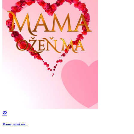
Mama, ožeň ma!