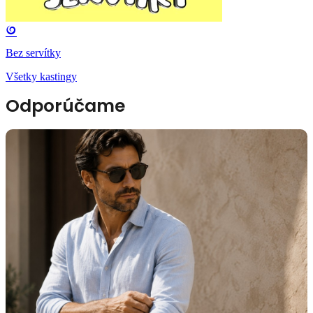
Bez servítky
Všetky kastingy
Odporúčame