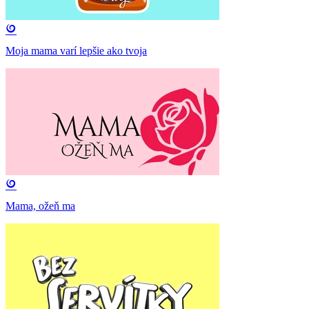
Moja mama varí lepšie ako tvoja
Mama, ožeň ma