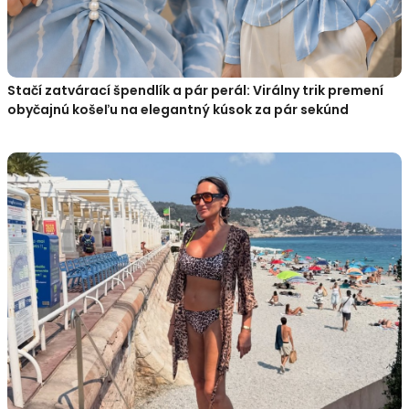
Stačí zatvárací špendlík a pár perál: Virálny trik premení
obyčajnú košeľu na elegantný kúsok za pár sekúnd