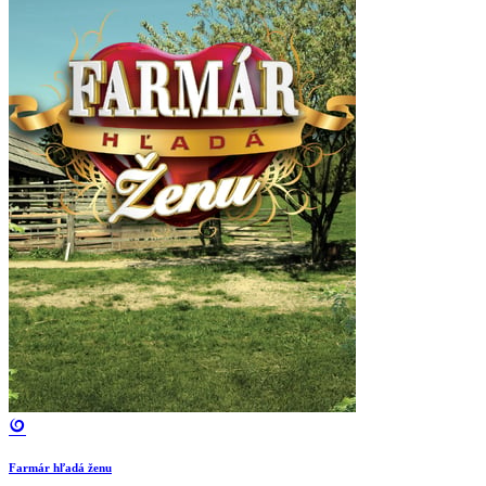
Farmár hľadá ženu