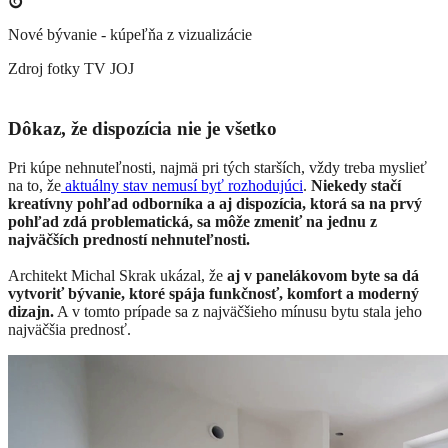
Nové bývanie - kúpeľňa z vizualizácie
Zdroj fotky
TV JOJ
Dôkaz, že dispozícia nie je všetko
Pri kúpe nehnuteľnosti, najmä pri tých starších, vždy treba myslieť
na to, že
aktuálny stav nemusí byť rozhodujúci
.
Niekedy stačí
kreatívny pohľad odborníka a aj dispozícia, ktorá sa na prvý
pohľad zdá problematická, sa môže zmeniť na jednu z
najväčších predností nehnuteľnosti.
Architekt Michal Skrak ukázal, že
aj v panelákovom byte sa dá
vytvoriť bývanie, ktoré spája funkčnosť, komfort a moderný
dizajn.
A v tomto prípade sa z najväčšieho mínusu bytu stala jeho
najväčšia prednosť.