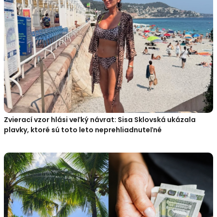
Zvierací vzor hlási veľký návrat: Sisa Sklovská ukázala
plavky, ktoré sú toto leto neprehliadnuteľné