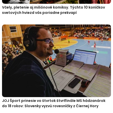
Včely, pletenie aj miliónové komiksy. Týchto 10 koníčkov
svetových hviezd vás poriadne prekvapí
JOJ Šport prinesie vo štvrtok štvrťfinále MS hádzanárok
do 18 rokov: Slovenky vyzvú rovesníčky z Čiernej Hory