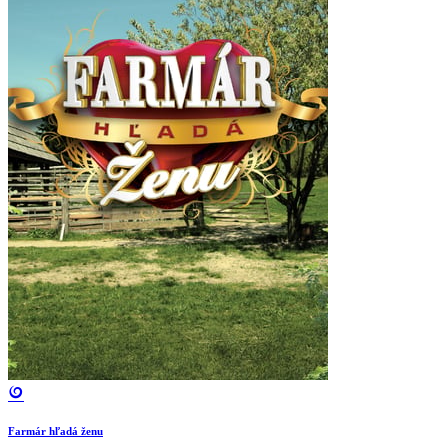
Farmár hľadá ženu