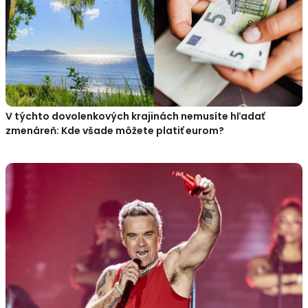
V týchto dovolenkových krajinách nemusíte hľadať
zmenáreň: Kde všade môžete platiť eurom?