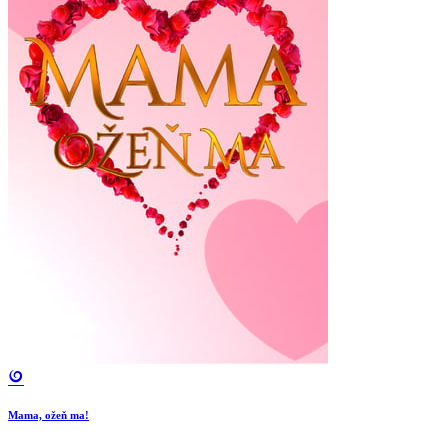
Mama, ožeň ma!