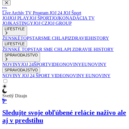
Live
Archív
TV Program
JOJ 24
JOJ Šport
JOJ
JOJ PLAY
JOJ ŠPORT
JOJKO
NADÁCIA TV
JOJ
KASTINGY
JOJ CZ
JOJ GROUP
LIFESTYLE
ŽENSKÉ
TOPSTAR
SME CHLAPI
ZDRAVIE
HISTORY
LIFESTYLE
ŽENSKÉ
TOPSTAR
SME CHLAPI
ZDRAVIE
HISTORY
SPRAVODAJSTVO
NOVINY
JOJ 24
ŠPORT
VIDEONOVINY
EUNOVINY
SPRAVODAJSTVO
NOVINY
JOJ 24
ŠPORT
VIDEONOVINY
EUNOVINY
Svetlý Dizajn
Sledujte svoje obľúbené relácie naživo ale
aj v predstihu