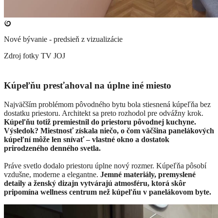
Nové bývanie - predsieň z vizualizácie
Zdroj fotky
TV JOJ
Kúpeľňu presťahoval na úplne iné miesto
Najväčším problémom pôvodného bytu bola stiesnená kúpeľňa bez
dostatku priestoru. Architekt sa preto rozhodol pre odvážny krok.
Kúpeľňu totiž premiestnil do priestoru pôvodnej kuchyne.
Výsledok? Miestnosť získala niečo, o čom väčšina panelákových
kúpeľní môže len snívať – vlastné okno a dostatok
prirodzeného denného svetla.
Práve svetlo dodalo priestoru úplne nový rozmer. Kúpeľňa pôsobí
vzdušne, moderne a elegantne.
Jemné materiály, premyslené
detaily a ženský dizajn vytvárajú atmosféru, ktorá skôr
pripomína wellness centrum než kúpeľňu v panelákovom byte.