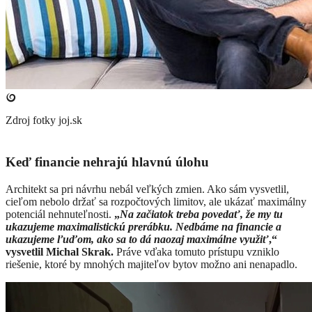
Zdroj fotky
joj.sk
Keď financie nehrajú hlavnú úlohu
Architekt sa pri návrhu nebál veľkých zmien. Ako sám vysvetlil,
cieľom nebolo držať sa rozpočtových limitov, ale ukázať maximálny
potenciál nehnuteľnosti.
„
Na začiatok treba povedať, že my tu
ukazujeme maximalistickú prerábku. Nedbáme na financie a
ukazujeme ľuďom, ako sa to dá naozaj maximálne využiť
,“
vysvetlil Michal Skrak.
Práve vďaka tomuto prístupu vzniklo
riešenie, ktoré by mnohých majiteľov bytov možno ani nenapadlo.