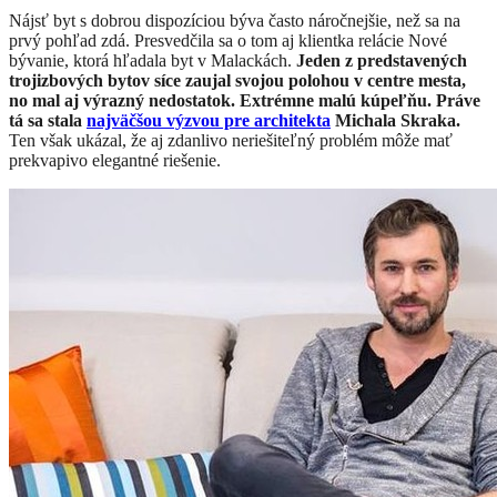
Nájsť byt s dobrou dispozíciou býva často náročnejšie, než sa na
prvý pohľad zdá. Presvedčila sa o tom aj klientka relácie Nové
bývanie, ktorá hľadala byt v Malackách.
Jeden z predstavených
trojizbových bytov síce zaujal svojou polohou v centre mesta,
no mal aj výrazný nedostatok. Extrémne malú kúpeľňu. Práve
tá sa stala
najväčšou výzvou pre architekta
Michala Skraka.
Ten však ukázal, že aj zdanlivo neriešiteľný problém môže mať
prekvapivo elegantné riešenie.