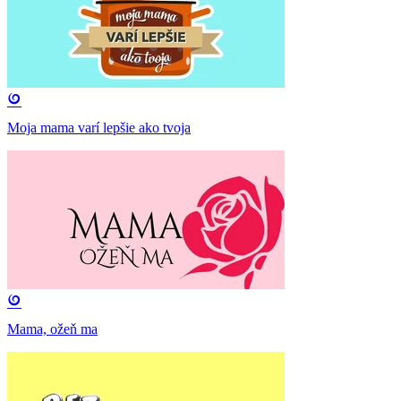
Moja mama varí lepšie ako tvoja
Mama, ožeň ma