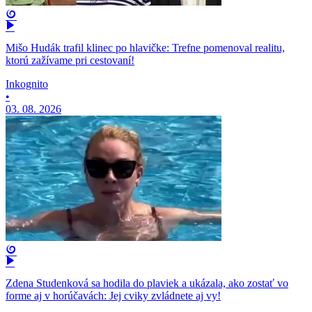
Mišo Hudák trafil klinec po hlavičke: Trefne pomenoval realitu,
ktorú zažívame pri cestovaní!
Inkognito
•
03. 08. 2026
Zdena Studenková sa hodila do plaviek a ukázala, ako zostať vo
forme aj v horúčavách: Jej cviky zvládnete aj vy!