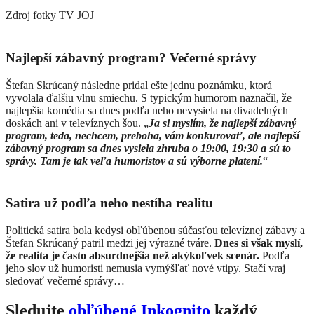
Zdroj fotky
TV JOJ
Najlepší zábavný program? Večerné správy
Štefan Skrúcaný následne pridal ešte jednu poznámku, ktorá
vyvolala ďalšiu vlnu smiechu. S typickým humorom naznačil, že
najlepšia komédia sa dnes podľa neho nevysiela na divadelných
doskách ani v televíznych šou. „
Ja si myslím, že najlepší zábavný
program, teda, nechcem, preboha, vám konkurovať, ale najlepší
zábavný program sa dnes vysiela zhruba o 19:00, 19:30 a sú to
správy. Tam je tak veľa humoristov a sú výborne platení.
“
Satira už podľa neho nestíha realitu
Politická satira bola kedysi obľúbenou súčasťou televíznej zábavy a
Štefan Skrúcaný patril medzi jej výrazné tváre.
Dnes si však myslí,
že realita je často absurdnejšia než akýkoľvek scenár.
Podľa
jeho slov už humoristi nemusia vymýšľať nové vtipy. Stačí vraj
sledovať večerné správy…
Sledujte
obľúbené Inkognito
každý