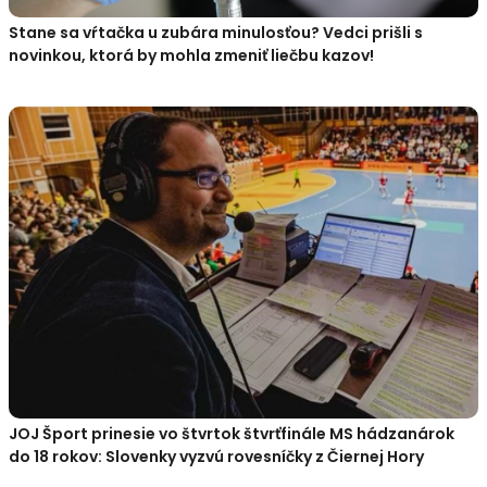
Stane sa vŕtačka u zubára minulosťou? Vedci prišli s
novinkou, ktorá by mohla zmeniť liečbu kazov!
JOJ Šport prinesie vo štvrtok štvrťfinále MS hádzanárok
do 18 rokov: Slovenky vyzvú rovesníčky z Čiernej Hory