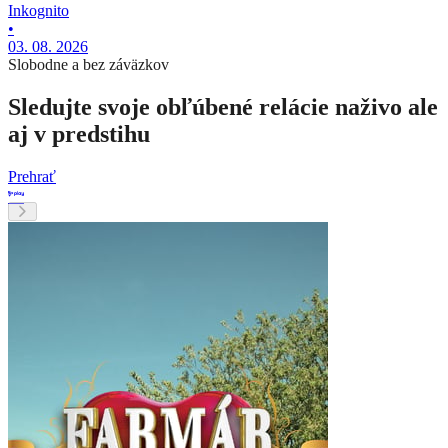
Inkognito
•
03. 08. 2026
Slobodne a bez záväzkov
Sledujte svoje obľúbené relácie naživo ale
aj v predstihu
Prehrať