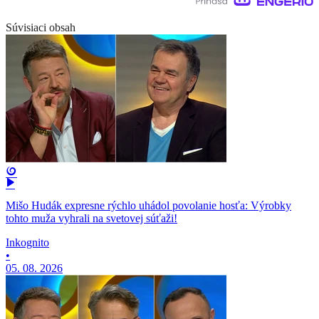
Súvisiaci obsah
Mišo Hudák expresne rýchlo uhádol povolanie hosťa: Výrobky
tohto muža vyhrali na svetovej súťaži!
Inkognito
•
05. 08. 2026