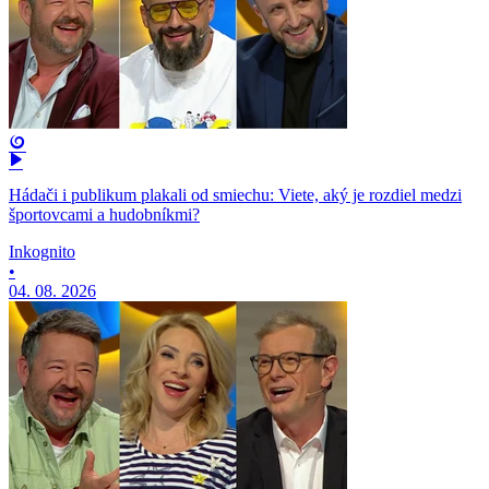
Hádači i publikum plakali od smiechu: Viete, aký je rozdiel medzi
športovcami a hudobníkmi?
Inkognito
•
04. 08. 2026