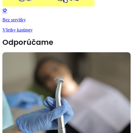
Bez servítky
Všetky kastingy
Odporúčame