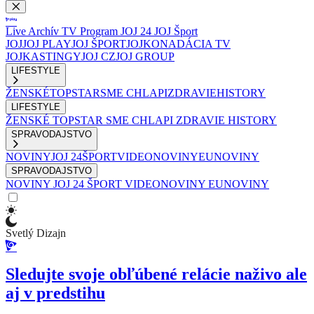
Live
Archív
TV Program
JOJ 24
JOJ Šport
JOJ
JOJ PLAY
JOJ ŠPORT
JOJKO
NADÁCIA TV
JOJ
KASTINGY
JOJ CZ
JOJ GROUP
LIFESTYLE
ŽENSKÉ
TOPSTAR
SME CHLAPI
ZDRAVIE
HISTORY
LIFESTYLE
ŽENSKÉ
TOPSTAR
SME CHLAPI
ZDRAVIE
HISTORY
SPRAVODAJSTVO
NOVINY
JOJ 24
ŠPORT
VIDEONOVINY
EUNOVINY
SPRAVODAJSTVO
NOVINY
JOJ 24
ŠPORT
VIDEONOVINY
EUNOVINY
Svetlý Dizajn
Sledujte svoje obľúbené relácie naživo ale
aj v predstihu