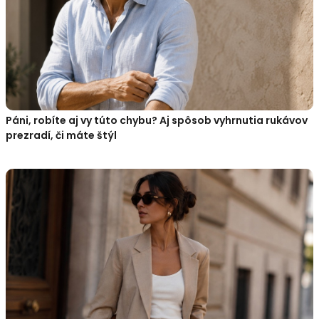
Páni, robíte aj vy túto chybu? Aj spôsob vyhrnutia rukávov
prezradí, či máte štýl