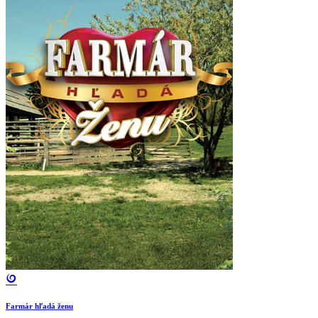
Farmár hľadá ženu