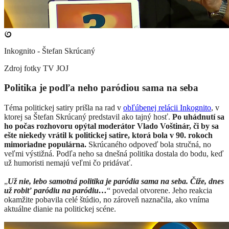
Inkognito - Štefan Skrúcaný
Zdroj fotky
TV JOJ
Politika je podľa neho paródiou sama na seba
Téma politickej satiry prišla na rad v
obľúbenej relácii Inkognito
, v
ktorej sa Štefan Skrúcaný predstavil ako tajný hosť.
Po uhádnutí sa
ho počas rozhovoru opýtal moderátor Vlado Voštinár, či by sa
ešte niekedy vrátil k politickej satire, ktorá bola v 90. rokoch
mimoriadne populárna.
Skrúcaného odpoveď bola stručná, no
veľmi výstižná. Podľa neho sa dnešná politika dostala do bodu, keď
už humoristi nemajú veľmi čo pridávať.
„
Už nie, lebo samotná politika je paródia sama na seba. Čiže, dnes
už robiť paródiu na paródiu…
“ povedal otvorene. Jeho reakcia
okamžite pobavila celé štúdio, no zároveň naznačila, ako vníma
aktuálne dianie na politickej scéne.