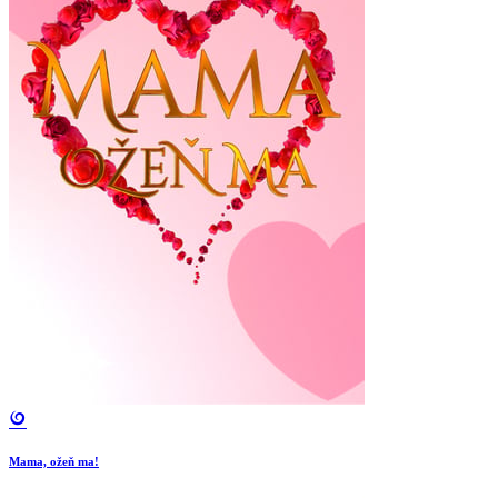
Mama, ožeň ma!