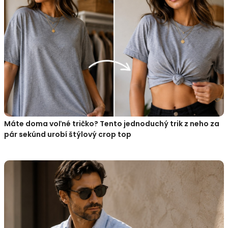
Máte doma voľné tričko? Tento jednoduchý trik z neho za
pár sekúnd urobí štýlový crop top