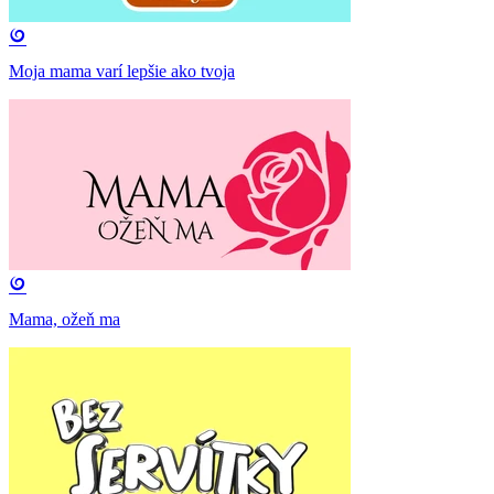
Moja mama varí lepšie ako tvoja
Mama, ožeň ma