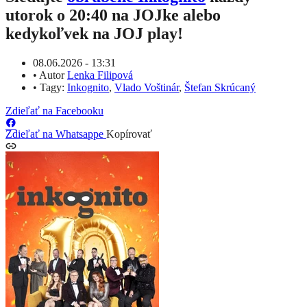
utorok o 20:40 na JOJke alebo
kedykoľvek na JOJ play!
08.06.2026 - 13:31
•
Autor
Lenka Filipová
•
Tagy:
Inkognito
,
Vlado Voštinár
,
Štefan Skrúcaný
Zdieľať na Facebooku
Zdieľať na Whatsappe
Kopírovať