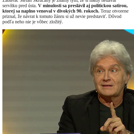
Zabávač Štefan Skrúcaný je známy tým, že si nikdy nedával
servítku pred ústa.
V minulosti sa preslávil aj politickou satirou,
ktorej sa naplno venoval v divokých 90. rokoch.
Teraz otvorene
priznal, že návrat k tomuto žánru si už nevie predstaviť. Dôvod
podľa neho nie je vôbec zložitý.