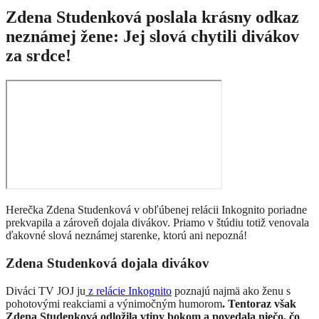
Zdena Studenková poslala krásny odkaz
neznámej žene: Jej slová chytili divákov
za srdce!
Herečka Zdena Studenková v obľúbenej relácii Inkognito poriadne
prekvapila a zároveň dojala divákov. Priamo v štúdiu totiž venovala
ďakovné slová neznámej starenke, ktorú ani nepozná!
Zdena Studenková dojala divákov
Diváci TV JOJ ju
z relácie Inkognito
poznajú najmä ako ženu s
pohotovými reakciami a výnimočným humorom
. Tentoraz však
Zdena Studenková odložila vtipy bokom a povedala niečo, čo