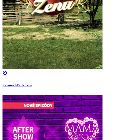
Farmár hľadá ženu