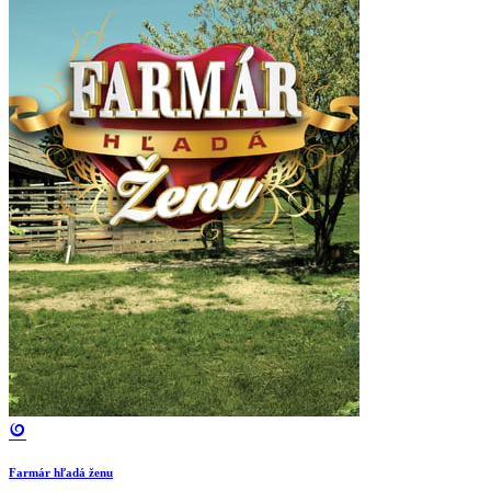
Farmár hľadá ženu