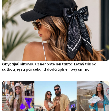
Obyčajnú šiltovku už nenoste len takto: Letný trik so
šatkou jej za pár sekúnd dodá úplne nový šmrnc