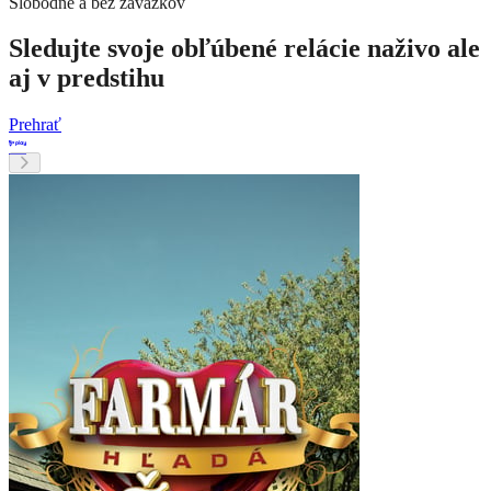
Slobodne a bez záväzkov
Sledujte svoje obľúbené relácie naživo ale
aj v predstihu
Prehrať