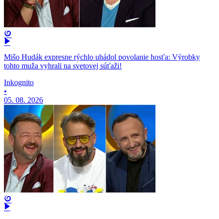
Mišo Hudák expresne rýchlo uhádol povolanie hosťa: Výrobky
tohto muža vyhrali na svetovej súťaži!
Inkognito
•
05. 08. 2026