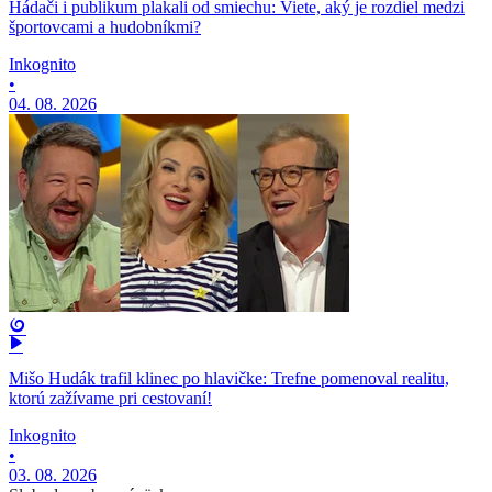
Hádači i publikum plakali od smiechu: Viete, aký je rozdiel medzi
športovcami a hudobníkmi?
Inkognito
•
04. 08. 2026
Mišo Hudák trafil klinec po hlavičke: Trefne pomenoval realitu,
ktorú zažívame pri cestovaní!
Inkognito
•
03. 08. 2026