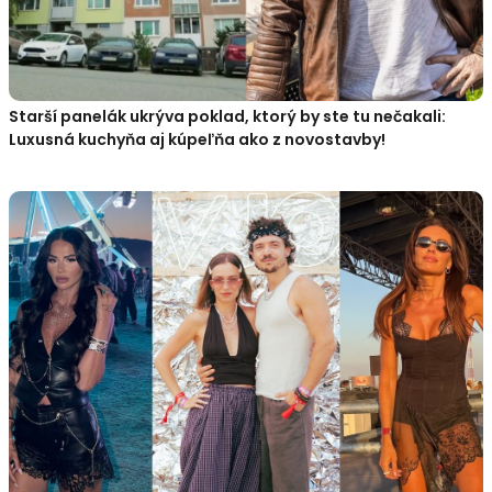
Starší panelák ukrýva poklad, ktorý by ste tu nečakali:
Luxusná kuchyňa aj kúpeľňa ako z novostavby!