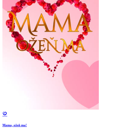
Mama, ožeň ma!