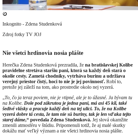
Inkognito - Zdena Studenková
Zdroj fotky
TV JOJ
Nie všetci hrdinovia nosia plášte
Herečka Zdena Studenková prezradila, že
na bratislavskej Kolibe
pravidelne stretáva staršiu pani, ktorá sa každý deň stará o
okolie cesty. Zametá chodníky, vytrháva burinu a udržiava
verejný priestor čistý, hoci to nie je jej povinnosť.
Robí to,
pretože jej záleží na tom, ako prostredie okolo nej vyzerá.
„
To, čo ja teraz poviem, nie je vtipné, ale je to úžasné. Ja bývam tu
na Kolibe.
Dole pod zákrutou je jedna pani, má asi 45 kíl, také
šedivé vlásky a pracuje každý deň na tej ulici. To, že na Kolibe
vyzerá dobre tá cesta, že tam nie sú buriny, tak je len vďaka tejto
starej dáme
,“ povedala Zdena Studenková.
Jej slová okamžite
zmenili atmosféru v štúdiu. Pripomenuli totiž, že aj malé skutky
dokážu mať veľký význam a nie všetci hrdinovia nosia plášte.