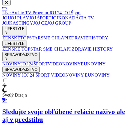
Live
Archív
TV Program
JOJ 24
JOJ Šport
JOJ
JOJ PLAY
JOJ ŠPORT
JOJKO
NADÁCIA TV
JOJ
KASTINGY
JOJ CZ
JOJ GROUP
LIFESTYLE
ŽENSKÉ
TOPSTAR
SME CHLAPI
ZDRAVIE
HISTORY
LIFESTYLE
ŽENSKÉ
TOPSTAR
SME CHLAPI
ZDRAVIE
HISTORY
SPRAVODAJSTVO
NOVINY
JOJ 24
ŠPORT
VIDEONOVINY
EUNOVINY
SPRAVODAJSTVO
NOVINY
JOJ 24
ŠPORT
VIDEONOVINY
EUNOVINY
Svetlý Dizajn
Sledujte svoje obľúbené relácie naživo ale
aj v predstihu