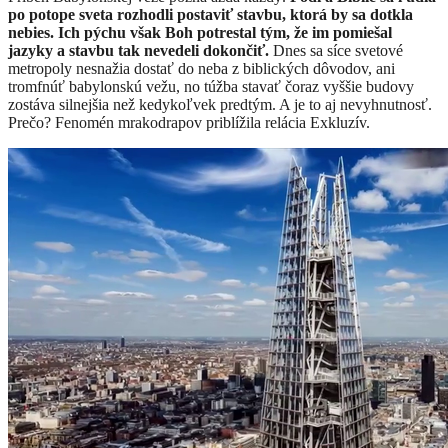
po potope sveta rozhodli postaviť stavbu, ktorá by sa dotkla
nebies. Ich pýchu však Boh potrestal tým, že im pomiešal
jazyky a stavbu tak nevedeli dokončiť.
Dnes sa síce svetové
metropoly nesnažia dostať do neba z biblických dôvodov, ani
tromfnúť babylonskú vežu, no túžba stavať čoraz vyššie budovy
zostáva silnejšia než kedykoľvek predtým. A je to aj nevyhnutnosť.
Prečo? Fenomén mrakodrapov priblížila relácia Exkluzív.