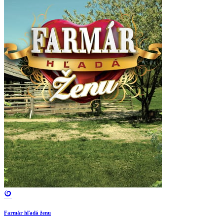
Farmár hľadá ženu