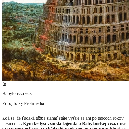
Babylonská veža
Zdroj fotky
Profimedia
Zdá sa, že ľudská túžba siahať stále vyššie sa ani po tisícoch rokov
nezmenila.
Kým kedysi vznikla legenda o Babylonskej veži, dnes
sa o pozornosť sveta uchádzajú moderné mrakodrapy, ktoré sa