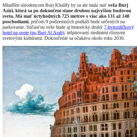
Mladším súrodencom Burj Khalify by sa ale mala stať
veža Burj
Azizi, ktorá sa po dokončení stane druhou najvyššou budovou
sveta. Má mať úctyhodných 725 metrov s viac ako 131 až 140
poschodiami
, pričom 9 podzemných podlaží bude určených na
parkovanie. Súčasťou veže bude aj historicky druhý
7-hviezdičkový
hotel na svete (po Burj Al Arab)
, inšpirovaný siedmimi rôznymi
svetovými kultúrami. Dokončenie sa očakáva okolo roku 2030.