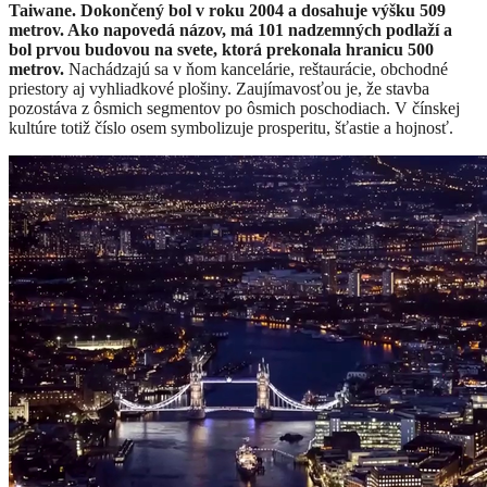
Taiwane. Dokončený bol v roku 2004 a dosahuje výšku 509
metrov. Ako napovedá názov, má 101 nadzemných podlaží a
bol prvou budovou na svete, ktorá prekonala hranicu 500
metrov.
Nachádzajú sa v ňom kancelárie, reštaurácie, obchodné
priestory aj vyhliadkové plošiny. Zaujímavosťou je, že stavba
pozostáva z ôsmich segmentov po ôsmich poschodiach. V čínskej
kultúre totiž číslo osem symbolizuje prosperitu, šťastie a hojnosť.