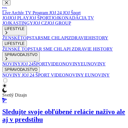
Live
Archív
TV Program
JOJ 24
JOJ Šport
JOJ
JOJ PLAY
JOJ ŠPORT
JOJKO
NADÁCIA TV
JOJ
KASTINGY
JOJ CZ
JOJ GROUP
LIFESTYLE
ŽENSKÉ
TOPSTAR
SME CHLAPI
ZDRAVIE
HISTORY
LIFESTYLE
ŽENSKÉ
TOPSTAR
SME CHLAPI
ZDRAVIE
HISTORY
SPRAVODAJSTVO
NOVINY
JOJ 24
ŠPORT
VIDEONOVINY
EUNOVINY
SPRAVODAJSTVO
NOVINY
JOJ 24
ŠPORT
VIDEONOVINY
EUNOVINY
Svetlý Dizajn
Sledujte svoje obľúbené relácie naživo ale
aj v predstihu