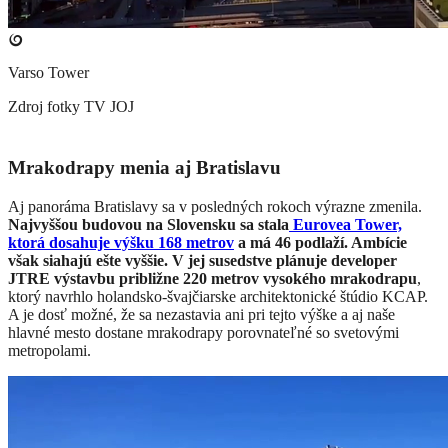
Varso Tower
Zdroj fotky
TV JOJ
Mrakodrapy menia aj Bratislavu
Aj panoráma Bratislavy sa v posledných rokoch výrazne zmenila.
Najvyššou budovou na Slovensku sa stala
Eurovea Tower,
ktorá dosahuje výšku 168 metrov
a má 46 podlaží. Ambície
však siahajú ešte vyššie. V jej susedstve plánuje developer
JTRE výstavbu približne 220 metrov vysokého mrakodrapu
,
ktorý navrhlo holandsko-švajčiarske architektonické štúdio KCAP.
A je dosť možné, že sa nezastavia ani pri tejto výške a aj naše
hlavné mesto dostane mrakodrapy porovnateľné so svetovými
metropolami.