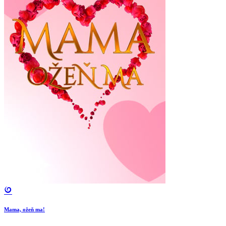
Mama, ožeň ma!