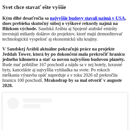
Svet chce stavať ešte vyššie
Kým dlhé desaťročia sa
najvyššie budovy stavali najmä v USA
,
dnes prebieha skutočný súboj o výškové rekordy najmä na
Blízkom východe.
Saudská Arábia aj Spojené arabské emiráty
investujú miliardy dolárov do projektov, ktoré majú demonštrovať
technologickú vyspelosť aj ekonomickú silu krajiny.
V Saudskej Arábii aktuálne pokračujú práce na projekte
Jeddah Tower, ktorá by po dokončení mala prekročiť hranicu
jedného kilometra a stať sa novou najvyššou budovou planéty.
Bude mať približne 167 poschodí a nájdu sa v nej hotely, luxusné
byty, kancelárie aj najvyššia vyhliadka na svete. Po rokoch
meškania výstavba opäť napreduje a v roku 2026 už prekročila
hranicu 100 poschodí.
Mrakodrap by sa mal otvoriť v auguste
2028.