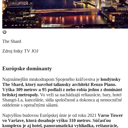
The Shard
Zdroj fotky
TV JOJ
Európske dominanty
Najznámejším mrakodrapom Spojeného kráľovstva je
londýnsky
The Shard, ktorý navrhol taliansky architekt Renzo Piano.
Výška 309 metrov a 95 podlaží z neho robia jednu z dominánt
britskej metropoly.
Vo veži sa nachádzajú reštaurácie, bary, hotel
Shangri-La, kancelárie, sídla spoločností a dokonca aj nemocničné
oddelenie s operačnými sálami.
Najvyššou budovou Európskej únie je od roku 2021
Varso Tower
vo Varšave, ktorá dosahuje výšku 310 metrov. Súčasťou
komplexu je aj hotel, panoramatická vyhliadka, reštaurácie,