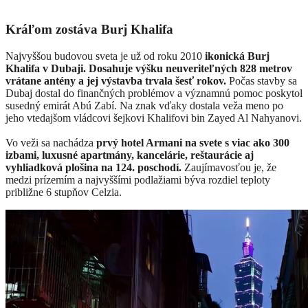
Kráľom zostáva Burj Khalifa
Najvyššou budovou sveta je už od roku 2010
ikonická Burj
Khalifa v Dubaji. Dosahuje výšku neuveriteľných 828 metrov
vrátane antény a jej výstavba trvala šesť rokov.
Počas stavby sa
Dubaj dostal do finančných problémov a významnú pomoc poskytol
susedný emirát Abú Zabí. Na znak vďaky dostala veža meno po
jeho vtedajšom vládcovi šejkovi Khalifovi bin Zayed Al Nahyanovi.
Vo veži sa nachádza
prvý hotel Armani na svete s viac ako 300
izbami, luxusné apartmány, kancelárie, reštaurácie aj
vyhliadková plošina na 124. poschodí.
Zaujímavosťou je, že
medzi prízemím a najvyššími podlažiami býva rozdiel teploty
približne 6 stupňov Celzia.