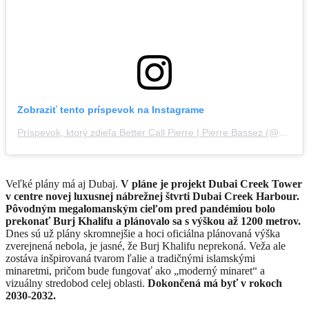
Zobraziť tento príspevok na Instagrame
Príspevok, ktorý zdieľa Better Call Pierre | Pierre Bassez (@bettercallpierre)
Veľké plány má aj Dubaj.
V pláne je projekt Dubai Creek Tower
v centre novej luxusnej nábrežnej štvrti Dubai Creek Harbour.
Pôvodným megalomanským cieľom pred pandémiou bolo
prekonať Burj Khalifu a plánovalo sa s výškou až 1200 metrov.
Dnes sú už plány skromnejšie a hoci oficiálna plánovaná výška
zverejnená nebola, je jasné, že Burj Khalifu neprekoná. Veža ale
zostáva inšpirovaná tvarom ľalie a tradičnými islamskými
minaretmi, pričom bude fungovať ako „moderný minaret“ a
vizuálny stredobod celej oblasti.
Dokončená má byť v rokoch
2030-2032.