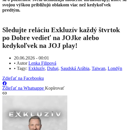
svojou výškou približujú oblakom viac než kedykoľvek
predtým.
Sledujte reláciu Exkluzív každý štvrtok
po Dobre vedieť na JOJke alebo
kedykoľvek na JOJ play!
20.06.2026 - 00:01
•
Autor
Lenka Filipová
•
Tagy:
Exkluzív
,
Dubaj
,
Saudská Arábia
,
Taiwan
,
Londýn
Zdieľať na Facebooku
Zdieľať na Whatsappe
Kopírovať