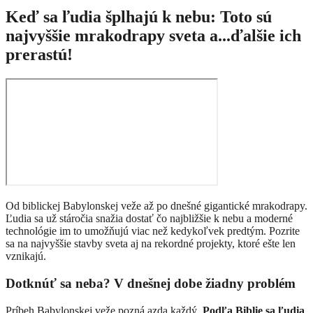
Keď sa ľudia šplhajú k nebu: Toto sú
najvyššie mrakodrapy sveta a...ďalšie ich
prerastú!
Od biblickej Babylonskej veže až po dnešné gigantické mrakodrapy.
Ľudia sa už stáročia snažia dostať čo najbližšie k nebu a moderné
technológie im to umožňujú viac než kedykoľvek predtým. Pozrite
sa na najvyššie stavby sveta aj na rekordné projekty, ktoré ešte len
vznikajú.
Dotknúť sa neba? V dnešnej dobe žiadny problém
Príbeh Babylonskej veže pozná azda každý.
Podľa Biblie sa ľudia