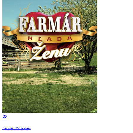
Farmár hľadá ženu