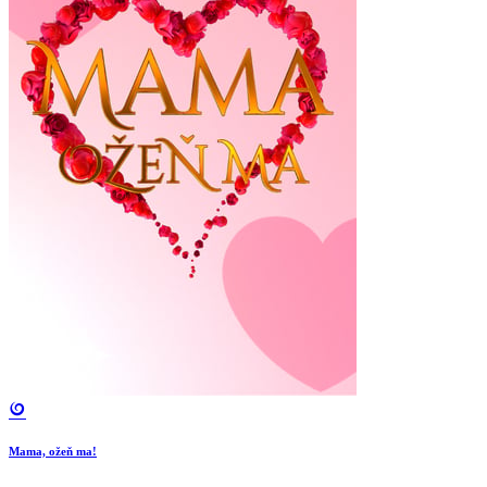
Mama, ožeň ma!