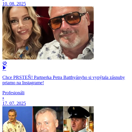
10. 08. 2025
Chce PRSTEŇ! Partnerka Petra Batthyányho si vypýtala zásnuby
priamo na Instagrame!
Profesionáli
•
17. 07. 2025