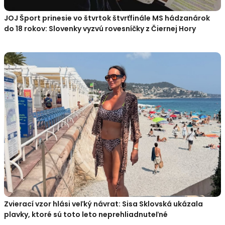
JOJ Šport prinesie vo štvrtok štvrťfinále MS hádzanárok
do 18 rokov: Slovenky vyzvú rovesníčky z Čiernej Hory
Zvierací vzor hlási veľký návrat: Sisa Sklovská ukázala
plavky, ktoré sú toto leto neprehliadnuteľné