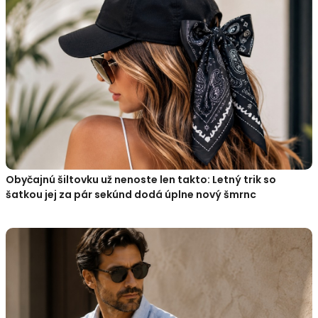
Obyčajnú šiltovku už nenoste len takto: Letný trik so
šatkou jej za pár sekúnd dodá úplne nový šmrnc