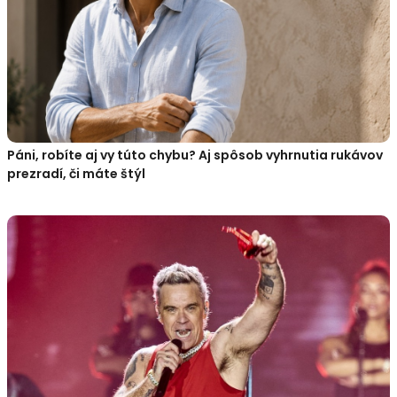
Páni, robíte aj vy túto chybu? Aj spôsob vyhrnutia rukávov
prezradí, či máte štýl