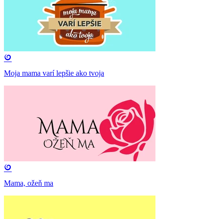
Moja mama varí lepšie ako tvoja
Mama, ožeň ma