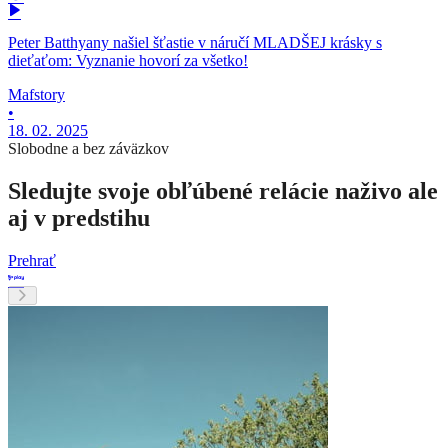
Peter Batthyany našiel šťastie v náručí MLADŠEJ krásky s
dieťaťom: Vyznanie hovorí za všetko!
Mafstory
•
18. 02. 2025
Slobodne a bez záväzkov
Sledujte svoje obľúbené relácie naživo ale
aj v predstihu
Prehrať