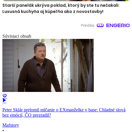
Starší panelák ukrýva poklad, ktorý by ste tu nečakali:
Luxusná kuchyňa aj kúpeľňa ako z novostavby!
Súvisiaci obsah
Peter Sklár prelomil mlčanie o EXmanželke v base: Chladné slová
bez emócií, ČO prezradil?
Mafstory
•