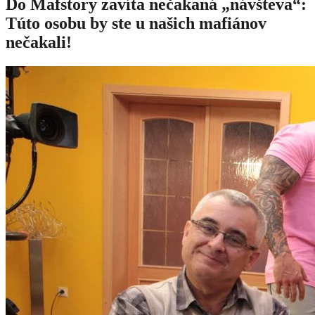
Do Mafstory zavíta nečakaná „návšteva“:
Túto osobu by ste u našich mafiánov
nečakali!