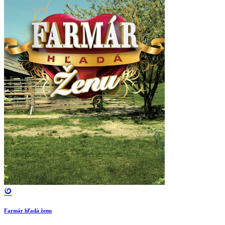
Farmár hľadá ženu