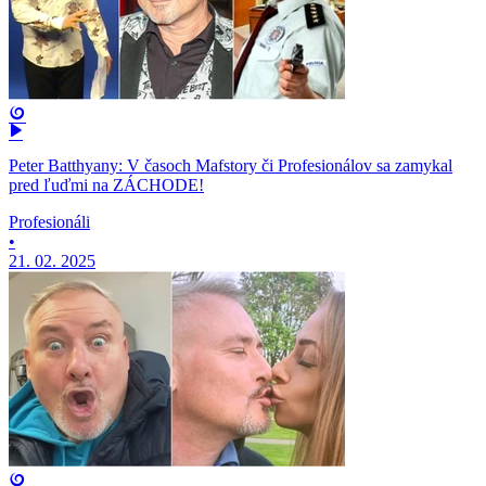
Peter Batthyany: V časoch Mafstory či Profesionálov sa zamykal
pred ľuďmi na ZÁCHODE!
Profesionáli
•
21. 02. 2025