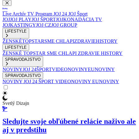
Live
Archív
TV Program
JOJ 24
JOJ Šport
JOJ
JOJ PLAY
JOJ ŠPORT
JOJKO
NADÁCIA TV
JOJ
KASTINGY
JOJ CZ
JOJ GROUP
LIFESTYLE
ŽENSKÉ
TOPSTAR
SME CHLAPI
ZDRAVIE
HISTORY
LIFESTYLE
ŽENSKÉ
TOPSTAR
SME CHLAPI
ZDRAVIE
HISTORY
SPRAVODAJSTVO
NOVINY
JOJ 24
ŠPORT
VIDEONOVINY
EUNOVINY
SPRAVODAJSTVO
NOVINY
JOJ 24
ŠPORT
VIDEONOVINY
EUNOVINY
Svetlý Dizajn
Sledujte svoje obľúbené relácie naživo ale
aj v predstihu