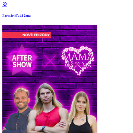
Farmár hľadá ženu