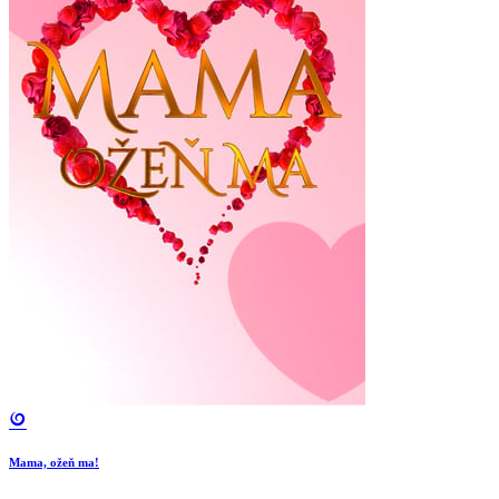
Mama, ožeň ma!