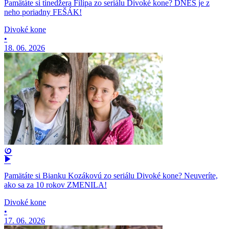
Pamätáte si tínedžera Filipa zo seriálu Divoké kone? DNES je z
neho poriadny FEŠÁK!
Divoké kone
•
18. 06. 2026
Pamätáte si Bianku Kozákovú zo seriálu Divoké kone? Neuveríte,
ako sa za 10 rokov ZMENILA!
Divoké kone
•
17. 06. 2026