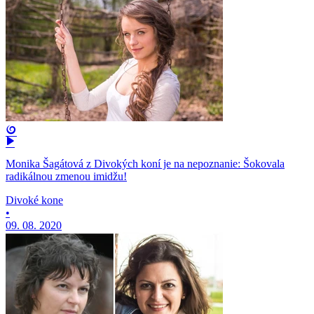
Monika Šagátová z Divokých koní je na nepoznanie: Šokovala
radikálnou zmenou imidžu!
Divoké kone
•
09. 08. 2020