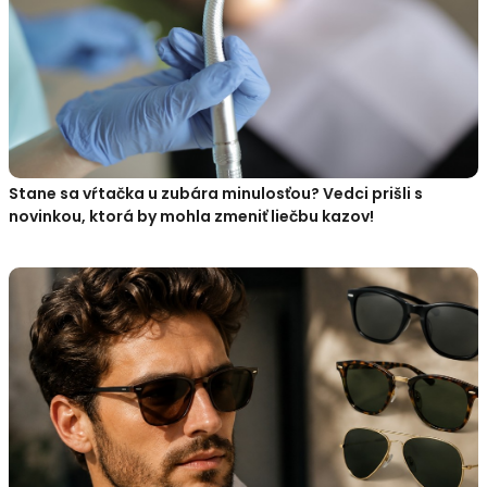
Stane sa vŕtačka u zubára minulosťou? Vedci prišli s
novinkou, ktorá by mohla zmeniť liečbu kazov!