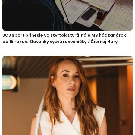
JOJ Šport prinesie vo štvrtok štvrťfinále MS hádzanárok
do 18 rokov: Slovenky vyzvú rovesníčky z Čiernej Hory