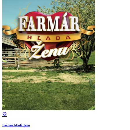
Farmár hľadá ženu