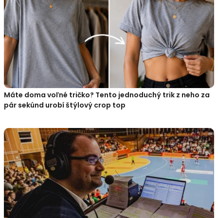
Máte doma voľné tričko? Tento jednoduchý trik z neho za
pár sekúnd urobí štýlový crop top