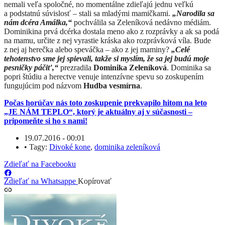
nemali veľa spoločné, no momentálne zdieľajú jednu veľkú
a podstatnú súvislosť – stali sa mladými mamičkami.
„Narodila sa
nám dcéra Amálka,“
pochválila sa Zeleníková nedávno médiám.
Dominikina prvá dcérka dostala meno ako z rozprávky a ak sa podá
na mamu, určite z nej vyrastie kráska ako rozprávková víla. Bude
z nej aj herečka alebo speváčka – ako z jej maminy?
„Celé
tehotenstvo sme jej spievali, takže si myslím, že sa jej budú moje
pesničky páčiť,“
prezradila
Dominika Zeleníková
. Dominika sa
popri štúdiu a herectve venuje intenzívne spevu so zoskupením
fungujúcim pod názvom
Hudba vesmírna
.
Počas horúčav nás toto zoskupenie prekvapilo hitom na leto
„JE NÁM TEPLO“, ktorý je aktuálny aj v súčasnosti –
pripomeňte si ho s nami!
19.07.2016 - 00:01
•
Tagy:
Divoké kone
,
dominika zeleníková
Zdieľať na Facebooku
Zdieľať na Whatsappe
Kopírovať