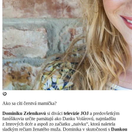
Ako sa cíti čerstvá mamička?
Dominiku Zeleníkovú
si diváci
televízie JOJ
a predovšetkým
fanúšikovia určite pamätajú ako Danku Volárovú, najmladšiu
z Imrových dcér a aspoň zo začiatku „naivku“, ktorá naletela
sladkým rečiam ženatého muža. Dominika v skutočnosti s
Dankou