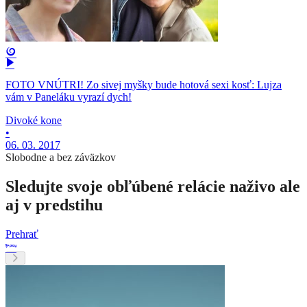
FOTO VNÚTRI! Zo sivej myšky bude hotová sexi kosť: Lujza
vám v Paneláku vyrazí dych!
Divoké kone
•
06. 03. 2017
Slobodne a bez záväzkov
Sledujte svoje obľúbené relácie naživo ale
aj v predstihu
Prehrať