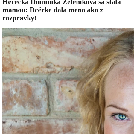
Herečka Dominika Zeleníková sa stala
mamou: Dcérke dala meno ako z
rozprávky!