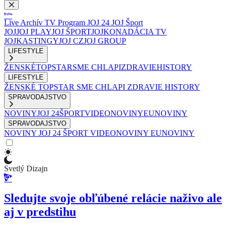
Live
Archív
TV Program
JOJ 24
JOJ Šport
JOJ
JOJ PLAY
JOJ ŠPORT
JOJKO
NADÁCIA TV
JOJ
KASTINGY
JOJ CZ
JOJ GROUP
LIFESTYLE
ŽENSKÉ
TOPSTAR
SME CHLAPI
ZDRAVIE
HISTORY
LIFESTYLE
ŽENSKÉ
TOPSTAR
SME CHLAPI
ZDRAVIE
HISTORY
SPRAVODAJSTVO
NOVINY
JOJ 24
ŠPORT
VIDEONOVINY
EUNOVINY
SPRAVODAJSTVO
NOVINY
JOJ 24
ŠPORT
VIDEONOVINY
EUNOVINY
Svetlý Dizajn
Sledujte svoje obľúbené relácie naživo ale
aj v predstihu