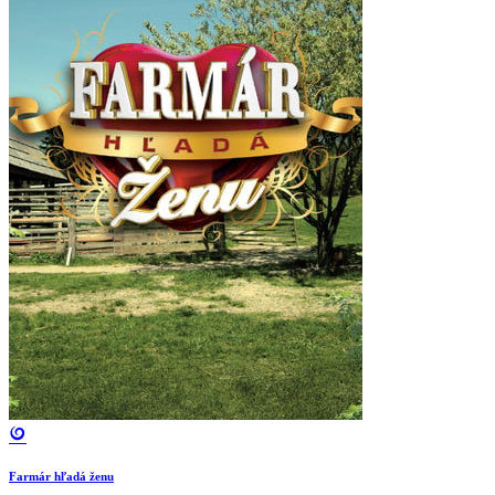
Farmár hľadá ženu