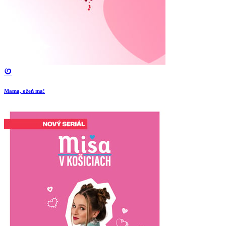
Mama, ožeň ma!