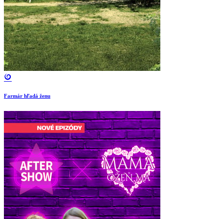
Farmár hľadá ženu