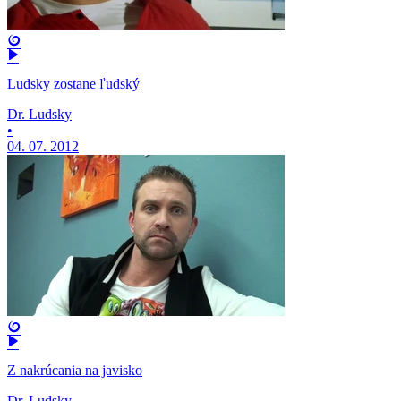
Ludsky zostane ľudský
Dr. Ludsky
•
04. 07. 2012
Z nakrúcania na javisko
Dr. Ludsky