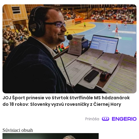
JOJ Šport prinesie vo štvrtok štvrťfinále MS hádzanárok
do 18 rokov: Slovenky vyzvú rovesníčky z Čiernej Hory
Súvisiaci obsah