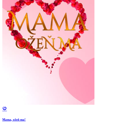
Mama, ožeň ma!