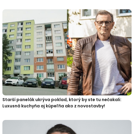
Starší panelák ukrýva poklad, ktorý by ste tu nečakali:
Luxusná kuchyňa aj kúpeľňa ako z novostavby!