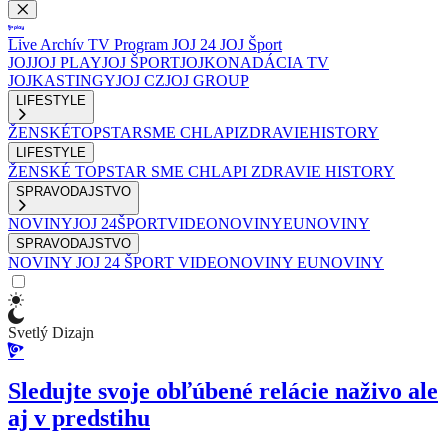
Live
Archív
TV Program
JOJ 24
JOJ Šport
JOJ
JOJ PLAY
JOJ ŠPORT
JOJKO
NADÁCIA TV
JOJ
KASTINGY
JOJ CZ
JOJ GROUP
LIFESTYLE
ŽENSKÉ
TOPSTAR
SME CHLAPI
ZDRAVIE
HISTORY
LIFESTYLE
ŽENSKÉ
TOPSTAR
SME CHLAPI
ZDRAVIE
HISTORY
SPRAVODAJSTVO
NOVINY
JOJ 24
ŠPORT
VIDEONOVINY
EUNOVINY
SPRAVODAJSTVO
NOVINY
JOJ 24
ŠPORT
VIDEONOVINY
EUNOVINY
Svetlý Dizajn
Sledujte svoje obľúbené relácie naživo ale
aj v predstihu