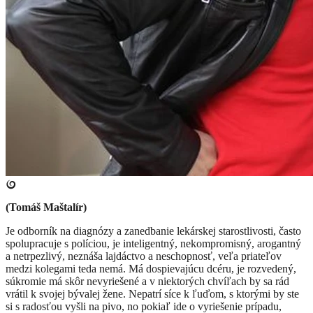
(Tomáš Maštalír)
Je odborník na diagnózy a zanedbanie lekárskej starostlivosti, často
spolupracuje s políciou, je inteligentný, nekompromisný, arogantný
a netrpezlivý, neznáša lajdáctvo a neschopnosť, veľa priateľov
medzi kolegami teda nemá. Má dospievajúcu dcéru, je rozvedený,
súkromie má skôr nevyriešené a v niektorých chvíľach by sa rád
vrátil k svojej bývalej žene. Nepatrí síce k ľuďom, s ktorými by ste
si s radosťou vyšli na pivo, no pokiaľ ide o vyriešenie prípadu,