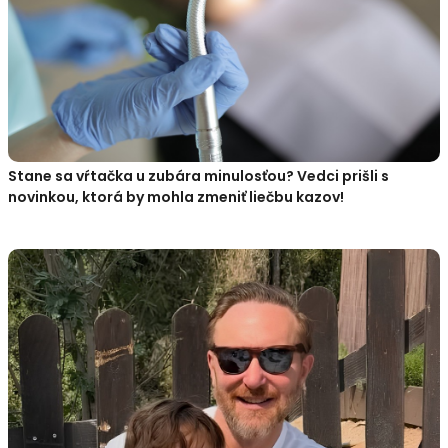
Stane sa vŕtačka u zubára minulosťou? Vedci prišli s
novinkou, ktorá by mohla zmeniť liečbu kazov!