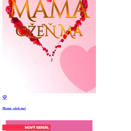
Mama, ožeň ma!