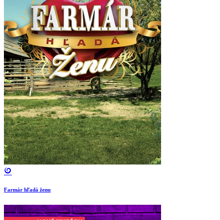
Farmár hľadá ženu