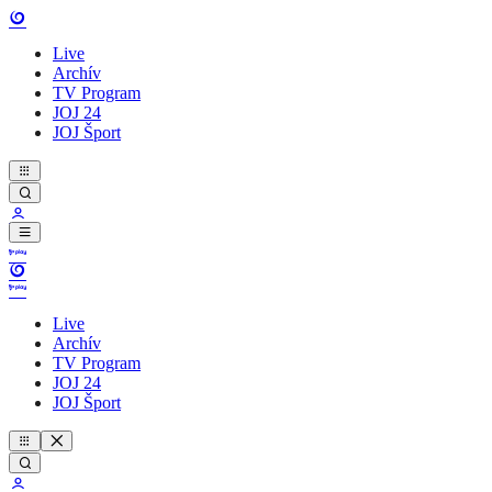
Live
Archív
TV Program
JOJ 24
JOJ Šport
Live
Archív
TV Program
JOJ 24
JOJ Šport