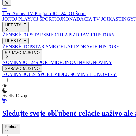
Live
Archív
TV Program
JOJ 24
JOJ Šport
JOJ
JOJ PLAY
JOJ ŠPORT
JOJKO
NADÁCIA TV JOJ
KASTINGY
LIFESTYLE
ŽENSKÉ
TOPSTAR
SME CHLAPI
ZDRAVIE
HISTORY
LIFESTYLE
ŽENSKÉ
TOPSTAR
SME CHLAPI
ZDRAVIE
HISTORY
SPRAVODAJSTVO
NOVINY
JOJ 24
ŠPORT
VIDEONOVINY
EUNOVINY
SPRAVODAJSTVO
NOVINY
JOJ 24
ŠPORT
VIDEONOVINY
EUNOVINY
Svetlý Dizajn
Sledujte svoje obľúbené relácie naživo ale 
Prehrať