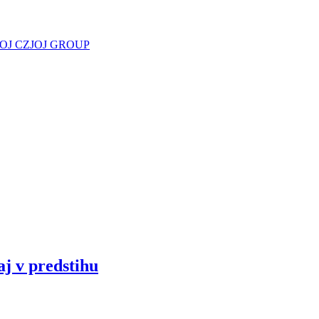
JOJ CZ
JOJ GROUP
aj v predstihu