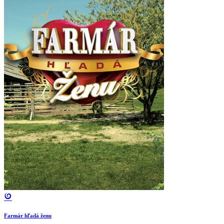
Farmár hľadá ženu