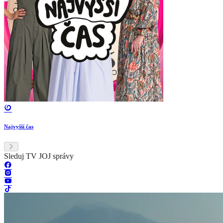
Najvyšší čas
Sleduj TV JOJ správy