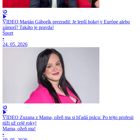
VIDEO Marián Gáborík prezradil: Je lepší hokej v Európe alebo
zámorí? Takáto je pravda!
Šport
•
24. 05. 2026
VIDEO Zuzana z Mama, ožeň ma si hľadá prácu: Po tejto profesii
túži už celé roky!
Mama, ožeň ma!
•
19. 05. 2026