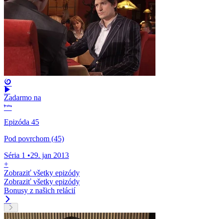
Zadarmo na
Epizóda 45
Pod povrchom (45)
Séria 1
•
29. jan 2013
+
Zobraziť všetky epizódy
Zobraziť všetky epizódy
Bonusy z našich relácií