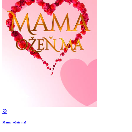
Mama, ožeň ma!