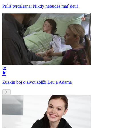
Príliš tvrdá rana: Nikdy nebudeš mať deti!
Zuzkin boj o život zblíži Leu a Adama