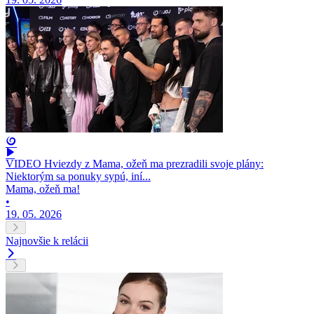
VIDEO Hviezdy z Mama, ožeň ma prezradili svoje plány:
Niektorým sa ponuky sypú, iní...
Mama, ožeň ma!
•
19. 05. 2026
Najnovšie k relácii