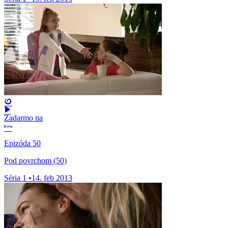
Zadarmo na
Epizóda 50
Pod povrchom (50)
Séria 1
•
14. feb 2013