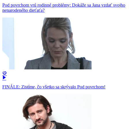
Pod povrchom vrú rodinné problémy: Dokáže sa Jana vzdať svojho
nenarodeného dieťaťa?
FINÁLE: Zistíme, čo všetko sa skrývalo Pod povrchom!