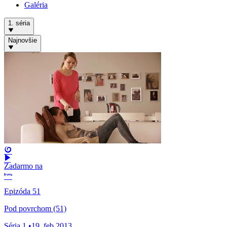
Galéria
1. séria
Najnovšie
Zadarmo na
Epizóda 51
Pod povrchom (51)
Séria 1
•
19. feb 2013