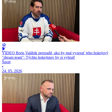
VIDEO Boris Valábik prezradil, ako by mal vyzerať jeho hokejový
"dream team": Týchto hokejistov by si vybral!
Šport
•
24. 05. 2026