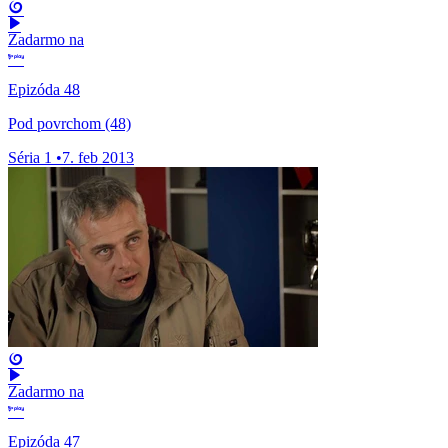
Zadarmo na
Epizóda 48
Pod povrchom (48)
Séria 1
•
7. feb 2013
Zadarmo na
Epizóda 47