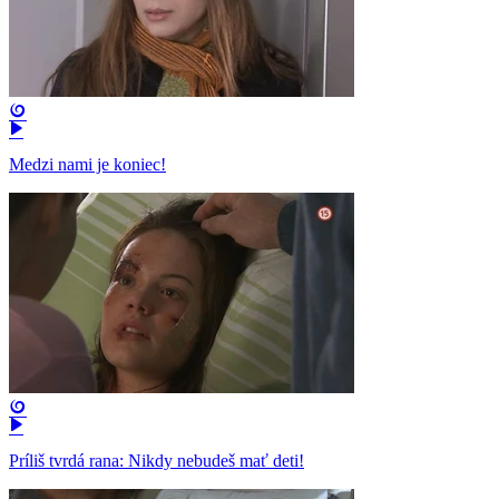
Medzi nami je koniec!
Príliš tvrdá rana: Nikdy nebudeš mať deti!