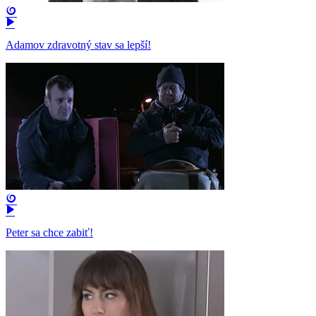
Adamov zdravotný stav sa lepší!
Peter sa chce zabiť!