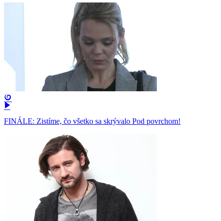
FINÁLE: Zistíme, čo všetko sa skrývalo Pod povrchom!