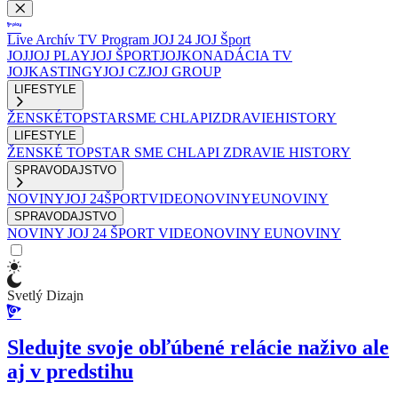
Live
Archív
TV Program
JOJ 24
JOJ Šport
JOJ
JOJ PLAY
JOJ ŠPORT
JOJKO
NADÁCIA TV
JOJ
KASTINGY
JOJ CZ
JOJ GROUP
LIFESTYLE
ŽENSKÉ
TOPSTAR
SME CHLAPI
ZDRAVIE
HISTORY
LIFESTYLE
ŽENSKÉ
TOPSTAR
SME CHLAPI
ZDRAVIE
HISTORY
SPRAVODAJSTVO
NOVINY
JOJ 24
ŠPORT
VIDEONOVINY
EUNOVINY
SPRAVODAJSTVO
NOVINY
JOJ 24
ŠPORT
VIDEONOVINY
EUNOVINY
Svetlý Dizajn
Sledujte svoje obľúbené relácie naživo ale
aj v predstihu