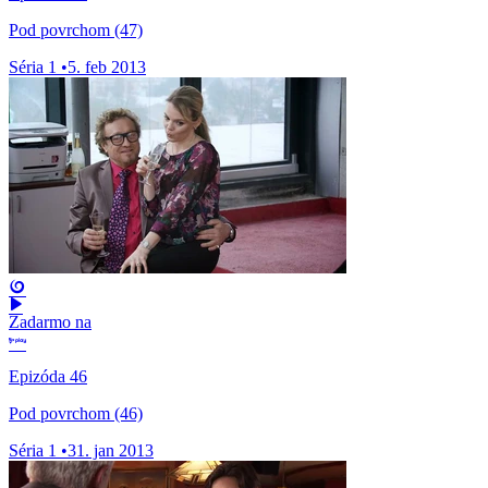
Pod povrchom (47)
Séria 1
•
5. feb 2013
Zadarmo na
Epizóda 46
Pod povrchom (46)
Séria 1
•
31. jan 2013