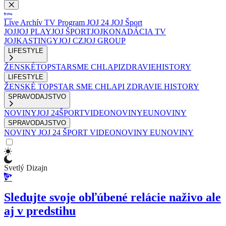
Live
Archív
TV Program
JOJ 24
JOJ Šport
JOJ
JOJ PLAY
JOJ ŠPORT
JOJKO
NADÁCIA TV
JOJ
KASTINGY
JOJ CZ
JOJ GROUP
LIFESTYLE
ŽENSKÉ
TOPSTAR
SME CHLAPI
ZDRAVIE
HISTORY
LIFESTYLE
ŽENSKÉ
TOPSTAR
SME CHLAPI
ZDRAVIE
HISTORY
SPRAVODAJSTVO
NOVINY
JOJ 24
ŠPORT
VIDEONOVINY
EUNOVINY
SPRAVODAJSTVO
NOVINY
JOJ 24
ŠPORT
VIDEONOVINY
EUNOVINY
Svetlý Dizajn
Sledujte svoje obľúbené relácie naživo ale
aj v predstihu