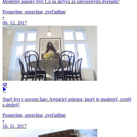
Moderný pánsky byt: Čo sa skrýva za zatvorenými dverami?
Postavíme, opravíme, zveľadíme
•
06. 12. 2017
Starý byt v novom šate: Atypický priestor, ktorý je moderný, svetlý
a útulný!
Postavíme, opravíme, zveľadíme
•
16. 11. 2017