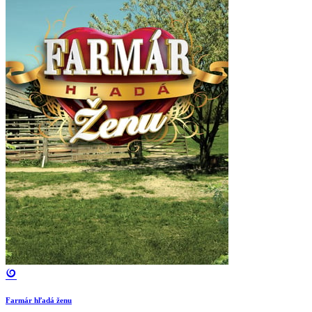
Farmár hľadá ženu