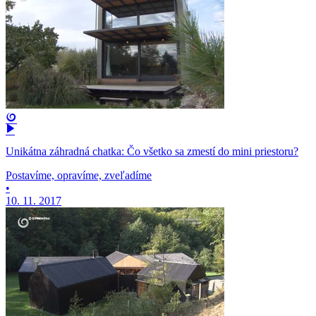
Unikátna záhradná chatka: Čo všetko sa zmestí do mini priestoru?
Postavíme, opravíme, zveľadíme
•
10. 11. 2017