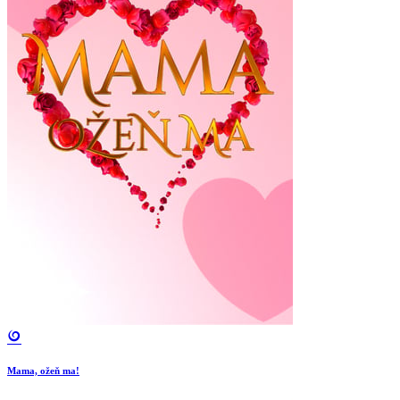
Mama, ožeň ma!