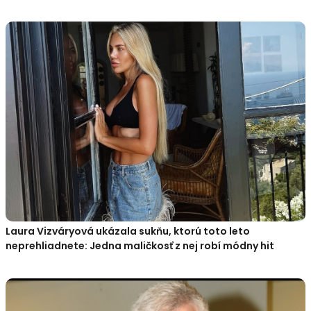
Laura Vizváryová ukázala sukňu, ktorú toto leto
neprehliadnete: Jedna maličkosť z nej robí módny hit