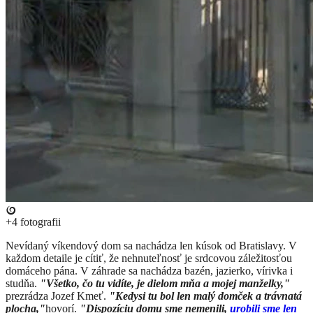
+4
fotografii
​Nevídaný víkendový dom sa nachádza len kúsok od Bratislavy. V
každom detaile je cítiť, že nehnuteľnosť je srdcovou záležitosťou
domáceho pána. V záhrade sa nachádza bazén, jazierko, vírivka i
studňa.
"Všetko, čo tu vidíte, je dielom mňa a mojej manželky,"
prezrádza Jozef Kmeť.
"Kedysi tu bol len malý domček a trávnatá
plocha,"
hovorí.
"Dispozíciu domu sme nemenili,
urobili sme len