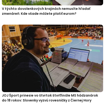
V týchto dovolenkových krajinách nemusíte hľadať
zmenáreň: Kde všade môžete platiť eurom?
JOJ Šport prinesie vo štvrtok štvrťfinále MS hádzanárok
do 18 rokov: Slovenky vyzvú rovesníčky z Čiernej Hory