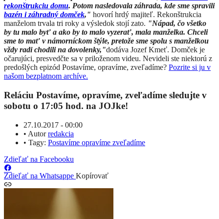
rekonštrukciu domu
. Potom nasledovala záhrada, kde sme spravili
bazén i záhradný domček
,"
hovorí hrdý majiteľ. Rekonštrukcia
manželom trvala tri roky a výsledok stojí zato.
"Nápad, čo všetko
by tu malo byť a ako by to malo vyzerať, mala manželka. Chceli
sme to mať v námorníckom štýle, pretože sme spolu s manželkou
vždy radi chodili na dovolenky,"
dodáva Jozef Kmeť. Domček je
očarujúci, presvedčte sa v priloženom videu. Nevideli ste niektorú z
predošlých epizód Postavíme, opravíme, zveľadíme?
Pozrite si ju v
našom bezplatnom archíve.
Reláciu Postavíme, opravíme, zveľadíme sledujte v
sobotu o 17:05 hod. na JOJke!
27.10.2017 - 00:00
•
Autor
redakcia
•
Tagy:
Postavíme opravíme zveľadíme
Zdieľať na Facebooku
Zdieľať na Whatsappe
Kopírovať