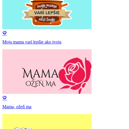
Moja mama varí lepšie ako tvoja
Mama, ožeň ma