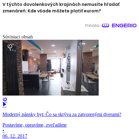
V týchto dovolenkových krajinách nemusíte hľadať
zmenáreň: Kde všade môžete platiť eurom?
Súvisiaci obsah
Moderný pánsky byt: Čo sa skrýva za zatvorenými dverami?
Postavíme, opravíme, zveľadíme
•
06. 12. 2017