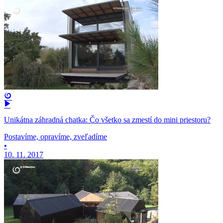
Unikátna záhradná chatka: Čo všetko sa zmestí do mini priestoru?
Postavíme, opravíme, zveľadíme
•
10. 11. 2017