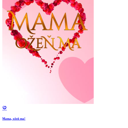
Mama, ožeň ma!