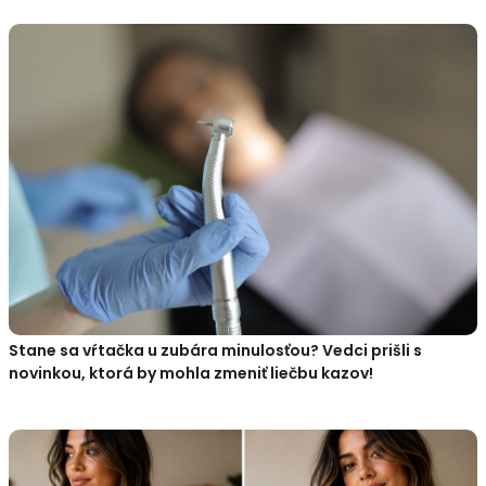
Stane sa vŕtačka u zubára minulosťou? Vedci prišli s
novinkou, ktorá by mohla zmeniť liečbu kazov!