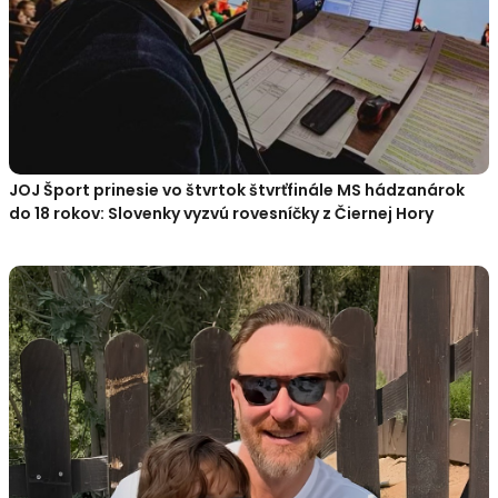
JOJ Šport prinesie vo štvrtok štvrťfinále MS hádzanárok
do 18 rokov: Slovenky vyzvú rovesníčky z Čiernej Hory