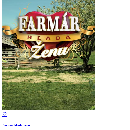
Farmár hľadá ženu