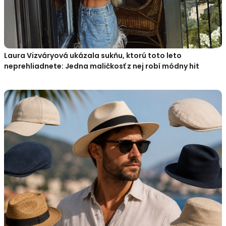
Laura Vizváryová ukázala sukňu, ktorú toto leto
neprehliadnete: Jedna maličkosť z nej robí módny hit