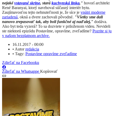
nejaké
vstavané skrine
, stará
kuchynská linka
,"
hovorí architekt
René Baranyai, ktorý navrhoval súčasný interiér bytu.
Zaujímavosťou tejto nehnuteľnosti je, že síce je
vnútri moderne
zariadená
, okná a dvere zachovali pôvodné.
"Všetky sme dali
nanovo zrepasovať tak, aby boli funkčné aj naďalej,"
dodáva.
Ako byt teda vyzerá? To sa dozviete v priloženom videu. Nevideli
ste niektorú epizódu Postavíme, opravíme, zveľadíme?
Pozrite si ju
v našom bezplatnom archíve.
16.11.2017 - 00:00
•
Autor
redakcia
•
Tagy:
Postavíme opravíme zveľadíme
Zdieľať na Facebooku
Zdieľať na Whatsappe
Kopírovať