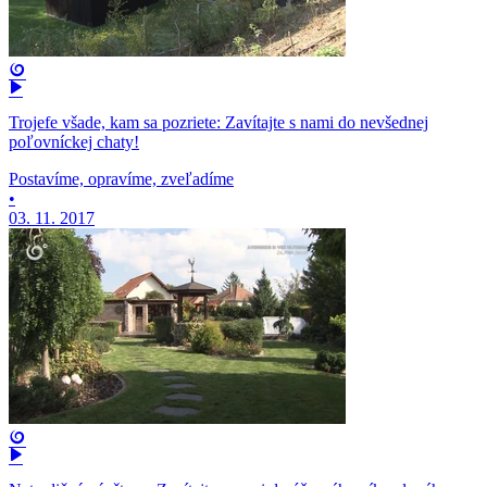
Trojefe všade, kam sa pozriete: Zavítajte s nami do nevšednej
poľovníckej chaty!
Postavíme, opravíme, zveľadíme
•
03. 11. 2017