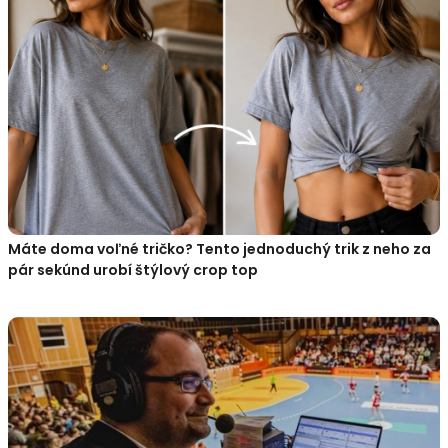
Máte doma voľné tričko? Tento jednoduchý trik z neho za
pár sekúnd urobí štýlový crop top