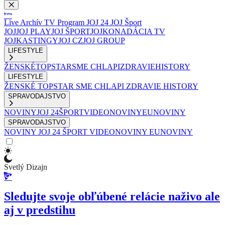
Live
Archív
TV Program
JOJ 24
JOJ Šport
JOJ
JOJ PLAY
JOJ ŠPORT
JOJKO
NADÁCIA TV
JOJ
KASTINGY
JOJ CZ
JOJ GROUP
LIFESTYLE
ŽENSKÉ
TOPSTAR
SME CHLAPI
ZDRAVIE
HISTORY
LIFESTYLE
ŽENSKÉ
TOPSTAR
SME CHLAPI
ZDRAVIE
HISTORY
SPRAVODAJSTVO
NOVINY
JOJ 24
ŠPORT
VIDEONOVINY
EUNOVINY
SPRAVODAJSTVO
NOVINY
JOJ 24
ŠPORT
VIDEONOVINY
EUNOVINY
Svetlý Dizajn
Sledujte svoje obľúbené relácie naživo ale
aj v predstihu