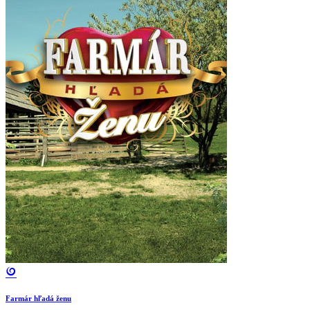
Farmár hľadá ženu