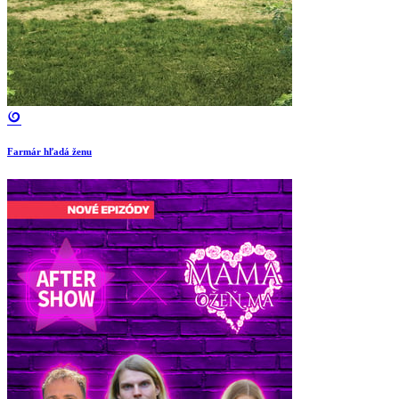
Farmár hľadá ženu