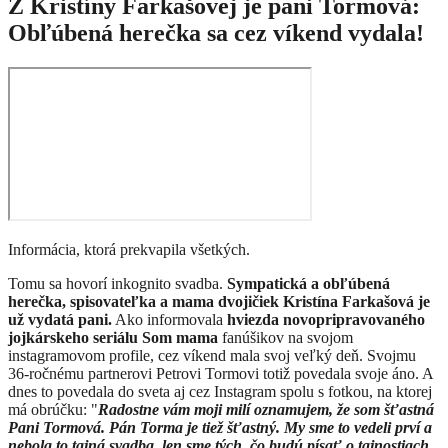
Z Kristíny Farkašovej je pani Tormová:
Obľúbená herečka sa cez víkend vydala!
Informácia, ktorá prekvapila všetkých.
Tomu sa hovorí inkognito svadba.
Sympatická a obľúbená
herečka, spisovateľka a mama dvojičiek Kristína Farkašová je
už vydatá pani.
Ako informovala
hviezda novopripravovaného
jojkárskeho seriálu Som mama
fanúšikov na svojom
instagramovom profile, cez víkend mala svoj veľký deň. Svojmu
36-ročnému partnerovi Petrovi Tormovi totiž povedala svoje áno. A
dnes to povedala do sveta aj cez Instagram spolu s fotkou, na ktorej
má obrúčku: "
Radostne vám moji milí oznamujem, že som šťastná
Pani Tormová. Pán Torma je tiež šťastný. My sme to vedeli prví a
nebola to tajná svadba, len sme tých, čo budú písať o tajnostiach,