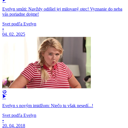
Evelyn smúti: Navždy odišiel jej milovaný otec! Vyznanie do neba
vás poriadne dojme!
Svet podľa Evelyn
•
04. 02. 2025
Evelyn s novým imidžom: Niečo tu však nesedí...!
Svet podľa Evelyn
•
20. 04. 2018