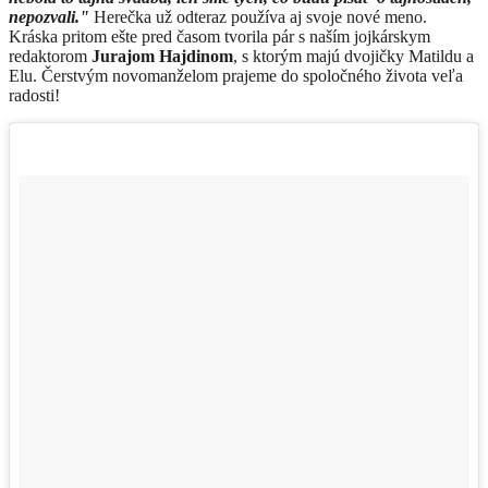
nepozvali."
Herečka už odteraz používa aj svoje nové meno.
Kráska pritom ešte pred časom tvorila pár s naším jojkárskym
redaktorom
Jurajom Hajdinom
, s ktorým majú dvojičky Matildu a
Elu. Čerstvým novomanželom prajeme do spoločného života veľa
radosti!