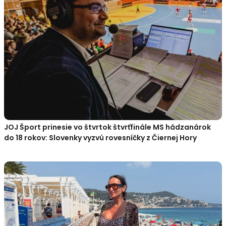
JOJ Šport prinesie vo štvrtok štvrťfinále MS hádzanárok
do 18 rokov: Slovenky vyzvú rovesníčky z Čiernej Hory