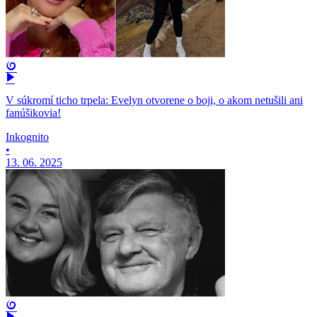
V súkromí ticho trpela: Evelyn otvorene o boji, o akom netušili ani
fanúšikovia!
Inkognito
•
13. 06. 2025