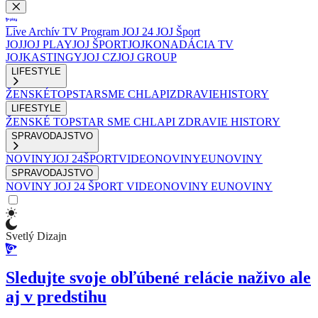
Live
Archív
TV Program
JOJ 24
JOJ Šport
JOJ
JOJ PLAY
JOJ ŠPORT
JOJKO
NADÁCIA TV
JOJ
KASTINGY
JOJ CZ
JOJ GROUP
LIFESTYLE
ŽENSKÉ
TOPSTAR
SME CHLAPI
ZDRAVIE
HISTORY
LIFESTYLE
ŽENSKÉ
TOPSTAR
SME CHLAPI
ZDRAVIE
HISTORY
SPRAVODAJSTVO
NOVINY
JOJ 24
ŠPORT
VIDEONOVINY
EUNOVINY
SPRAVODAJSTVO
NOVINY
JOJ 24
ŠPORT
VIDEONOVINY
EUNOVINY
Svetlý Dizajn
Sledujte svoje obľúbené relácie naživo ale
aj v predstihu