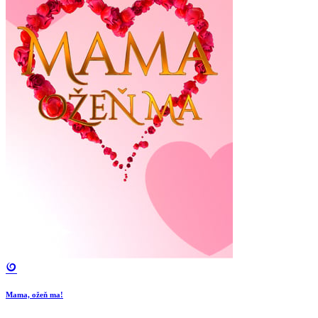
Mama, ožeň ma!