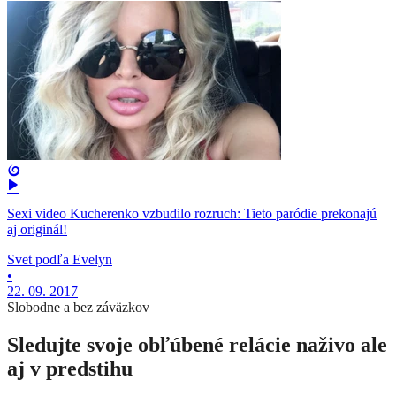
Sexi video Kucherenko vzbudilo rozruch: Tieto paródie prekonajú
aj originál!
Svet podľa Evelyn
•
22. 09. 2017
Slobodne a bez záväzkov
Sledujte svoje obľúbené relácie naživo ale
aj v predstihu