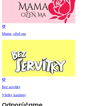
Mama, ožeň ma
Bez servítky
Všetky kastingy
Odporúčame