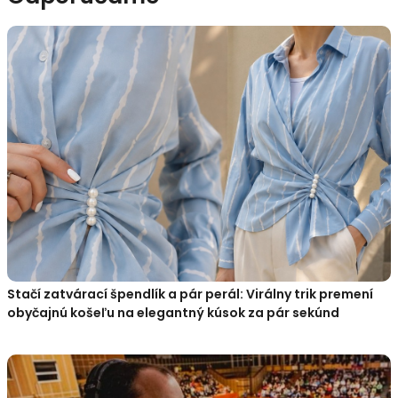
Stačí zatvárací špendlík a pár perál: Virálny trik premení
obyčajnú košeľu na elegantný kúsok za pár sekúnd