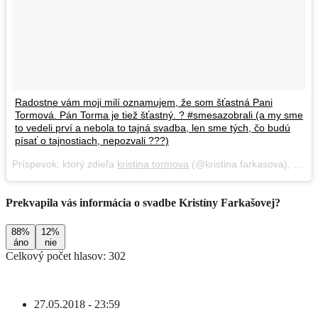
Radostne vám moji milí oznamujem, že som šťastná Pani
Tormová. Pán Torma je tiež šťastný. ? #smesazobrali (a my sme
to vedeli prví a nebola to tajná svadba, len sme tých, čo budú
písať o tajnostiach, nepozvali ???)
Príspevok, ktorý zdieľa
kristina tormova
(@kristina.farkasova),
28 M
Prekvapila vás informácia o svadbe Kristíny Farkašovej?
88%
12%
áno
nie
Celkový počet hlasov: 302
27.05.2018 - 23:59