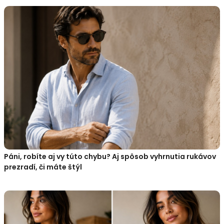
Páni, robíte aj vy túto chybu? Aj spôsob vyhrnutia rukávov
prezradí, či máte štýl