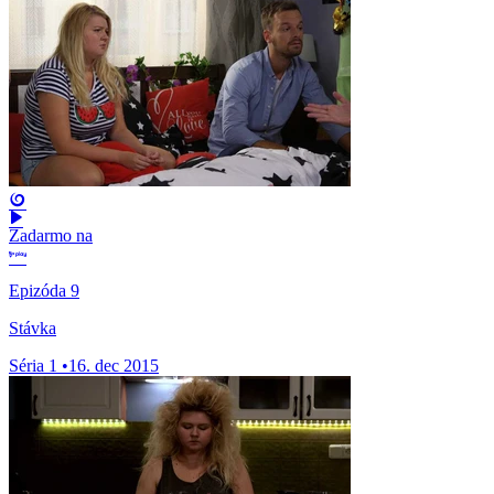
Zadarmo na
Epizóda 9
Stávka
Séria 1
•
16. dec 2015