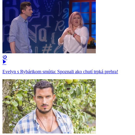
Evelyn s Rybárikom smútia: Spoznali ako chutí trpká prehra!