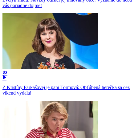
vás poriadne dojme!
Z Kristíny Farkašovej je pani Tormová: Obľúbená herečka sa cez
víkend vydala!