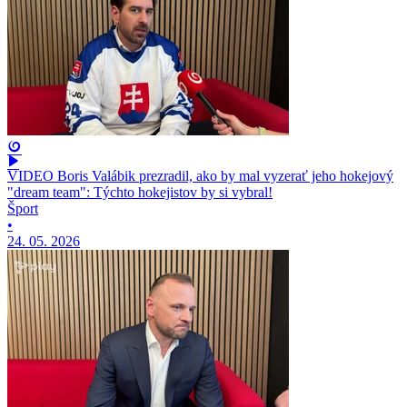
VIDEO Boris Valábik prezradil, ako by mal vyzerať jeho hokejový
"dream team": Týchto hokejistov by si vybral!
Šport
•
24. 05. 2026