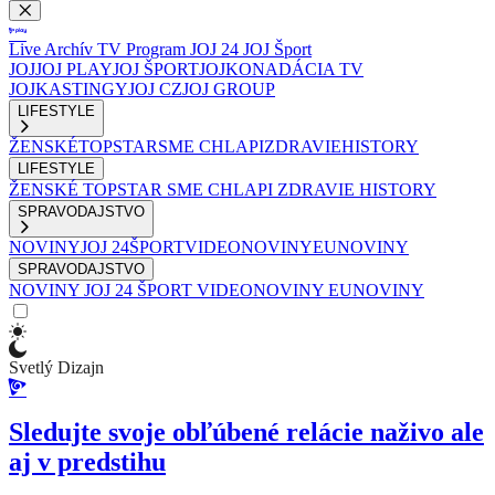
Live
Archív
TV Program
JOJ 24
JOJ Šport
JOJ
JOJ PLAY
JOJ ŠPORT
JOJKO
NADÁCIA TV
JOJ
KASTINGY
JOJ CZ
JOJ GROUP
LIFESTYLE
ŽENSKÉ
TOPSTAR
SME CHLAPI
ZDRAVIE
HISTORY
LIFESTYLE
ŽENSKÉ
TOPSTAR
SME CHLAPI
ZDRAVIE
HISTORY
SPRAVODAJSTVO
NOVINY
JOJ 24
ŠPORT
VIDEONOVINY
EUNOVINY
SPRAVODAJSTVO
NOVINY
JOJ 24
ŠPORT
VIDEONOVINY
EUNOVINY
Svetlý Dizajn
Sledujte svoje obľúbené relácie naživo ale
aj v predstihu