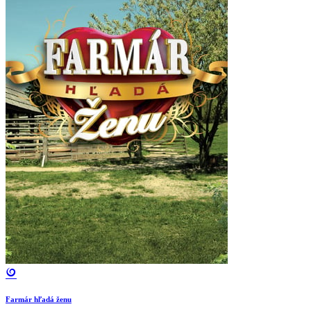
Farmár hľadá ženu