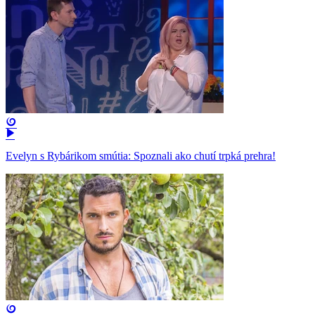
Evelyn s Rybárikom smútia: Spoznali ako chutí trpká prehra!