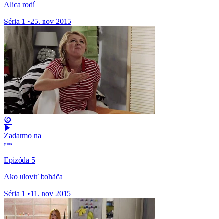
Alica rodí
Séria 1
•
25. nov 2015
Zadarmo na
Epizóda 5
Ako uloviť boháča
Séria 1
•
11. nov 2015