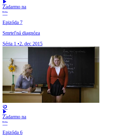
Zadarmo na
Epizóda 7
Smrteľná diagnóza
Séria 1
•
2. dec 2015
Zadarmo na
Epizóda 6