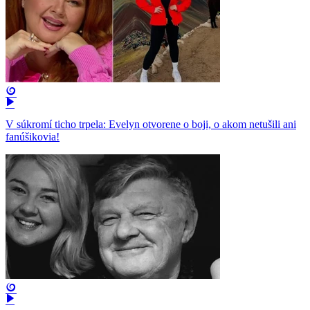
V súkromí ticho trpela: Evelyn otvorene o boji, o akom netušili ani
fanúšikovia!