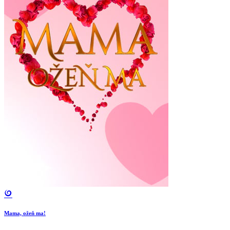
Mama, ožeň ma!