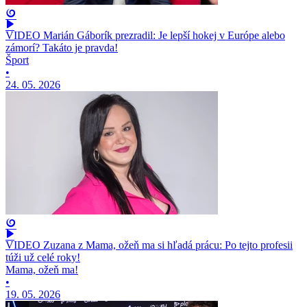
VIDEO Marián Gáborík prezradil: Je lepší hokej v Európe alebo
zámorí? Takáto je pravda!
Šport
•
24. 05. 2026
VIDEO Zuzana z Mama, ožeň ma si hľadá prácu: Po tejto profesii
túži už celé roky!
Mama, ožeň ma!
•
19. 05. 2026