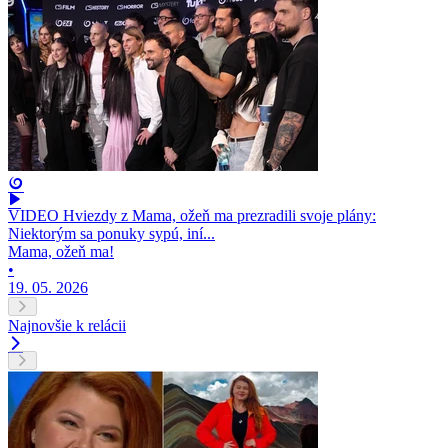
VIDEO Hviezdy z Mama, ožeň ma prezradili svoje plány:
Niektorým sa ponuky sypú, iní...
Mama, ožeň ma!
•
19. 05. 2026
Najnovšie k relácii