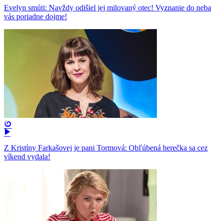
Evelyn smúti: Navždy odišiel jej milovaný otec! Vyznanie do neba
vás poriadne dojme!
Z Kristíny Farkašovej je pani Tormová: Obľúbená herečka sa cez
víkend vydala!