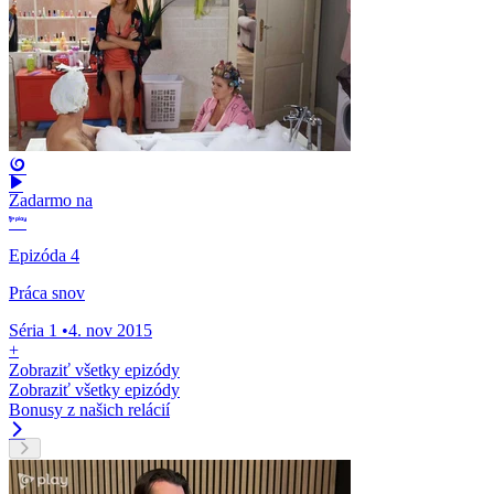
Zadarmo na
Epizóda 4
Práca snov
Séria 1
•
4. nov 2015
+
Zobraziť všetky epizódy
Zobraziť všetky epizódy
Bonusy z našich relácií