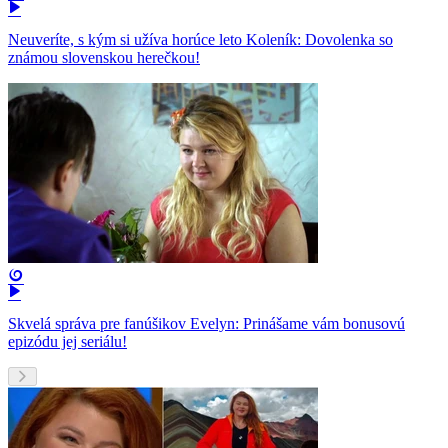
Neuveríte, s kým si užíva horúce leto Koleník: Dovolenka so
známou slovenskou herečkou!
Skvelá správa pre fanúšikov Evelyn: Prinášame vám bonusovú
epizódu jej seriálu!