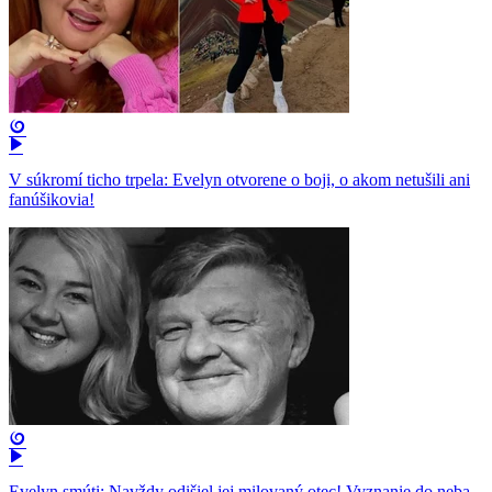
V súkromí ticho trpela: Evelyn otvorene o boji, o akom netušili ani
fanúšikovia!
Evelyn smúti: Navždy odišiel jej milovaný otec! Vyznanie do neba