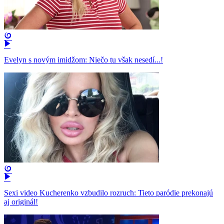
Evelyn s novým imidžom: Niečo tu však nesedí...!
Sexi video Kucherenko vzbudilo rozruch: Tieto paródie prekonajú
aj originál!