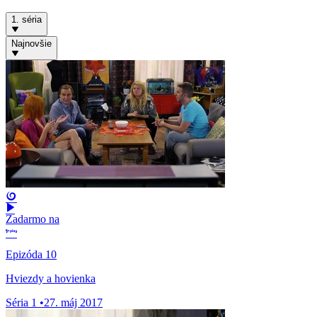
1. séria
Najnovšie
Zadarmo na
Epizóda 10
Hviezdy a hovienka
Séria 1
•
27. máj 2017