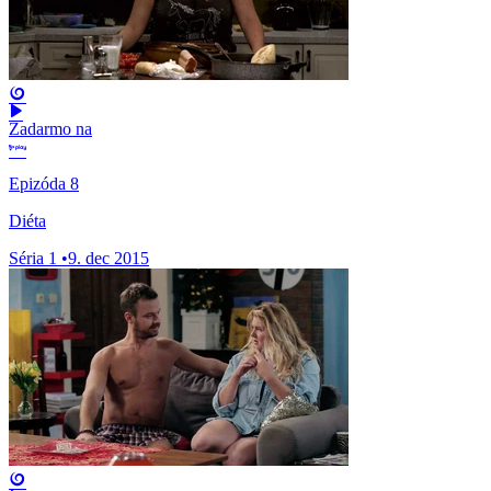
Zadarmo na
Epizóda 8
Diéta
Séria 1
•
9. dec 2015