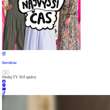
Najvyšší čas
Sleduj TV JOJ správy