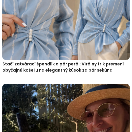
Stačí zatvárací špendlík a pár perál: Virálny trik premení
obyčajnú košeľu na elegantný kúsok za pár sekúnd