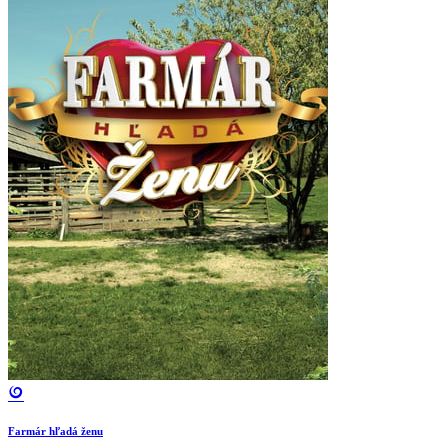
Farmár hľadá ženu