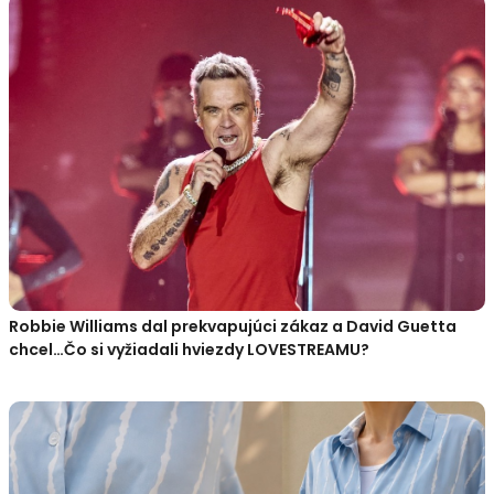
Robbie Williams dal prekvapujúci zákaz a David Guetta
chcel…Čo si vyžiadali hviezdy LOVESTREAMU?