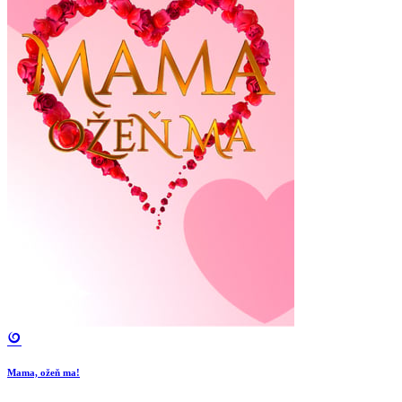
Mama, ožeň ma!