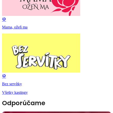
Mama, ožeň ma
Bez servítky
Všetky kastingy
Odporúčame