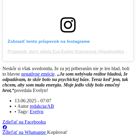
Zobraziť tento príspevok na Instagrame
Príspevok, ktorý zdieľa Eva Evelyn Kramerová (@evelynjefresh)
Neskôr si však uvedomila, že za jej priberaním nie je len hlad, boli
to hlavne
negatívne emócie
.
„J
a som nebývala reálne hladná, že
odpadávam, to skôr bolo na psychickej báze. Teraz keď jem, tak
chcem, aby som mala energiu. Moje jedlo vždy bolo emočný
hrot,“
povedala Evelyn!
13.06.2025 - 07:07
•
Autor
redakcia/AB
•
Tagy:
Evelyn
Zdieľať na Facebooku
Zdieľať na Whatsappe
Kopírovať