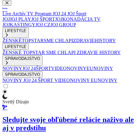
Live
Archív
TV Program
JOJ 24
JOJ Šport
JOJ
JOJ PLAY
JOJ ŠPORT
JOJKO
NADÁCIA TV
JOJ
KASTINGY
JOJ CZ
JOJ GROUP
LIFESTYLE
ŽENSKÉ
TOPSTAR
SME CHLAPI
ZDRAVIE
HISTORY
LIFESTYLE
ŽENSKÉ
TOPSTAR
SME CHLAPI
ZDRAVIE
HISTORY
SPRAVODAJSTVO
NOVINY
JOJ 24
ŠPORT
VIDEONOVINY
EUNOVINY
SPRAVODAJSTVO
NOVINY
JOJ 24
ŠPORT
VIDEONOVINY
EUNOVINY
Svetlý Dizajn
Sledujte svoje obľúbené relácie naživo ale
aj v predstihu