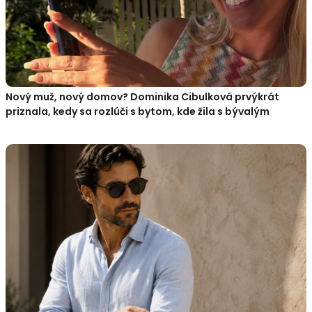
Nový muž, nový domov? Dominika Cibulková prvýkrát
priznala, kedy sa rozlúči s bytom, kde žila s bývalým