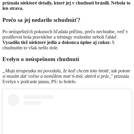
priznala niektoré detaily, ktoré jej v chudnutí bránili. Nebola to
len strava.
Prečo sa jej nedarilo schudnúť?
Po neúspešných pokusoch hľadala príčinu, prečo nechudne, veď v
posilňovni bola pravidelne a tréningy rozhodne neboli ľahké.
Vysadila tiež niektoré jedlá a dokonca úplne aj cukor.
S
chudnutím to však nešlo dole.
Evelyn o neúspešnom chudnutí
„Moja terapeutka mi povedala, že keď chcem toto hrotiť, tak potom
si musím dať voľno a nemôžem mať 6-tisíc aktivít a prác,"
priznala
Evelyn v podcaste jauuu, PS: to bolelo.