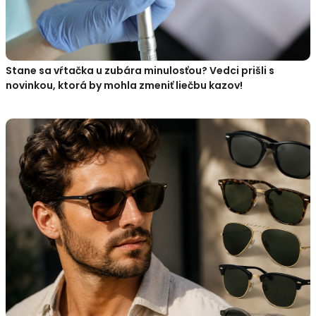
Stane sa vŕtačka u zubára minulosťou? Vedci prišli s
novinkou, ktorá by mohla zmeniť liečbu kazov!