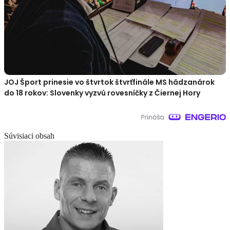
JOJ Šport prinesie vo štvrtok štvrťfinále MS hádzanárok
do 18 rokov: Slovenky vyzvú rovesníčky z Čiernej Hory
Súvisiaci obsah