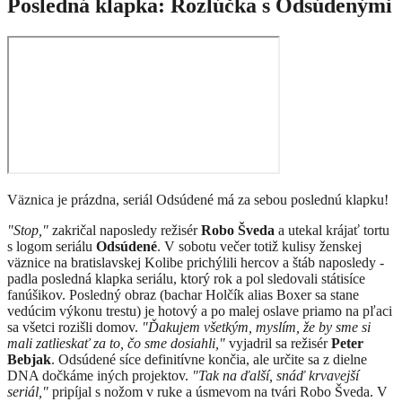
Posledná klapka: Rozlúčka s Odsúdenými
Väznica je prázdna, seriál Odsúdené má za sebou poslednú klapku!
"Stop,"
zakričal naposledy režisér
Robo Šveda
a utekal krájať tortu
s logom seriálu
Odsúdené
. V sobotu večer totiž kulisy ženskej
väznice na bratislavskej Kolibe prichýlili hercov a štáb naposledy -
padla posledná klapka seriálu, ktorý rok a pol sledovali státisíce
fanúšikov. Posledný obraz (bachar Holčík alias Boxer sa stane
vedúcim výkonu trestu) je hotový a po malej oslave priamo na pľaci
sa všetci rozišli domov.
"Ďakujem všetkým, myslím, že by sme si
mali zatlieskať za to, čo sme dosiahli,"
vyjadril sa režisér
Peter
Bebjak
. Odsúdené síce definitívne končia, ale určite sa z dielne
DNA dočkáme iných projektov.
"Tak na ďalší, snáď krvavejší
seriál,"
pripíjal s nožom v ruke a úsmevom na tvári Robo Šveda. V