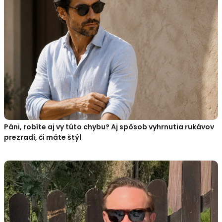
Páni, robíte aj vy túto chybu? Aj spôsob vyhrnutia rukávov
prezradí, či máte štýl