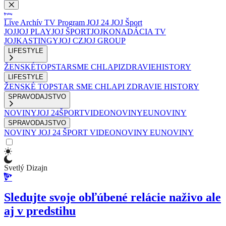
Live
Archív
TV Program
JOJ 24
JOJ Šport
JOJ
JOJ PLAY
JOJ ŠPORT
JOJKO
NADÁCIA TV
JOJ
KASTINGY
JOJ CZ
JOJ GROUP
LIFESTYLE
ŽENSKÉ
TOPSTAR
SME CHLAPI
ZDRAVIE
HISTORY
LIFESTYLE
ŽENSKÉ
TOPSTAR
SME CHLAPI
ZDRAVIE
HISTORY
SPRAVODAJSTVO
NOVINY
JOJ 24
ŠPORT
VIDEONOVINY
EUNOVINY
SPRAVODAJSTVO
NOVINY
JOJ 24
ŠPORT
VIDEONOVINY
EUNOVINY
Svetlý Dizajn
Sledujte svoje obľúbené relácie naživo ale
aj v predstihu