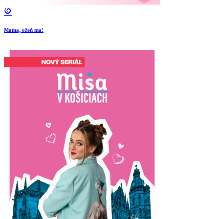
Mama, ožeň ma!