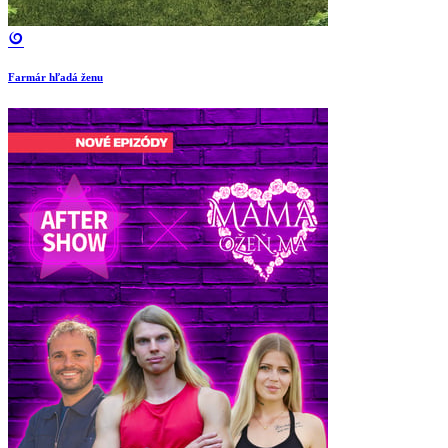
Farmár hľadá ženu