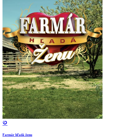
Farmár hľadá ženu