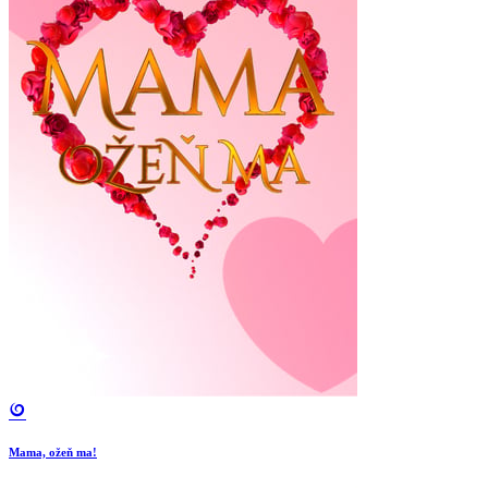
Mama, ožeň ma!