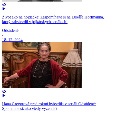
Život ako na hojdačke: Zaspomínajte si na Lukáša Hoffmanna,
ktorý zahviezdil v jojkárskych seriáloch!
Odsúdené
•
18. 12. 2024
Hana Gregorová pred rokmi hviezdila v seriáli Odsúdené:
Spomínate si, ako vtedy vyzerala?