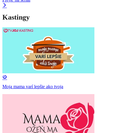
Kastingy
Moja mama varí lepšie ako tvoja