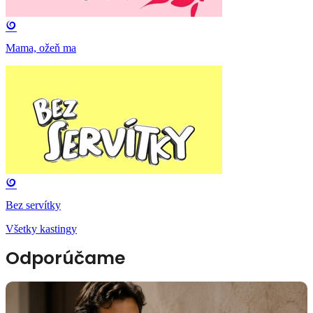
Mama, ožeň ma
Bez servítky
Všetky kastingy
Odporúčame