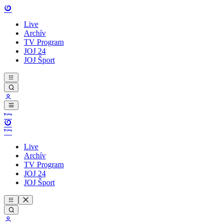
Live
Archív
TV Program
JOJ 24
JOJ Šport
Live
Archív
TV Program
JOJ 24
JOJ Šport