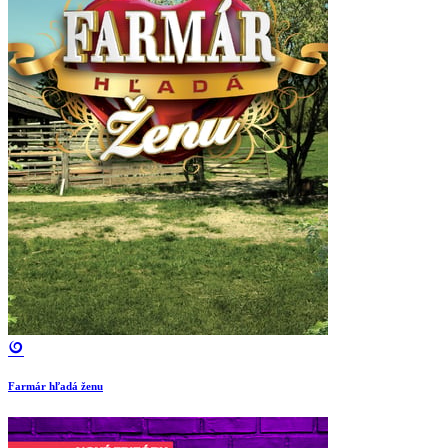
Farmár hľadá ženu