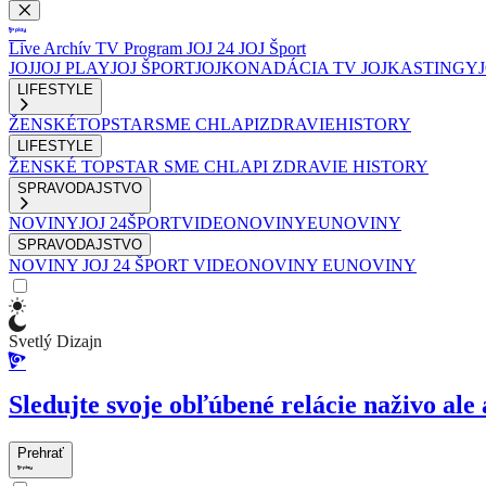
Live
Archív
TV Program
JOJ 24
JOJ Šport
JOJ
JOJ PLAY
JOJ ŠPORT
JOJKO
NADÁCIA TV JOJ
KASTINGY
LIFESTYLE
ŽENSKÉ
TOPSTAR
SME CHLAPI
ZDRAVIE
HISTORY
LIFESTYLE
ŽENSKÉ
TOPSTAR
SME CHLAPI
ZDRAVIE
HISTORY
SPRAVODAJSTVO
NOVINY
JOJ 24
ŠPORT
VIDEONOVINY
EUNOVINY
SPRAVODAJSTVO
NOVINY
JOJ 24
ŠPORT
VIDEONOVINY
EUNOVINY
Svetlý Dizajn
Sledujte svoje obľúbené relácie naživo ale 
Prehrať