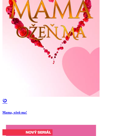
Mama, ožeň ma!