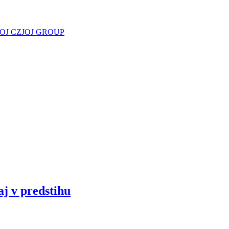
JOJ CZ
JOJ GROUP
aj v predstihu