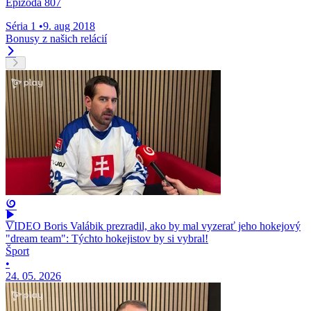
Epizóda 807
Séria 1
•
9. aug 2018
Bonusy z našich relácií
VIDEO Boris Valábik prezradil, ako by mal vyzerať jeho hokejový
"dream team": Týchto hokejistov by si vybral!
Šport
•
24. 05. 2026