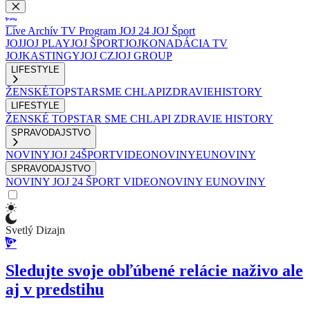
Live
Archív
TV Program
JOJ 24
JOJ Šport
JOJ
JOJ PLAY
JOJ ŠPORT
JOJKO
NADÁCIA TV
JOJ
KASTINGY
JOJ CZ
JOJ GROUP
LIFESTYLE
ŽENSKÉ
TOPSTAR
SME CHLAPI
ZDRAVIE
HISTORY
LIFESTYLE
ŽENSKÉ
TOPSTAR
SME CHLAPI
ZDRAVIE
HISTORY
SPRAVODAJSTVO
NOVINY
JOJ 24
ŠPORT
VIDEONOVINY
EUNOVINY
SPRAVODAJSTVO
NOVINY
JOJ 24
ŠPORT
VIDEONOVINY
EUNOVINY
Svetlý Dizajn
Sledujte svoje obľúbené relácie naživo ale
aj v predstihu