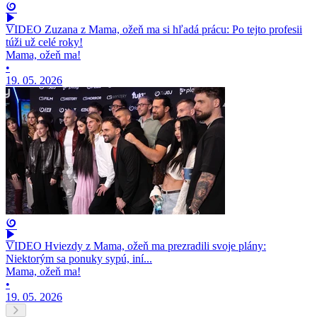
VIDEO Zuzana z Mama, ožeň ma si hľadá prácu: Po tejto profesii
túži už celé roky!
Mama, ožeň ma!
•
19. 05. 2026
VIDEO Hviezdy z Mama, ožeň ma prezradili svoje plány:
Niektorým sa ponuky sypú, iní...
Mama, ožeň ma!
•
19. 05. 2026