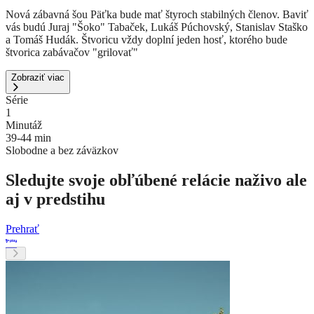
Nová zábavná šou Päťka bude mať štyroch stabilných členov. Baviť
vás budú Juraj "Šoko" Tabaček, Lukáš Púchovský, Stanislav Staško
a Tomáš Hudák. Štvoricu vždy doplní jeden hosť, ktorého bude
štvorica zabávačov "grilovať"
Zobraziť viac
Série
1
Minutáž
39-44 min
Slobodne a bez záväzkov
Sledujte svoje obľúbené relácie naživo ale
aj v predstihu
Prehrať