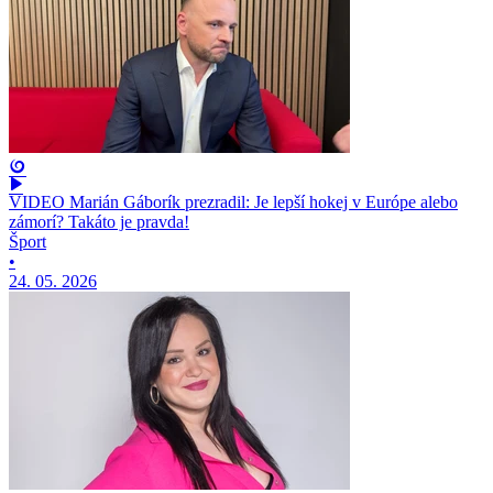
VIDEO Marián Gáborík prezradil: Je lepší hokej v Európe alebo
zámorí? Takáto je pravda!
Šport
•
24. 05. 2026