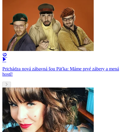
Prichádza nová zábavná šou Päťka: Máme prvé zábery a mená
hostí!