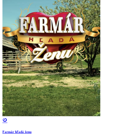
Farmár hľadá ženu