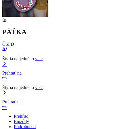
PÄŤKA
ČSFD
Štyria na jedného
viac
Prehrať na
Štyria na jedného
viac
Prehrať na
Prehľad
Epizódy
Podrobnosti