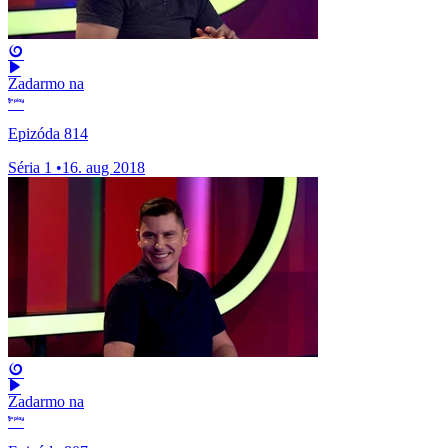
Zadarmo na
Epizóda 814
Séria 1
•
16. aug 2018
Zadarmo na