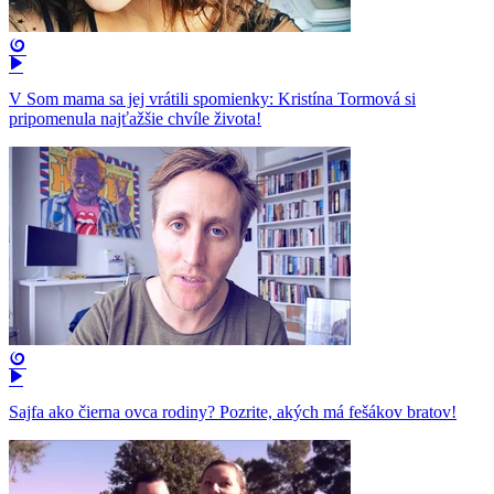
V Som mama sa jej vrátili spomienky: Kristína Tormová si
pripomenula najťažšie chvíle života!
Sajfa ako čierna ovca rodiny? Pozrite, akých má fešákov bratov!