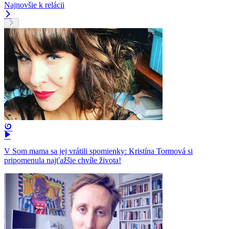
Najnovšie k relácii
V Som mama sa jej vrátili spomienky: Kristína Tormová si
pripomenula najťažšie chvíle života!