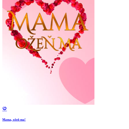
Mama, ožeň ma!