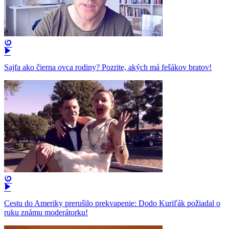
Sajfa ako čierna ovca rodiny? Pozrite, akých má fešákov bratov!
Cestu do Ameriky prerušilo prekvapenie: Dodo Kuriľák požiadal o
ruku známu moderátorku!