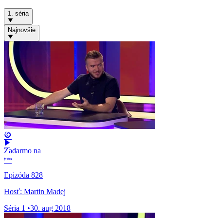
1. séria
Najnovšie
Zadarmo na
Epizóda 828
Hosť: Martin Madej
Séria 1
•
30. aug 2018