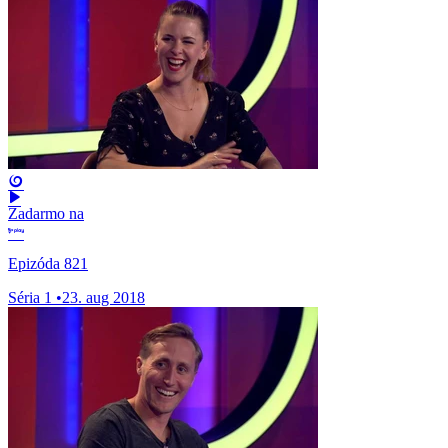
Zadarmo na
Epizóda 821
Séria 1
•
23. aug 2018