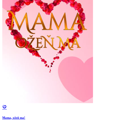
Mama, ožeň ma!