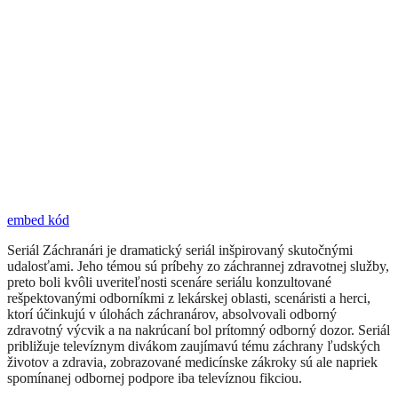
embed kód
Seriál Záchranári je dramatický seriál inšpirovaný skutočnými
udalosťami. Jeho témou sú príbehy zo záchrannej zdravotnej služby,
preto boli kvôli uveriteľnosti scenáre seriálu konzultované
rešpektovanými odborníkmi z lekárskej oblasti, scenáristi a herci,
ktorí účinkujú v úlohách záchranárov, absolvovali odborný
zdravotný výcvik a na nakrúcaní bol prítomný odborný dozor. Seriál
približuje televíznym divákom zaujímavú tému záchrany ľudských
životov a zdravia, zobrazované medicínske zákroky sú ale napriek
spomínanej odbornej podpore iba televíznou fikciou.