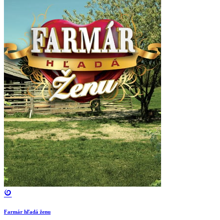
Farmár hľadá ženu