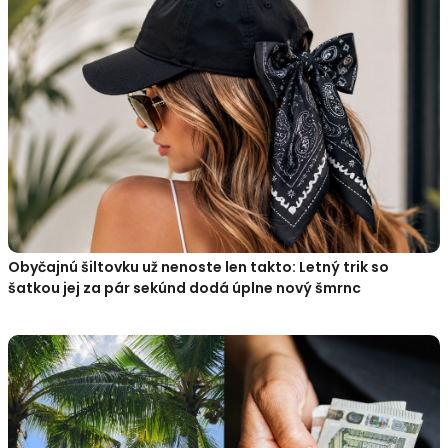
Obyčajnú šiltovku už nenoste len takto: Letný trik so
šatkou jej za pár sekúnd dodá úplne nový šmrnc