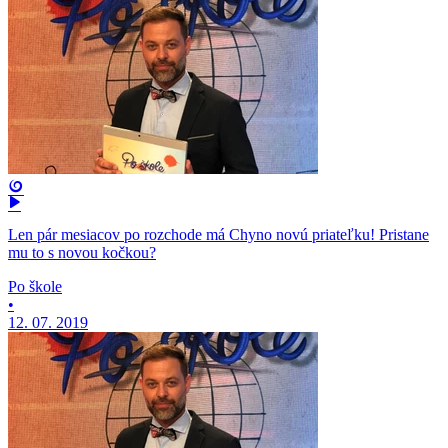
Len pár mesiacov po rozchode má Chyno novú priateľku! Pristane
mu to s novou kočkou?
Po škole
•
12. 07. 2019