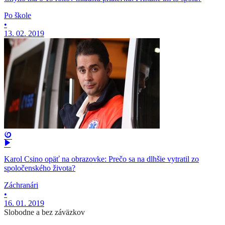
Po škole
•
13. 02. 2019
Karol Csino opäť na obrazovke: Prečo sa na dlhšie vytratil zo
spoločenského života?
Záchranári
•
16. 01. 2019
Slobodne a bez záväzkov