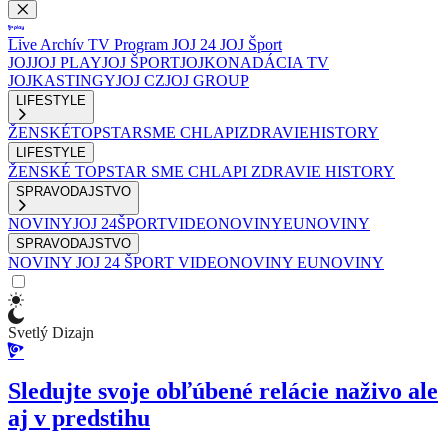
Live
Archív
TV Program
JOJ 24
JOJ Šport
JOJ
JOJ PLAY
JOJ ŠPORT
JOJKO
NADÁCIA TV
JOJ
KASTINGY
JOJ CZ
JOJ GROUP
LIFESTYLE
ŽENSKÉ
TOPSTAR
SME CHLAPI
ZDRAVIE
HISTORY
LIFESTYLE
ŽENSKÉ
TOPSTAR
SME CHLAPI
ZDRAVIE
HISTORY
SPRAVODAJSTVO
NOVINY
JOJ 24
ŠPORT
VIDEONOVINY
EUNOVINY
SPRAVODAJSTVO
NOVINY
JOJ 24
ŠPORT
VIDEONOVINY
EUNOVINY
Svetlý Dizajn
Sledujte svoje obľúbené relácie naživo ale
aj v predstihu