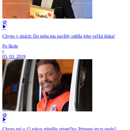
Chyno v slzách: Do neba mu navždy odišla jeho veľká láska!
Po škole
•
05. 03. 2019
Chyno má o 15 rokov mladšiu priateľku: Pristane im to spolu?