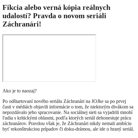
Fikcia alebo verná kópia reálnych
udalostí? Pravda o novom seriáli
Záchranári!
Ako je to naozaj?
Po odštartovaní nového seriálu Záchranári na JOJke sa po prvej
časti v médiách objavili informácie o tom, že niektorým divákom sa
nepozdávalo jeho spracovanie. Na sociálnej sieti sa vyjadrili mnohí
ľudia s kritickými ohlasmi, podľa ktorých seriál dehonestuje prácu
záchranárov. Pravdou však je, že Záchranári nikdy nemali ambíciu
byť rekonštrukciou prípadov či doku-drámou, ale ide o hraný seriál.