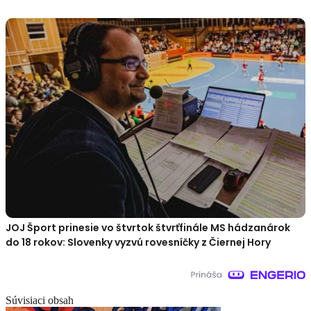
JOJ Šport prinesie vo štvrtok štvrťfinále MS hádzanárok
do 18 rokov: Slovenky vyzvú rovesníčky z Čiernej Hory
Súvisiaci obsah