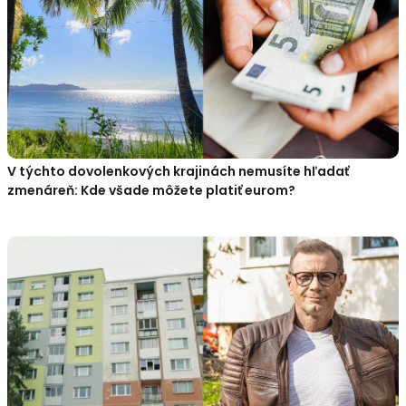
V týchto dovolenkových krajinách nemusíte hľadať
zmenáreň: Kde všade môžete platiť eurom?