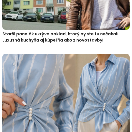
Starší panelák ukrýva poklad, ktorý by ste tu nečakali:
Luxusná kuchyňa aj kúpeľňa ako z novostavby!