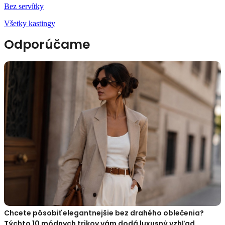
Bez servítky
Všetky kastingy
Odporúčame
Chcete pôsobiť elegantnejšie bez drahého oblečenia?
Týchto 10 módnych trikov vám dodá luxusný vzhľad