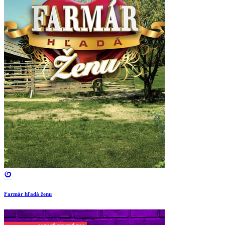
Farmár hľadá ženu