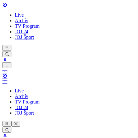
Live
Archív
TV Program
JOJ 24
JOJ Šport
Live
Archív
TV Program
JOJ 24
JOJ Šport