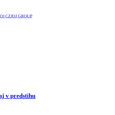
JOJ CZ
JOJ GROUP
aj v predstihu