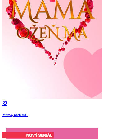
Mama, ožeň ma!