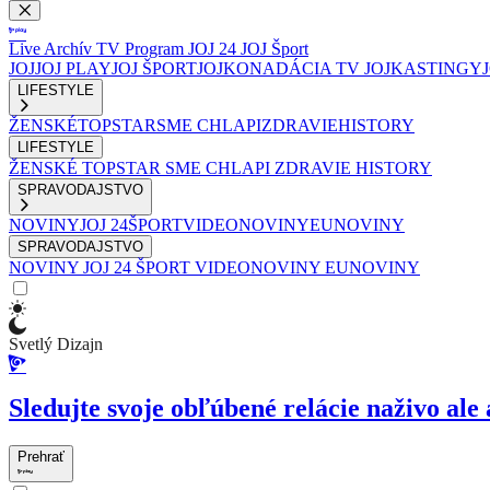
Live
Archív
TV Program
JOJ 24
JOJ Šport
JOJ
JOJ PLAY
JOJ ŠPORT
JOJKO
NADÁCIA TV JOJ
KASTINGY
LIFESTYLE
ŽENSKÉ
TOPSTAR
SME CHLAPI
ZDRAVIE
HISTORY
LIFESTYLE
ŽENSKÉ
TOPSTAR
SME CHLAPI
ZDRAVIE
HISTORY
SPRAVODAJSTVO
NOVINY
JOJ 24
ŠPORT
VIDEONOVINY
EUNOVINY
SPRAVODAJSTVO
NOVINY
JOJ 24
ŠPORT
VIDEONOVINY
EUNOVINY
Svetlý Dizajn
Sledujte svoje obľúbené relácie naživo ale 
Prehrať