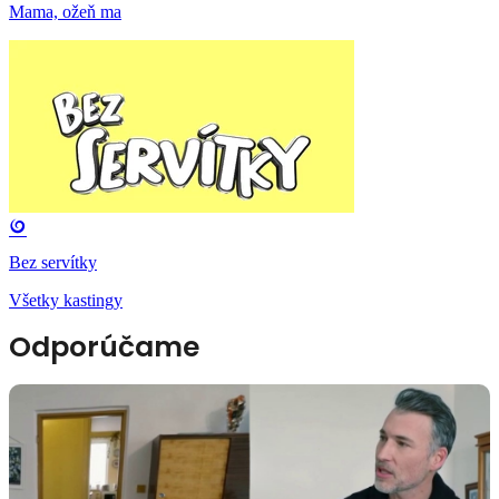
Mama, ožeň ma
Bez servítky
Všetky kastingy
Odporúčame