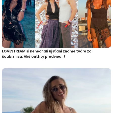
LOVESTREAM si nenechali ujsť ani známe tváre zo
šoubiznisu: Aké outfity predviedli?