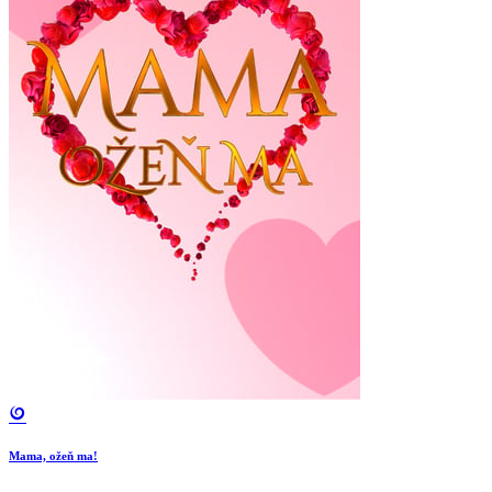
Mama, ožeň ma!