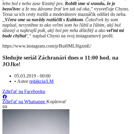
lebo bol z neho zase šťastný pes.
Robili sme si srandu, že je
bezočivec
a že mu dávame žrať len tak od oka,"
vysvetľuje Chyno.
Teraz sa ich cesty rozišli a moderátorov maznáčik odišiel do neba.
,,
Včera sme sa navždy rozlúčili s Kubkom
. Čokoľvek by som
napísal, nevystihne to ako veľmi som ho ľúbil a ľúbim, aký bol
úžasný a najkrajší psík, aký bol pre mňa dôležitý a ako
veľmi mi
bude chýbať
,“
napísal Chyno na svoj instagramový profil.
https://www.instagram.com/p/Bui0MLHgzmE/
Sledujte seriál Záchranári dnes o 11:00 hod. na
JOJke!
05.03.2019 - 00:00
•
Autor
redakcia/LM
Zdieľať na Facebooku
Zdieľať na Whatsappe
Kopírovať