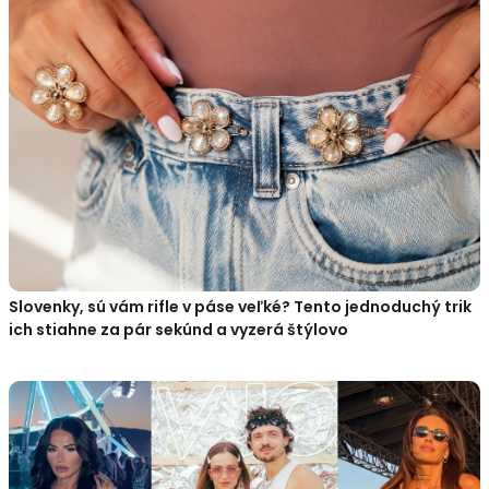
Slovenky, sú vám rifle v páse veľké? Tento jednoduchý trik
ich stiahne za pár sekúnd a vyzerá štýlovo