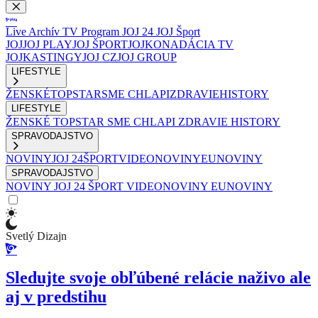
Live
Archív
TV Program
JOJ 24
JOJ Šport
JOJ
JOJ PLAY
JOJ ŠPORT
JOJKO
NADÁCIA TV
JOJ
KASTINGY
JOJ CZ
JOJ GROUP
LIFESTYLE
ŽENSKÉ
TOPSTAR
SME CHLAPI
ZDRAVIE
HISTORY
LIFESTYLE
ŽENSKÉ
TOPSTAR
SME CHLAPI
ZDRAVIE
HISTORY
SPRAVODAJSTVO
NOVINY
JOJ 24
ŠPORT
VIDEONOVINY
EUNOVINY
SPRAVODAJSTVO
NOVINY
JOJ 24
ŠPORT
VIDEONOVINY
EUNOVINY
Svetlý Dizajn
Sledujte svoje obľúbené relácie naživo ale
aj v predstihu