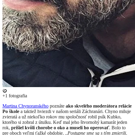
+1
fotografia
​Martina Chynoranského
poznáte
ako skvelého moderátora relácie
Po škole
a taktiež hviezdi v našom seriáli Záchranári. Chyno miluje
zvieratá a už niekoľko rokov mu spoločnosť robil psík Kubko,
ktorého si zobral z útulku. Keď mal jeho štvornohý kamarát jeden
rok,
prišiel kvôli chorobe o oko a museli ho operovať
. Bolo to
pre oboch veľmi ťažké obdobie.
,,Postupne sme sa s tým zmierili,