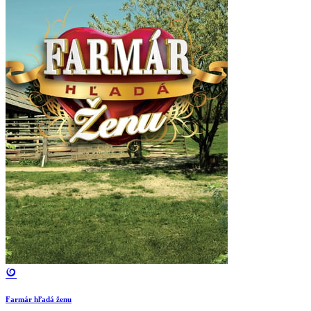
Farmár hľadá ženu