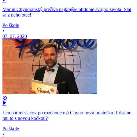
Martin Chynoranský prežíva najkrajšie obdobie svojho života! Stal
sa z neho otec!
Po škole
•
07. 07. 2020
Len pár mesiacov po rozchode má Chyno novú priateľku! Pristane
mu to s novou kočkou?
Po škole
•