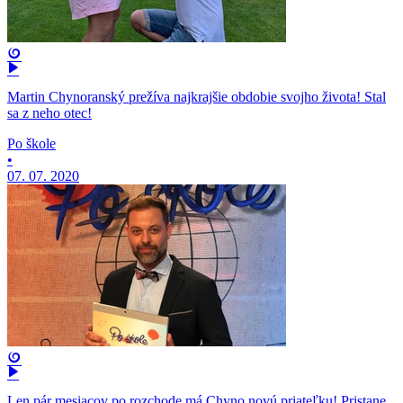
Martin Chynoranský prežíva najkrajšie obdobie svojho života! Stal
sa z neho otec!
Po škole
•
07. 07. 2020
Len pár mesiacov po rozchode má Chyno novú priateľku! Pristane