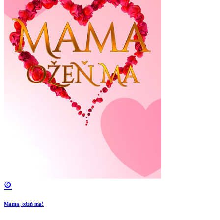
Mama, ožeň ma!