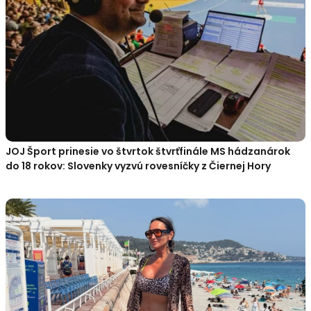
JOJ Šport prinesie vo štvrtok štvrťfinále MS hádzanárok
do 18 rokov: Slovenky vyzvú rovesníčky z Čiernej Hory