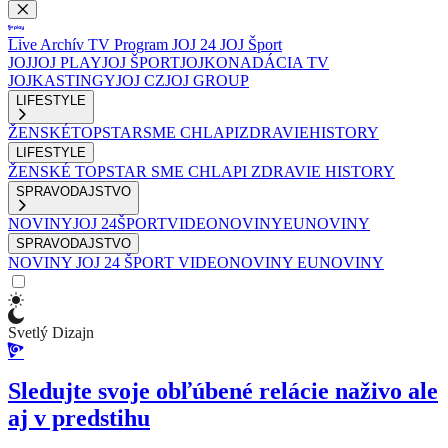
Live
Archív
TV Program
JOJ 24
JOJ Šport
JOJ
JOJ PLAY
JOJ ŠPORT
JOJKO
NADÁCIA TV
JOJ
KASTINGY
JOJ CZ
JOJ GROUP
LIFESTYLE
ŽENSKÉ
TOPSTAR
SME CHLAPI
ZDRAVIE
HISTORY
LIFESTYLE
ŽENSKÉ
TOPSTAR
SME CHLAPI
ZDRAVIE
HISTORY
SPRAVODAJSTVO
NOVINY
JOJ 24
ŠPORT
VIDEONOVINY
EUNOVINY
SPRAVODAJSTVO
NOVINY
JOJ 24
ŠPORT
VIDEONOVINY
EUNOVINY
Svetlý Dizajn
Sledujte svoje obľúbené relácie naživo ale
aj v predstihu