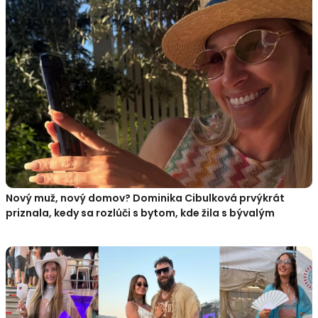
Nový muž, nový domov? Dominika Cibulková prvýkrát
priznala, kedy sa rozlúči s bytom, kde žila s bývalým