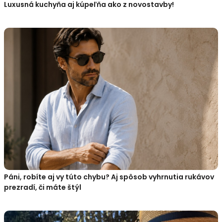
Luxusná kuchyňa aj kúpeľňa ako z novostavby!
Páni, robíte aj vy túto chybu? Aj spôsob vyhrnutia rukávov
prezradí, či máte štýl