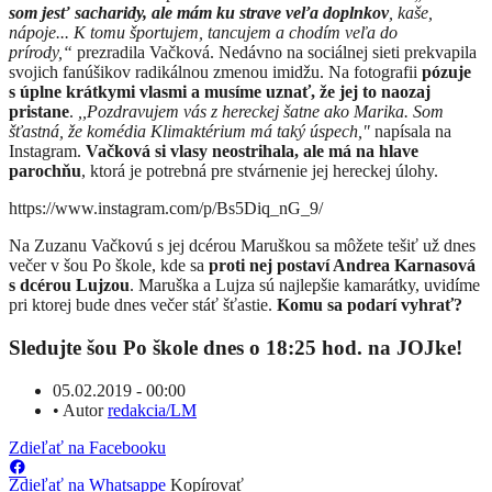
som jesť sacharidy, ale mám ku strave veľa doplnkov
, kaše,
nápoje... K tomu športujem, tancujem a chodím veľa do
prírody,“
prezradila Vačková. Nedávno na sociálnej sieti prekvapila
svojich fanúšikov radikálnou zmenou imidžu. Na fotografii
pózuje
s úplne krátkymi vlasmi a musíme uznať, že jej to naozaj
pristane
.
,,Pozdravujem vás z hereckej šatne ako Marika. Som
šťastná, že komédia Klimaktérium má taký úspech,"
napísala na
Instagram.
Vačková si vlasy neostrihala, ale má na hlave
parochňu
, ktorá je potrebná pre stvárnenie jej hereckej úlohy.
https://www.instagram.com/p/Bs5Diq_nG_9/
Na Zuzanu Vačkovú s jej dcérou Maruškou sa môžete tešiť už dnes
večer v šou Po škole, kde sa
proti nej postaví Andrea Karnasová
s dcérou Lujzou
. Maruška a Lujza sú najlepšie kamarátky, uvidíme
pri ktorej bude dnes večer stáť šťastie.
Komu sa podarí vyhrať?
Sledujte šou Po škole dnes o 18:25 hod. na JOJke!
05.02.2019 - 00:00
•
Autor
redakcia/LM
Zdieľať na Facebooku
Zdieľať na Whatsappe
Kopírovať