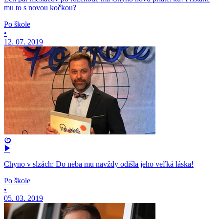
mu to s novou kočkou?
Po škole
•
12. 07. 2019
Chyno v slzách: Do neba mu navždy odišla jeho veľká láska!
Po škole
•
05. 03. 2019