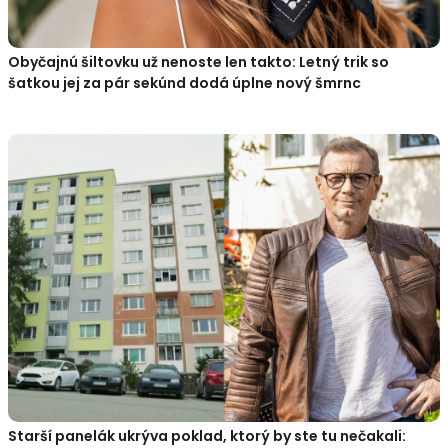
Obyčajnú šiltovku už nenoste len takto: Letný trik so
šatkou jej za pár sekúnd dodá úplne nový šmrnc
Starší panelák ukrýva poklad, ktorý by ste tu nečakali: