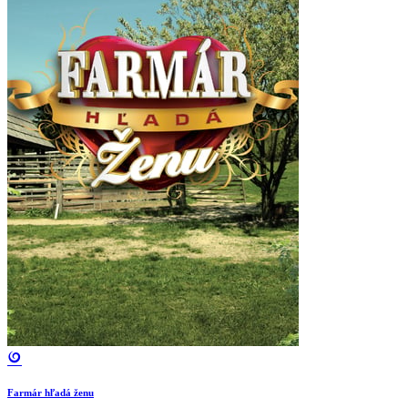
Farmár hľadá ženu