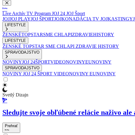
Live
Archív
TV Program
JOJ 24
JOJ Šport
JOJ
JOJ PLAY
JOJ ŠPORT
JOJKO
NADÁCIA TV JOJ
KASTINGY
LIFESTYLE
ŽENSKÉ
TOPSTAR
SME CHLAPI
ZDRAVIE
HISTORY
LIFESTYLE
ŽENSKÉ
TOPSTAR
SME CHLAPI
ZDRAVIE
HISTORY
SPRAVODAJSTVO
NOVINY
JOJ 24
ŠPORT
VIDEONOVINY
EUNOVINY
SPRAVODAJSTVO
NOVINY
JOJ 24
ŠPORT
VIDEONOVINY
EUNOVINY
Svetlý Dizajn
Sledujte svoje obľúbené relácie naživo ale 
Prehrať