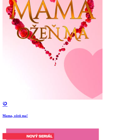
Mama, ožeň ma!