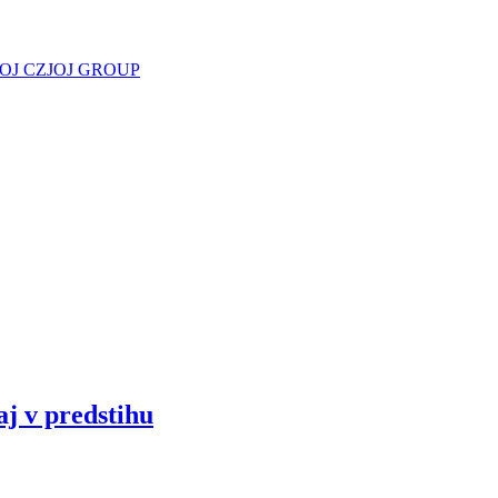
JOJ CZ
JOJ GROUP
aj v predstihu