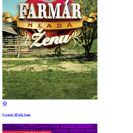
Farmár hľadá ženu