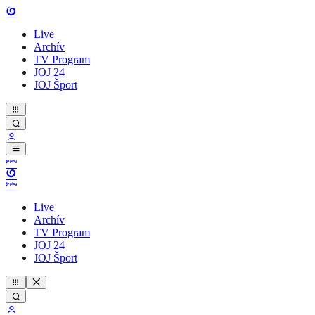
Live
Archív
TV Program
JOJ 24
JOJ Šport
Live
Archív
TV Program
JOJ 24
JOJ Šport