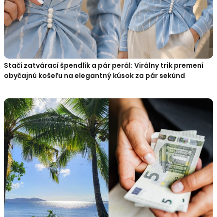
Stačí zatvárací špendlík a pár perál: Virálny trik premení
obyčajnú košeľu na elegantný kúsok za pár sekúnd