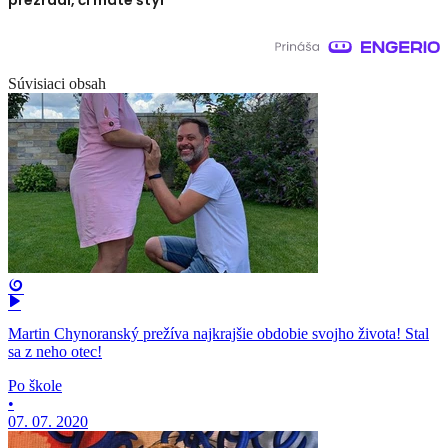
Súvisiaci obsah
Martin Chynoranský prežíva najkrajšie obdobie svojho života! Stal
sa z neho otec!
Po škole
•
07. 07. 2020