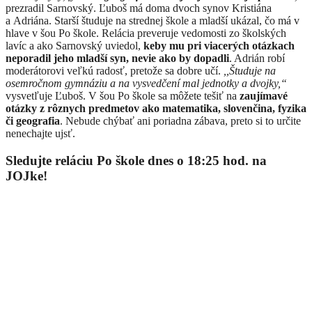
prezradil Sarnovský. Ľuboš má doma dvoch synov Kristiána
a Adriána. Starší študuje na strednej škole a mladší ukázal, čo má v
hlave v šou Po škole. Relácia preveruje vedomosti zo školských
lavíc a ako Sarnovský uviedol,
keby mu pri viacerých otázkach
neporadil jeho mladší syn, nevie ako by dopadli
. Adrián robí
moderátorovi veľkú radosť, pretože sa dobre učí.
,,Študuje na
osemročnom gymnáziu a na vysvedčení mal jednotky a dvojky,“
vysvetľuje Ľuboš. V šou Po škole sa môžete tešiť na
zaujímavé
otázky z rôznych predmetov ako matematika, slovenčina, fyzika
či geografia
. Nebude chýbať ani poriadna zábava, preto si to určite
nenechajte ujsť.
Sledujte reláciu Po škole dnes o 18:25 hod. na
JOJke!