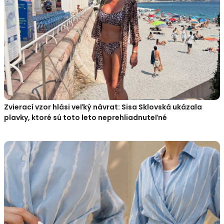
Zvierací vzor hlási veľký návrat: Sisa Sklovská ukázala
plavky, ktoré sú toto leto neprehliadnuteľné