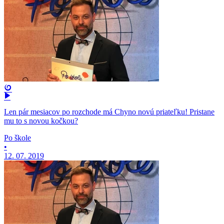
Len pár mesiacov po rozchode má Chyno novú priateľku! Pristane
mu to s novou kočkou?
Po škole
•
12. 07. 2019