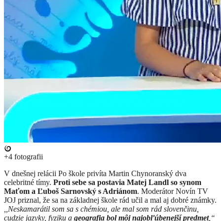
+4
fotografii
​V dnešnej relácii Po škole privíta Martin Chynoranský dva
celebritné tímy.
Proti sebe sa postavia Matej Landl so synom
Maťom a Ľuboš Sarnovský s Adriánom
. Moderátor Novín TV
JOJ priznal, že sa na základnej škole rád učil a mal aj dobré známky.
,,Neskamarátil som sa s chémiou, ale mal som rád slovenčinu,
cudzie jazyky, fyziku a
geografia bol môj najobľúbenejší predmet
,“