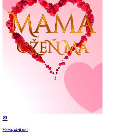
Mama, ožeň ma!