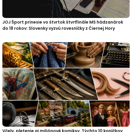
JOJ Šport prinesie vo štvrtok štvrťfinále MS hádzanárok
do 18 rokov: Slovenky vyzvú rovesníčky z Čiernej Hory
Včely, pletenie aj miliónové komiksy. Týchto 10 koníčkov