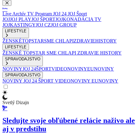
Live
Archív
TV Program
JOJ 24
JOJ Šport
JOJ
JOJ PLAY
JOJ ŠPORT
JOJKO
NADÁCIA TV
JOJ
KASTINGY
JOJ CZ
JOJ GROUP
LIFESTYLE
ŽENSKÉ
TOPSTAR
SME CHLAPI
ZDRAVIE
HISTORY
LIFESTYLE
ŽENSKÉ
TOPSTAR
SME CHLAPI
ZDRAVIE
HISTORY
SPRAVODAJSTVO
NOVINY
JOJ 24
ŠPORT
VIDEONOVINY
EUNOVINY
SPRAVODAJSTVO
NOVINY
JOJ 24
ŠPORT
VIDEONOVINY
EUNOVINY
Svetlý Dizajn
Sledujte svoje obľúbené relácie naživo ale
aj v predstihu