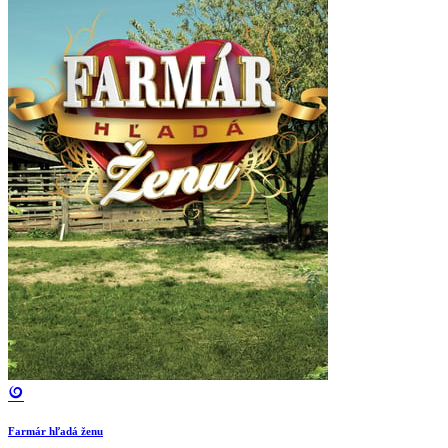
Farmár hľadá ženu