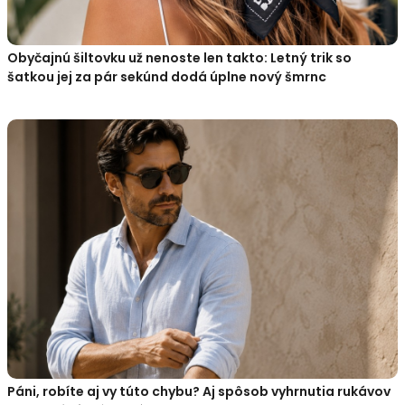
Obyčajnú šiltovku už nenoste len takto: Letný trik so
šatkou jej za pár sekúnd dodá úplne nový šmrnc
Páni, robíte aj vy túto chybu? Aj spôsob vyhrnutia rukávov