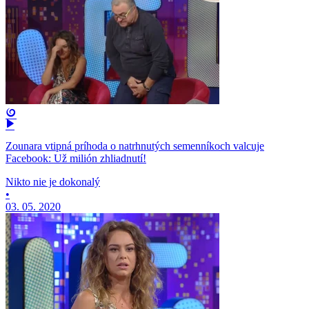
Zounara vtipná príhoda o natrhnutých semenníkoch valcuje
Facebook: Už milión zhliadnutí!
Nikto nie je dokonalý
•
03. 05. 2020