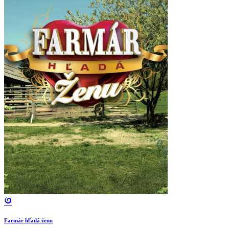
Farmár hľadá ženu