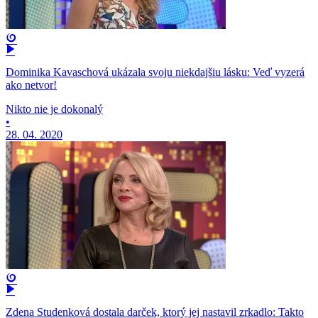
Dominika Kavaschová ukázala svoju niekdajšiu lásku: Veď vyzerá
ako netvor!
Nikto nie je dokonalý
•
28. 04. 2020
Zdena Studenková dostala darček, ktorý jej nastavil zrkadlo: Takto