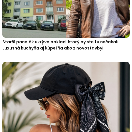
Starší panelák ukrýva poklad, ktorý by ste tu nečakali:
Luxusná kuchyňa aj kúpeľňa ako z novostavby!