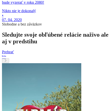
bude vyzerať v roku 2080!
Nikto nie je dokonalý
•
07. 04. 2020
Slobodne a bez záväzkov
Sledujte svoje obľúbené relácie naživo ale
aj v predstihu
Prehrať