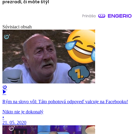
prezradí, či máte štýl
Súvisiaci obsah
Rým na slovo vôl: Táto pohotová odpoveď valcuje na Facebooku!
Nikto nie je dokonalý
•
21. 05. 2020