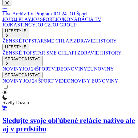
Live
Archív
TV Program
JOJ 24
JOJ Šport
JOJ
JOJ PLAY
JOJ ŠPORT
JOJKO
NADÁCIA TV
JOJ
KASTINGY
JOJ CZ
JOJ GROUP
LIFESTYLE
ŽENSKÉ
TOPSTAR
SME CHLAPI
ZDRAVIE
HISTORY
LIFESTYLE
ŽENSKÉ
TOPSTAR
SME CHLAPI
ZDRAVIE
HISTORY
SPRAVODAJSTVO
NOVINY
JOJ 24
ŠPORT
VIDEONOVINY
EUNOVINY
SPRAVODAJSTVO
NOVINY
JOJ 24
ŠPORT
VIDEONOVINY
EUNOVINY
Svetlý Dizajn
Sledujte svoje obľúbené relácie naživo ale
aj v predstihu