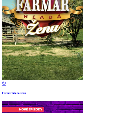
Farmár hľadá ženu