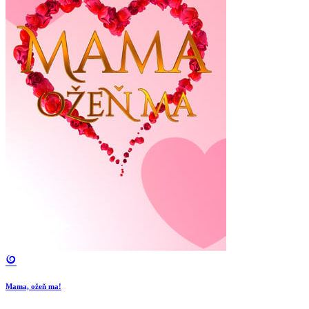
Mama, ožeň ma!