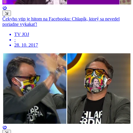
Čekyho vtip je hitom na Facebooku: Chlapík, ktorý sa nevedel
poriadne vykakať!
TV JOJ
·
28. 10. 2017