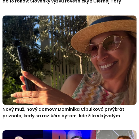
do 18 rokov: Slovenky vyzvú rovesníčky z Čiernej Hory
Nový muž, nový domov? Dominika Cibulková prvýkrát
priznala, kedy sa rozlúči s bytom, kde žila s bývalým