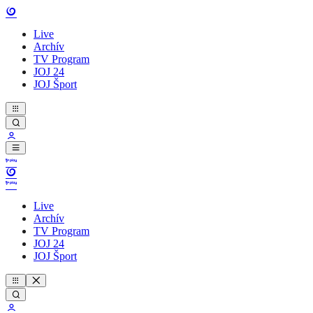
Live
Archív
TV Program
JOJ 24
JOJ Šport
Live
Archív
TV Program
JOJ 24
JOJ Šport