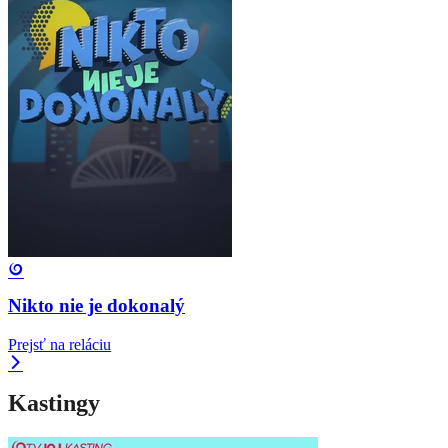
Nikto nie je dokonalý
Prejsť na reláciu
Kastingy