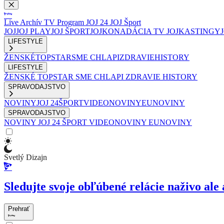
Live
Archív
TV Program
JOJ 24
JOJ Šport
JOJ
JOJ PLAY
JOJ ŠPORT
JOJKO
NADÁCIA TV JOJ
KASTINGY
LIFESTYLE
ŽENSKÉ
TOPSTAR
SME CHLAPI
ZDRAVIE
HISTORY
LIFESTYLE
ŽENSKÉ
TOPSTAR
SME CHLAPI
ZDRAVIE
HISTORY
SPRAVODAJSTVO
NOVINY
JOJ 24
ŠPORT
VIDEONOVINY
EUNOVINY
SPRAVODAJSTVO
NOVINY
JOJ 24
ŠPORT
VIDEONOVINY
EUNOVINY
Svetlý Dizajn
Sledujte svoje obľúbené relácie naživo ale 
Prehrať