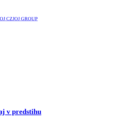
JOJ CZ
JOJ GROUP
aj v predstihu