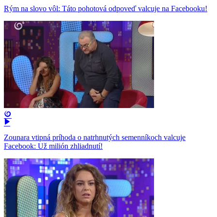
Rým na slovo vôl: Táto pohotová odpoveď valcuje na Facebooku!
Zounara vtipná príhoda o natrhnutých semenníkoch valcuje
Facebook: Už milión zhliadnutí!