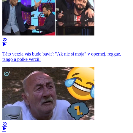
Táto verzia vás bude baviť: "Ak nie si moja" v opernej, reggae,
tango a polke verzii!