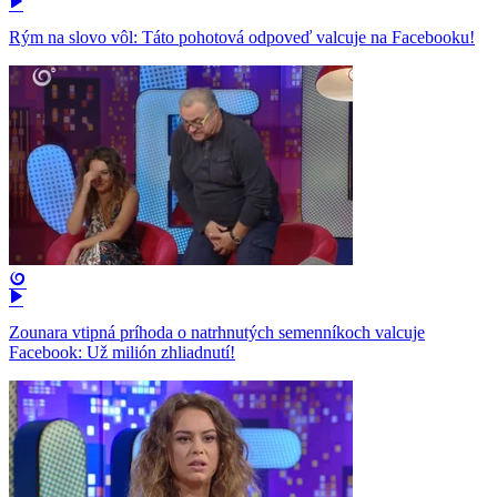
Rým na slovo vôl: Táto pohotová odpoveď valcuje na Facebooku!
Zounara vtipná príhoda o natrhnutých semenníkoch valcuje
Facebook: Už milión zhliadnutí!