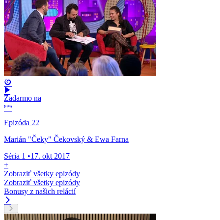
Zadarmo na
Epizóda 22
Marián "Čeky" Čekovský & Ewa Farna
Séria 1
•
17. okt 2017
+
Zobraziť všetky epizódy
Zobraziť všetky epizódy
Bonusy z našich relácií