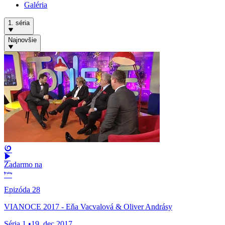
Galéria
1. séria
Najnovšie
Zadarmo na
Epizóda 28
VIANOCE 2017 - Eňa Vacvalová & Oliver Andrásy
Séria 1
•
19. dec 2017