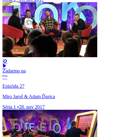
Zadarmo na
Epizóda 27
Miro Jaroš & Adam Ďurica
Séria 1
•
28. nov 2017