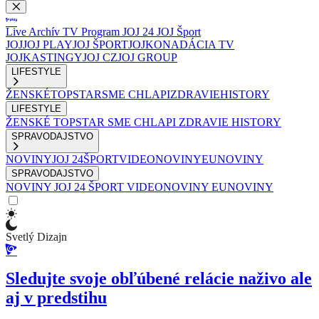
Live
Archív
TV Program
JOJ 24
JOJ Šport
JOJ
JOJ PLAY
JOJ ŠPORT
JOJKO
NADÁCIA TV
JOJ
KASTINGY
JOJ CZ
JOJ GROUP
LIFESTYLE
ŽENSKÉ
TOPSTAR
SME CHLAPI
ZDRAVIE
HISTORY
LIFESTYLE
ŽENSKÉ
TOPSTAR
SME CHLAPI
ZDRAVIE
HISTORY
SPRAVODAJSTVO
NOVINY
JOJ 24
ŠPORT
VIDEONOVINY
EUNOVINY
SPRAVODAJSTVO
NOVINY
JOJ 24
ŠPORT
VIDEONOVINY
EUNOVINY
Svetlý Dizajn
Sledujte svoje obľúbené relácie naživo ale
aj v predstihu