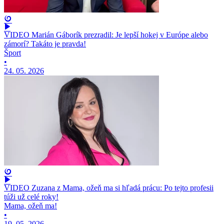
VIDEO Marián Gáborík prezradil: Je lepší hokej v Európe alebo
zámorí? Takáto je pravda!
Šport
•
24. 05. 2026
VIDEO Zuzana z Mama, ožeň ma si hľadá prácu: Po tejto profesii
túži už celé roky!
Mama, ožeň ma!
•
19. 05. 2026