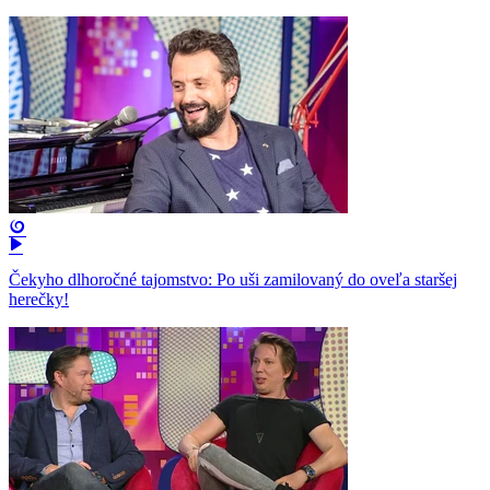
Čekyho dlhoročné tajomstvo: Po uši zamilovaný do oveľa staršej
herečky!