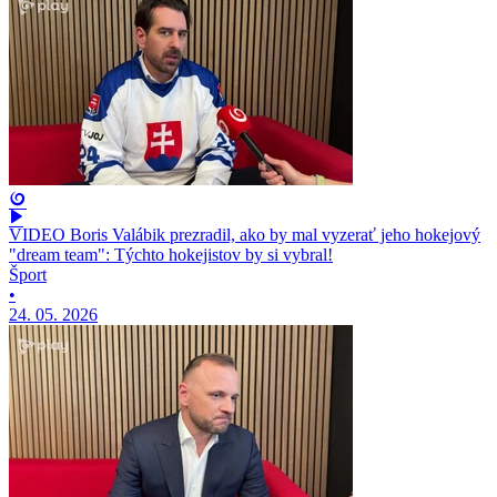
VIDEO Boris Valábik prezradil, ako by mal vyzerať jeho hokejový
"dream team": Týchto hokejistov by si vybral!
Šport
•
24. 05. 2026