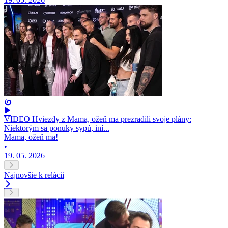
VIDEO Hviezdy z Mama, ožeň ma prezradili svoje plány:
Niektorým sa ponuky sypú, iní...
Mama, ožeň ma!
•
19. 05. 2026
Najnovšie k relácii