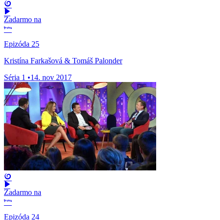
Zadarmo na
Epizóda 25
Kristína Farkašová & Tomáš Palonder
Séria 1
•
14. nov 2017
Zadarmo na
Epizóda 24