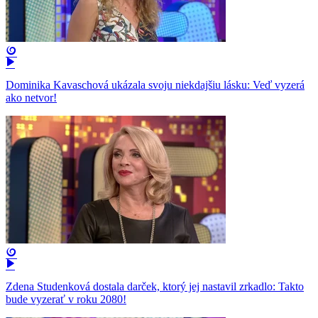
Dominika Kavaschová ukázala svoju niekdajšiu lásku: Veď vyzerá
ako netvor!
Zdena Studenková dostala darček, ktorý jej nastavil zrkadlo: Takto
bude vyzerať v roku 2080!