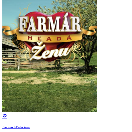
Farmár hľadá ženu