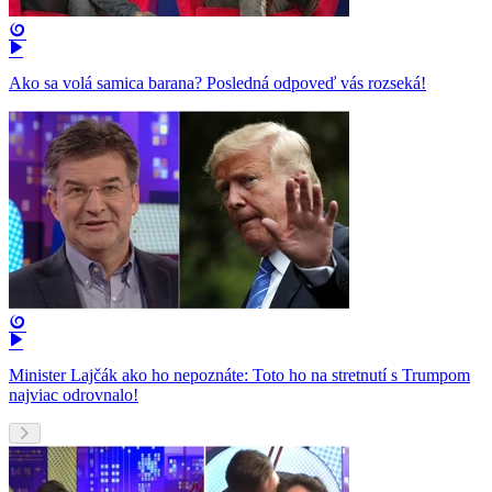
Ako sa volá samica barana? Posledná odpoveď vás rozseká!
Minister Lajčák ako ho nepoznáte: Toto ho na stretnutí s Trumpom
najviac odrovnalo!