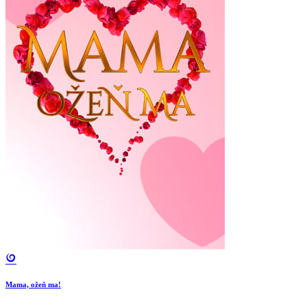
Mama, ožeň ma!