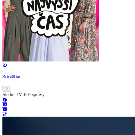
Najvyšší čas
Sleduj TV JOJ správy