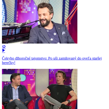
Čekyho dlhoročné tajomstvo: Po uši zamilovaný do oveľa staršej
herečky!