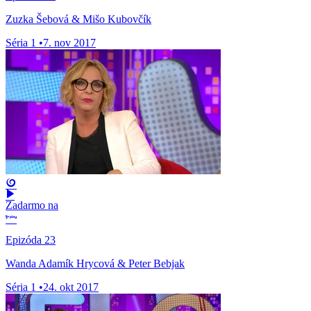
Zuzka Šebová & Mišo Kubovčík
Séria 1
•
7. nov 2017
Zadarmo na
Epizóda 23
Wanda Adamík Hrycová & Peter Bebjak
Séria 1
•
24. okt 2017