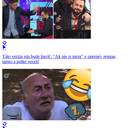
Táto verzia vás bude baviť: "Ak nie si moja" v opernej, reggae,
tango a polke verzii!