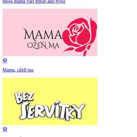
Moja mama varí lepšie ako tvoja
Mama, ožeň ma