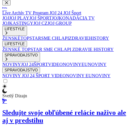
Live
Archív
TV Program
JOJ 24
JOJ Šport
JOJ
JOJ PLAY
JOJ ŠPORT
JOJKO
NADÁCIA TV
JOJ
KASTINGY
JOJ CZ
JOJ GROUP
LIFESTYLE
ŽENSKÉ
TOPSTAR
SME CHLAPI
ZDRAVIE
HISTORY
LIFESTYLE
ŽENSKÉ
TOPSTAR
SME CHLAPI
ZDRAVIE
HISTORY
SPRAVODAJSTVO
NOVINY
JOJ 24
ŠPORT
VIDEONOVINY
EUNOVINY
SPRAVODAJSTVO
NOVINY
JOJ 24
ŠPORT
VIDEONOVINY
EUNOVINY
Svetlý Dizajn
Sledujte svoje obľúbené relácie naživo ale
aj v predstihu