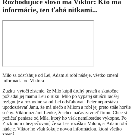
Rozhodujúce slovo má Viktor: Kto má
informácie, ten ťahá nitkami...
Milo sa odsťahuje od Lei, Adam si robí nádeje, všetko zmení
informácia od Viktora.
Zuzku vytočí zistenie, že Milo kúpil druhý prsteň a skutočne
požiadal jej mamu Leu o ruku. Milo po vypätej situácii radšej
rezignuje a rozhodne sa od Lei odsťahovať. Peter neprestáva
upodozrievať Janu, že má niečo s Milom a robí jej preto stále horšie
scény. Viktor oznámi Lenke, že chce načas zavrieť firmu. Chce si
požičať peniaze od Mila, ktorý ho však nemilosrdne vykopne. Po
Zuzkinom ubezpečovaní, že sa Lea rozišla s Milom, si Adam robí
nádeje. Viktor ho však šokuje novou informáciou, ktorá všetko
zmení.