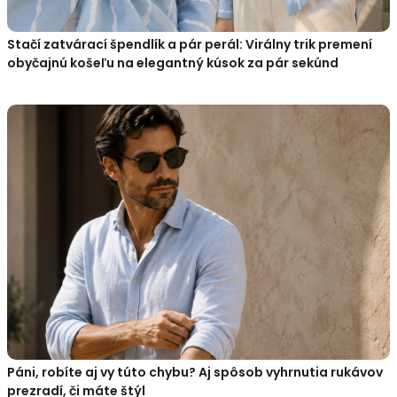
Stačí zatvárací špendlík a pár perál: Virálny trik premení
obyčajnú košeľu na elegantný kúsok za pár sekúnd
Páni, robíte aj vy túto chybu? Aj spôsob vyhrnutia rukávov
prezradí, či máte štýl