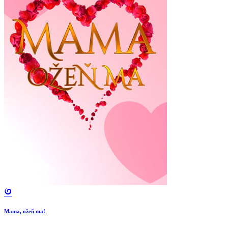
Mama, ožeň ma!