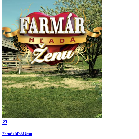
Farmár hľadá ženu