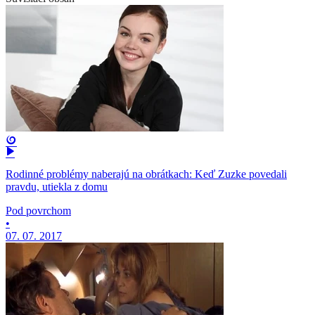
Rodinné problémy naberajú na obrátkach: Keď Zuzke povedali
pravdu, utiekla z domu
Pod povrchom
•
07. 07. 2017