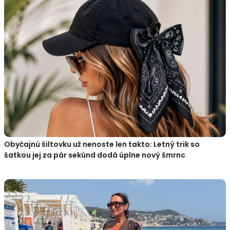
Obyčajnú šiltovku už nenoste len takto: Letný trik so
šatkou jej za pár sekúnd dodá úplne nový šmrnc