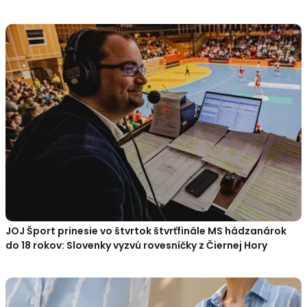
JOJ Šport prinesie vo štvrtok štvrťfinále MS hádzanárok
do 18 rokov: Slovenky vyzvú rovesníčky z Čiernej Hory