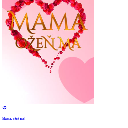
Mama, ožeň ma!