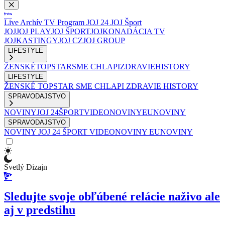
Live
Archív
TV Program
JOJ 24
JOJ Šport
JOJ
JOJ PLAY
JOJ ŠPORT
JOJKO
NADÁCIA TV
JOJ
KASTINGY
JOJ CZ
JOJ GROUP
LIFESTYLE
ŽENSKÉ
TOPSTAR
SME CHLAPI
ZDRAVIE
HISTORY
LIFESTYLE
ŽENSKÉ
TOPSTAR
SME CHLAPI
ZDRAVIE
HISTORY
SPRAVODAJSTVO
NOVINY
JOJ 24
ŠPORT
VIDEONOVINY
EUNOVINY
SPRAVODAJSTVO
NOVINY
JOJ 24
ŠPORT
VIDEONOVINY
EUNOVINY
Svetlý Dizajn
Sledujte svoje obľúbené relácie naživo ale
aj v predstihu