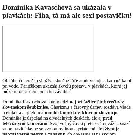
Dominika Kavaschová sa ukázala v
plavkách: Fíha, tá má ale sexi postavičku!
Obľúbená herečka si užíva slnečné lúče a oddychuje s kamarátkami
pri vode. Fanúšikom ukázala skvelú postavu v plavkách, ktorú jej
môže mnoho žien len ticho závidieť.
​Dominika Kavaschová patrí medzi
najpríťažlivejšie herečky v
slovenskom šoubiznise
. Charizmu a čarovný úsmev rozdáva všade
navôkol a aj preto má
mnoho fanúšikov, ktorí ju zbožňujú
.
Dominika je úspešná na divadelných doskách, ale aj
pred
televíznymi kamerami
. Svoj voľný čas si preto veľmi váži a snaží
sa ho tráviť hlavne so svojou rodinou a priateľmi.
Jej život je
naozaj veľmi pestrý a zábavný
, čo dokazuje aj na svojom