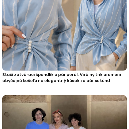
Stačí zatvárací špendlík a pár perál: Virálny trik premení
obyčajnú košeľu na elegantný kúsok za pár sekúnd