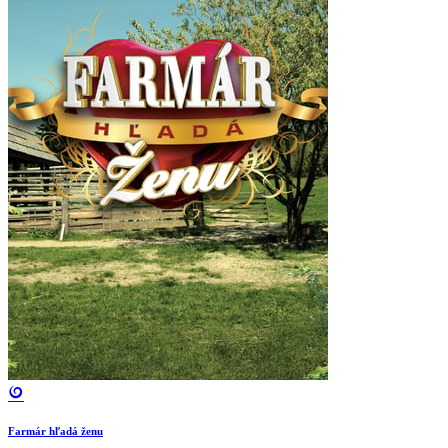
Farmár hľadá ženu