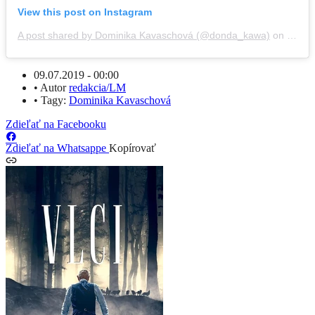
View this post on Instagram
A post shared by Dominika Kavaschová (@donda_kawa)
on
Jul 7
09.07.2019 - 00:00
•
Autor
redakcia/LM
•
Tagy:
Dominika Kavaschová
Zdieľať na Facebooku
Zdieľať na Whatsappe
Kopírovať