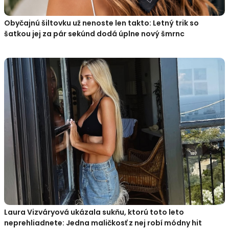
Obyčajnú šiltovku už nenoste len takto: Letný trik so
šatkou jej za pár sekúnd dodá úplne nový šmrnc
Laura Vizváryová ukázala sukňu, ktorú toto leto
neprehliadnete: Jedna maličkosť z nej robí módny hit