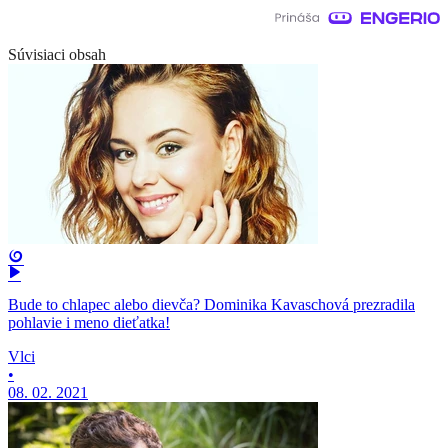
Súvisiaci obsah
Bude to chlapec alebo dievča? Dominika Kavaschová prezradila
pohlavie i meno dieťatka!
Vlci
•
08. 02. 2021