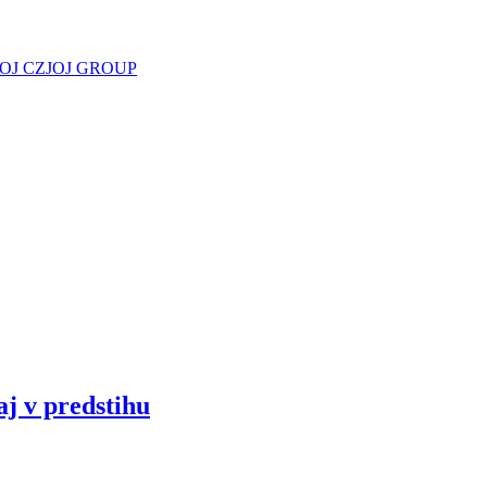
JOJ CZ
JOJ GROUP
aj v predstihu