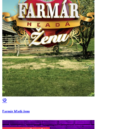
Farmár hľadá ženu