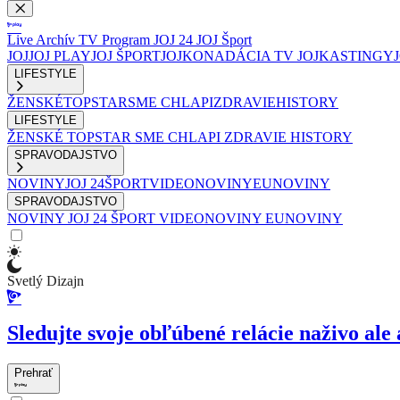
Live
Archív
TV Program
JOJ 24
JOJ Šport
JOJ
JOJ PLAY
JOJ ŠPORT
JOJKO
NADÁCIA TV JOJ
KASTINGY
LIFESTYLE
ŽENSKÉ
TOPSTAR
SME CHLAPI
ZDRAVIE
HISTORY
LIFESTYLE
ŽENSKÉ
TOPSTAR
SME CHLAPI
ZDRAVIE
HISTORY
SPRAVODAJSTVO
NOVINY
JOJ 24
ŠPORT
VIDEONOVINY
EUNOVINY
SPRAVODAJSTVO
NOVINY
JOJ 24
ŠPORT
VIDEONOVINY
EUNOVINY
Svetlý Dizajn
Sledujte svoje obľúbené relácie naživo ale 
Prehrať