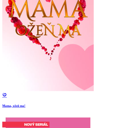
Mama, ožeň ma!