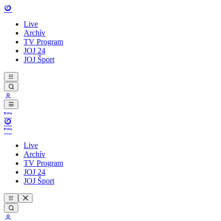
Live
Archív
TV Program
JOJ 24
JOJ Šport
Live
Archív
TV Program
JOJ 24
JOJ Šport