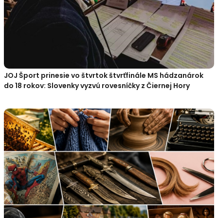
JOJ Šport prinesie vo štvrtok štvrťfinále MS hádzanárok
do 18 rokov: Slovenky vyzvú rovesníčky z Čiernej Hory