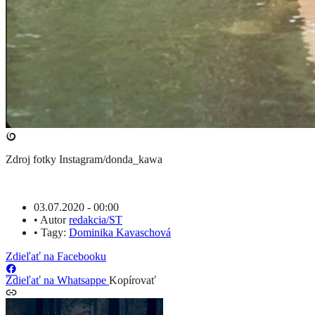
Zdroj fotky
Instagram/donda_kawa
03.07.2020 - 00:00
•
Autor
redakcia/ST
•
Tagy:
Dominika Kavaschová
Zdieľať na Facebooku
Zdieľať na Whatsappe
Kopírovať