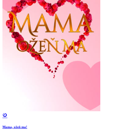
Mama, ožeň ma!