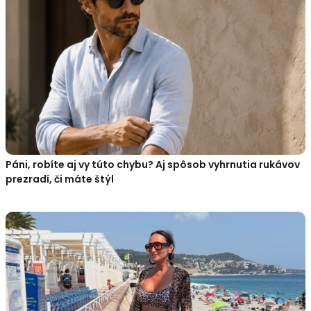
Páni, robíte aj vy túto chybu? Aj spôsob vyhrnutia rukávov
prezradí, či máte štýl