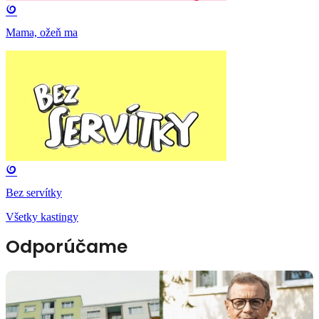
Mama, ožeň ma
Bez servítky
Všetky kastingy
Odporúčame