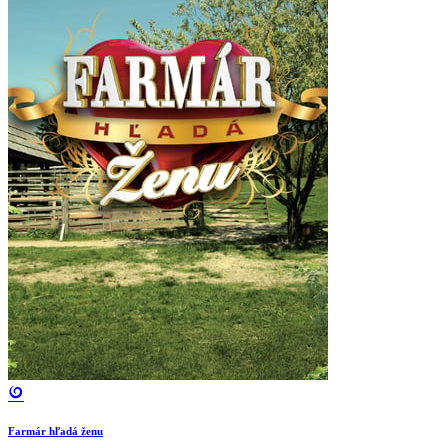
Farmár hľadá ženu