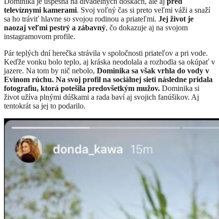
Dominika je úspešná na divadelných doskách, ale aj
pred
televíznymi kamerami
. Svoj voľný čas si preto veľmi váži a snaží
sa ho tráviť hlavne so svojou rodinou a priateľmi.
Jej život je
naozaj veľmi pestrý a zábavný
, čo dokazuje aj na svojom
instagramovom profile.
Pár teplých dní herečka strávila v spoločnosti priateľov a pri vode.
Keďže vonku bolo teplo, aj kráska neodolala a rozhodla sa okúpať v
jazere. Na tom by nič nebolo,
Dominika sa však vrhla do vody v
Evinom rúchu.
Na svoj profil na sociálnej sieti následne pridala
fotografiu, ktorá potešila predovšetkým mužov.
Dominika si
život užíva plnými dúškami a rada baví aj svojich fanúšikov. Aj
tentokrát sa jej to podarilo.