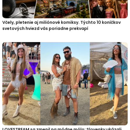
Včely, pletenie aj miliónové komiksy. Týchto 10 koníčkov
svetových hviezd vás poriadne prekvapí
LOVESTREAM sa zmenil na módne mólo: Slovenky ukázali,