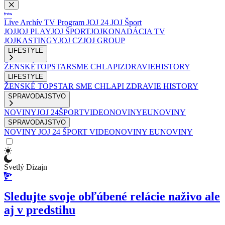
Live
Archív
TV Program
JOJ 24
JOJ Šport
JOJ
JOJ PLAY
JOJ ŠPORT
JOJKO
NADÁCIA TV
JOJ
KASTINGY
JOJ CZ
JOJ GROUP
LIFESTYLE
ŽENSKÉ
TOPSTAR
SME CHLAPI
ZDRAVIE
HISTORY
LIFESTYLE
ŽENSKÉ
TOPSTAR
SME CHLAPI
ZDRAVIE
HISTORY
SPRAVODAJSTVO
NOVINY
JOJ 24
ŠPORT
VIDEONOVINY
EUNOVINY
SPRAVODAJSTVO
NOVINY
JOJ 24
ŠPORT
VIDEONOVINY
EUNOVINY
Svetlý Dizajn
Sledujte svoje obľúbené relácie naživo ale
aj v predstihu