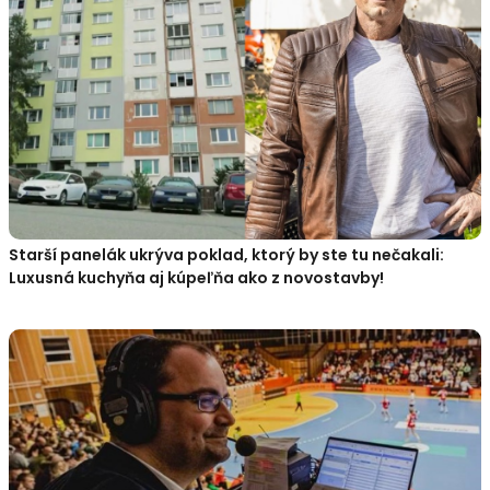
Starší panelák ukrýva poklad, ktorý by ste tu nečakali:
Luxusná kuchyňa aj kúpeľňa ako z novostavby!