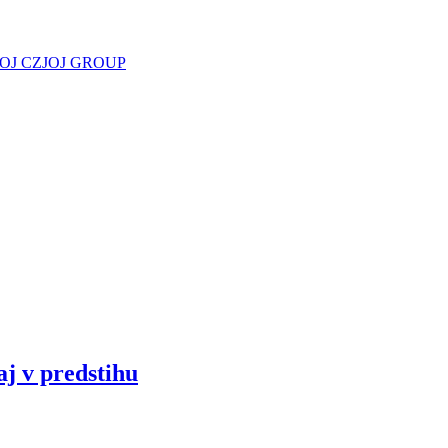
JOJ CZ
JOJ GROUP
aj v predstihu