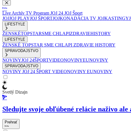
Live
Archív
TV Program
JOJ 24
JOJ Šport
JOJ
JOJ PLAY
JOJ ŠPORT
JOJKO
NADÁCIA TV JOJ
KASTINGY
LIFESTYLE
ŽENSKÉ
TOPSTAR
SME CHLAPI
ZDRAVIE
HISTORY
LIFESTYLE
ŽENSKÉ
TOPSTAR
SME CHLAPI
ZDRAVIE
HISTORY
SPRAVODAJSTVO
NOVINY
JOJ 24
ŠPORT
VIDEONOVINY
EUNOVINY
SPRAVODAJSTVO
NOVINY
JOJ 24
ŠPORT
VIDEONOVINY
EUNOVINY
Svetlý Dizajn
Sledujte svoje obľúbené relácie naživo ale 
Prehrať