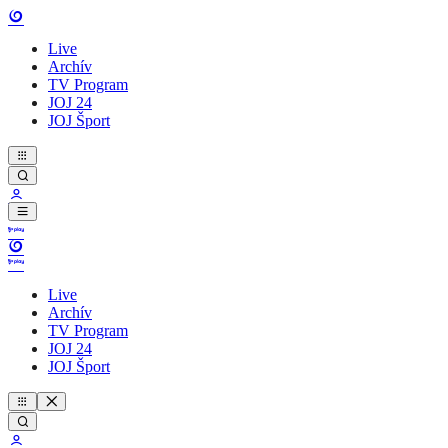
Live
Archív
TV Program
JOJ 24
JOJ Šport
Live
Archív
TV Program
JOJ 24
JOJ Šport