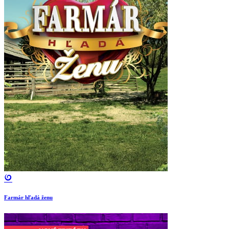
Farmár hľadá ženu