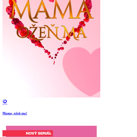
Mama, ožeň ma!