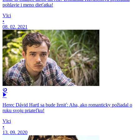
pohlavie i meno dieťatka!
Vlci
•
08. 02. 2021
Herec Dávid Hartl sa bude ženiť: Aha, ako romanticky požiadal o
ruku svoju priateľku!
Vlci
•
13. 09. 2020