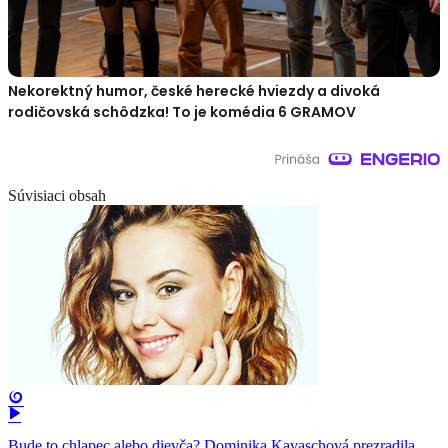
Nekorektný humor, české herecké hviezdy a divoká
rodičovská schôdzka! To je komédia 6 GRAMOV
Súvisiaci obsah
Bude to chlapec alebo dievča? Dominika Kavaschová prezradila