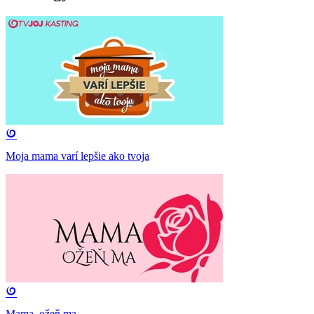
Moja mama varí lepšie ako tvoja
Mama, ožeň ma