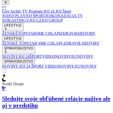
Live
Archív
TV Program
JOJ 24
JOJ Šport
JOJ
JOJ PLAY
JOJ ŠPORT
JOJKO
NADÁCIA TV
JOJ
KASTINGY
JOJ CZ
JOJ GROUP
LIFESTYLE
ŽENSKÉ
TOPSTAR
SME CHLAPI
ZDRAVIE
HISTORY
LIFESTYLE
ŽENSKÉ
TOPSTAR
SME CHLAPI
ZDRAVIE
HISTORY
SPRAVODAJSTVO
NOVINY
JOJ 24
ŠPORT
VIDEONOVINY
EUNOVINY
SPRAVODAJSTVO
NOVINY
JOJ 24
ŠPORT
VIDEONOVINY
EUNOVINY
Svetlý Dizajn
Sledujte svoje obľúbené relácie naživo ale
aj v predstihu