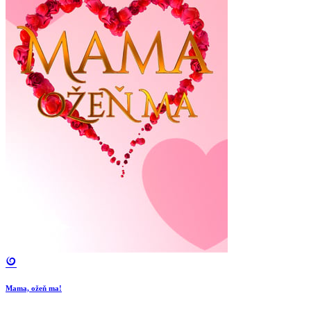
Mama, ožeň ma!