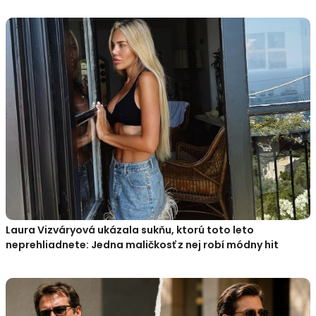
Laura Vizváryová ukázala sukňu, ktorú toto leto
neprehliadnete: Jedna maličkosť z nej robí módny hit