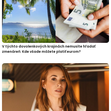
V týchto dovolenkových krajinách nemusíte hľadať
zmenáreň: Kde všade môžete platiť eurom?