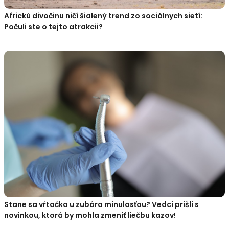
Africkú divočinu ničí šialený trend zo sociálnych sietí:
Počuli ste o tejto atrakcii?
Stane sa vŕtačka u zubára minulosťou? Vedci prišli s
novinkou, ktorá by mohla zmeniť liečbu kazov!