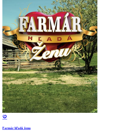
Farmár hľadá ženu