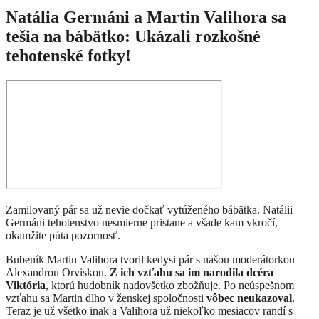
Natália Germáni a Martin Valihora sa
tešia na bábätko: Ukázali rozkošné
tehotenské fotky!
Zamilovaný pár sa už nevie dočkať vytúženého bábätka. Natálii
Germáni tehotenstvo nesmierne pristane a všade kam vkročí,
okamžite púta pozornosť.
Bubeník Martin Valihora tvoril kedysi pár s našou moderátorkou
Alexandrou Orviskou.
Z ich vzťahu sa im narodila dcéra
Viktória
, ktorú hudobník nadovšetko zbožňuje. Po neúspešnom
vzťahu sa Martin dlho v ženskej spoločnosti
vôbec neukazoval
.
Teraz je už všetko inak a Valihora už niekoľko mesiacov randí s