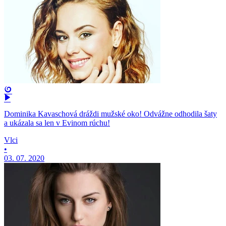
Dominika Kavaschová dráždi mužské oko! Odvážne odhodila šaty
a ukázala sa len v Evinom rúchu!
Vlci
•
03. 07. 2020