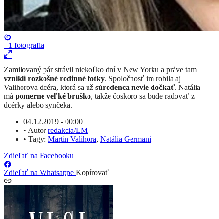
+1
fotografia
​Zamilovaný pár strávil niekoľko dní v New Yorku a práve tam
vznikli rozkošné rodinné fotky
. Spoločnosť im robila aj
Valihorova dcéra, ktorá sa už
súrodenca nevie dočkať
. Natália
má
pomerne veľké bruško
, takže čoskoro sa bude radovať z
dcérky alebo synčeka.
04.12.2019 - 00:00
•
Autor
redakcia/LM
•
Tagy:
Martin Valihora
,
Natália Germani
Zdieľať na Facebooku
Zdieľať na Whatsappe
Kopírovať